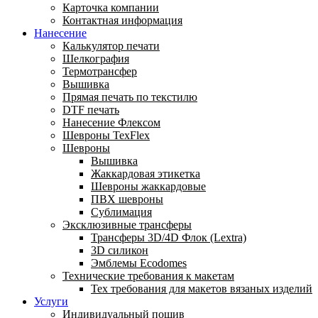
Карточка компании
Контактная информация
Нанесение
Калькулятор печати
Шелкография
Термотрансфер
Вышивка
Прямая печать по текстилю
DTF печать
Нанесение Флексом
Шевроны TexFlex
Шевроны
Вышивка
Жаккардовая этикетка
Шевроны жаккардовые
ПВХ шевроны
Сублимация
Эксклюзивные трансферы
Трансферы 3D/4D Флок (Lextra)
3D силикон
Эмблемы Ecodomes
Технические требования к макетам
Тех требования для макетов вязаных изделий
Услуги
Индивидуальный пошив