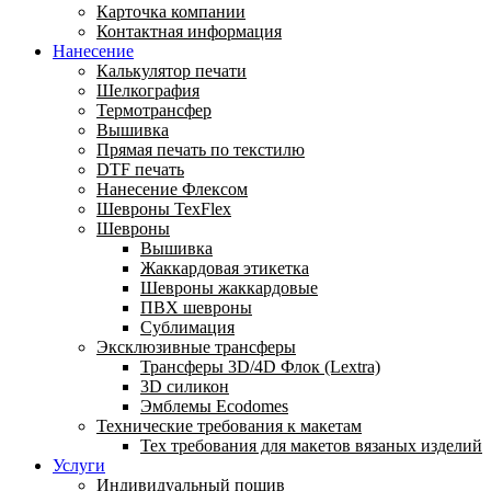
Карточка компании
Контактная информация
Нанесение
Калькулятор печати
Шелкография
Термотрансфер
Вышивка
Прямая печать по текстилю
DTF печать
Нанесение Флексом
Шевроны TexFlex
Шевроны
Вышивка
Жаккардовая этикетка
Шевроны жаккардовые
ПВХ шевроны
Сублимация
Эксклюзивные трансферы
Трансферы 3D/4D Флок (Lextra)
3D силикон
Эмблемы Ecodomes
Технические требования к макетам
Тех требования для макетов вязаных изделий
Услуги
Индивидуальный пошив