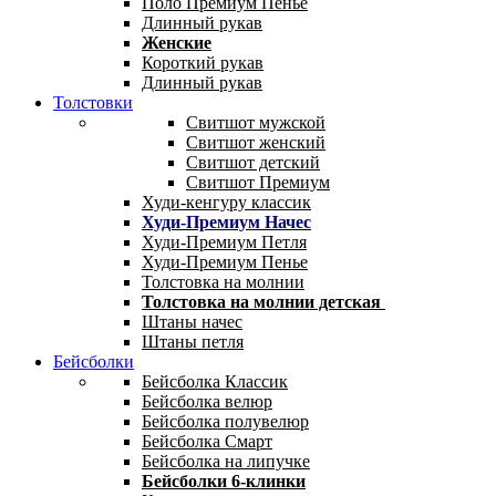
Поло Премиум Пенье
Длинный рукав
Женские
Короткий рукав
Длинный рукав
Толстовки
Свитшот мужской
Свитшот женский
Свитшот детский
Свитшот Премиум
Худи-кенгуру классик
Худи-Премиум Начес
Худи-Премиум Петля
Худи-Премиум Пенье
Толстовка на молнии
Толстовка на молнии детская
Штаны начес
Штаны петля
Бейсболки
Бейсболка Классик
Бейсболка велюр
Бейсболка полувелюр
Бейсболка Смарт
Бейсболка на липучке
Бейсболки 6-клинки