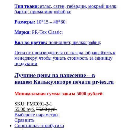
Тип ткани:
атлас, сатен, габардин, мокрый шелк,
бархат, прима микрофибра;
Размеры:
10*15 – 46*60;
Марка:
PR-Tex Classic;
Кол-во цветов:
полноцвет, шелкография;
Цена от производителя со склада, обращайтесь к
менеджеру, чтобы узнать стоимость за единицу
продукции
Лучшие цены на нанесение – в
нашем
Калькуляторе печати pr-tex.ru
Минимальная сумма заказа 5000 рублей
SKU: FMC001-2-1
55.00
р
уб.
75.00
р
уб.
Выберите параметры
Сравнить
Спортивная атрибутика