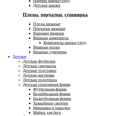
Наборы шапка+снуд
Детские шапки
Пледы
,
перчатки
,
сувенирка
Пледы вязаные
Перчатки вязаные
Варежки вязаные
Вязаные комплекты
Комплекты шапка+снуд
Вязаные носки
Вязаные сувениры
Детское
Детские футболки
Детские свитшоты
Детские толстовки
Детские костюмы
Детские полотенца
Детская спортивная форма
Футбольная форма
Волейбольная форма
Баскетбольная форма
Хоккейные свитера
Манишки и накидки
Майки для бега