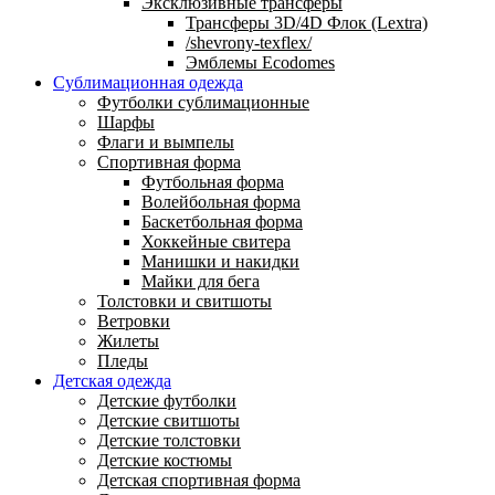
Эксклюзивные трансферы
Трансферы 3D/4D Флок (Lextra)
/shevrony-texflex/
Эмблемы Ecodomes
Сублимационная одежда
Футболки сублимационные
Шарфы
Флаги и вымпелы
Спортивная форма
Футбольная форма
Волейбольная форма
Баскетбольная форма
Хоккейные свитера
Манишки и накидки
Майки для бега
Толстовки и свитшоты
Ветровки
Жилеты
Пледы
Детская одежда
Детские футболки
Детские свитшоты
Детские толстовки
Детские костюмы
Детская спортивная форма