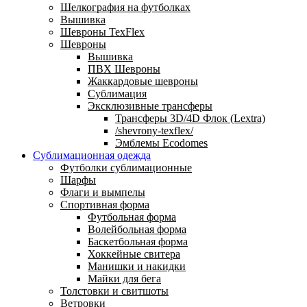
Шелкография на футболках
Вышивка
Шевроны TexFlex
Шевроны
Вышивка
ПВХ Шевроны
Жаккардовые шевроны
Сублимация
Эксклюзивные трансферы
Трансферы 3D/4D Флок (Lextra)
/shevrony-texflex/
Эмблемы Ecodomes
Сублимационная одежда
Футболки сублимационные
Шарфы
Флаги и вымпелы
Спортивная форма
Футбольная форма
Волейбольная форма
Баскетбольная форма
Хоккейные свитера
Манишки и накидки
Майки для бега
Толстовки и свитшоты
Ветровки