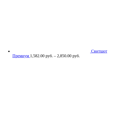
Свитшот
Премиум
1,582.00
р
уб.
–
2,850.00
р
уб.