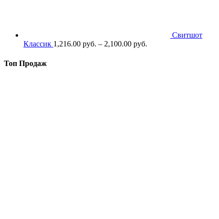
Свитшот
Классик
1,216.00
р
уб.
–
2,100.00
р
уб.
Топ Продаж