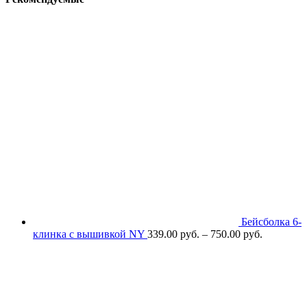
Бейсболка 6-
клинка с вышивкой NY
339.00
р
уб.
–
750.00
р
уб.