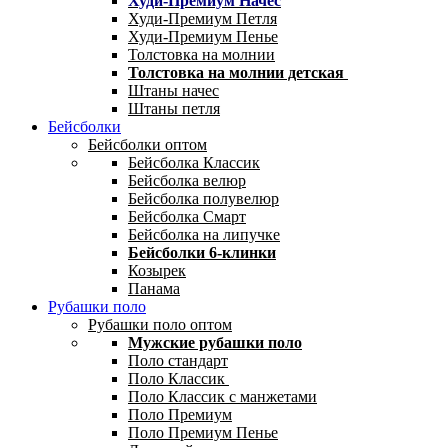
Худи-Премиум Начес
Худи-Премиум Петля
Худи-Премиум Пенье
Толстовка на молнии
Толстовка на молнии детская
Штаны начес
Штаны петля
Бейсболки
Бейсболки оптом
Бейсболка Классик
Бейсболка велюр
Бейсболка полувелюр
Бейсболка Смарт
Бейсболка на липучке
Бейсболки 6-клинки
Козырек
Панама
Рубашки поло
Рубашки поло оптом
Мужские рубашки поло
Поло стандарт
Поло Классик
Поло Классик с манжетами
Поло Премиум
Поло Премиум Пенье