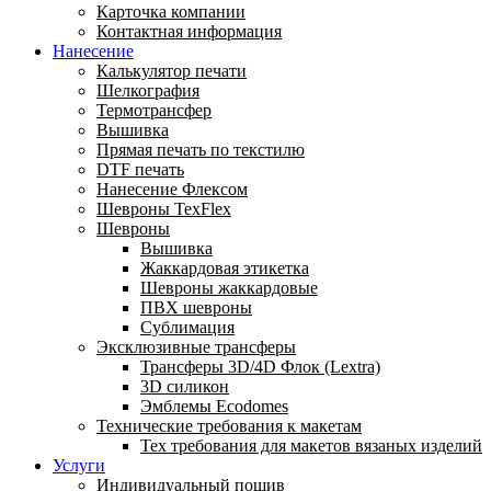
Карточка компании
Контактная информация
Нанесение
Калькулятор печати
Шелкография
Термотрансфер
Вышивка
Прямая печать по текстилю
DTF печать
Нанесение Флексом
Шевроны TexFlex
Шевроны
Вышивка
Жаккардовая этикетка
Шевроны жаккардовые
ПВХ шевроны
Сублимация
Эксклюзивные трансферы
Трансферы 3D/4D Флок (Lextra)
3D силикон
Эмблемы Ecodomes
Технические требования к макетам
Тех требования для макетов вязаных изделий
Услуги
Индивидуальный пошив