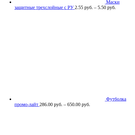
Маски
защитные трехслойные с РУ
2.55
р
уб.
–
5.50
р
уб.
Футболка
промо-лайт
286.00
р
уб.
–
650.00
р
уб.