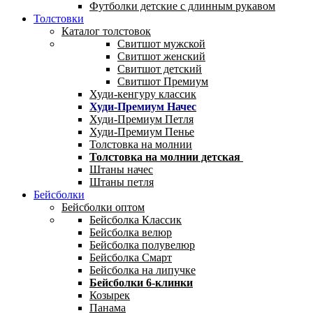
Футболки детские с длинным рукавом
Толстовки
Каталог толстовок
Свитшот мужской
Свитшот женский
Свитшот детский
Свитшот Премиум
Худи-кенгуру классик
Худи-Премиум Начес
Худи-Премиум Петля
Худи-Премиум Пенье
Толстовка на молнии
Толстовка на молнии детская
Штаны начес
Штаны петля
Бейсболки
Бейсболки оптом
Бейсболка Классик
Бейсболка велюр
Бейсболка полувелюр
Бейсболка Смарт
Бейсболка на липучке
Бейсболки 6-клинки
Козырек
Панама