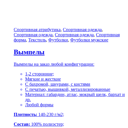
Спортивная атрибутика
,
Спортивная одежда
,
Спортивная одежда
,
Спортивная одежда
,
Спортивная
форма
,
Текстиль
,
Футболки
,
Футболки мужские
Вымпелы
Вымпелы на заказ любой конфигурации:
1-2 сторонние;
Мягкие и жесткие
С бахромой, шнурами, с кистями
С печатью, вышивкой, металлизированные
Материал: габардин, атлас, мокрый шелк, бархат и
др.
Любой формы
Плотность:
140-230 г/м2;
Состав:
100% полиэстер;