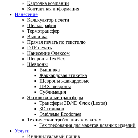
Карточка компании
Контактная информация
Нанесение
Калькулятор печати
Шелкография
Термотрансфер
Вышивка
Прямая печать по текстилю
DTF печать
Нанесение Флексом
Шевроны TexFlex
Шевроны
Вышивка
Жаккардовая этикетка
Шевроны жаккардовые
ПВХ шевроны
Сублимация
Эксклюзивные трансферы
Трансферы 3D/4D Флок (Lextra)
3D силикон
Эмблемы Ecodomes
Технические требования к макетам
Тех требования для макетов вязаных изделий
Услуги
Индивидуальный пошив