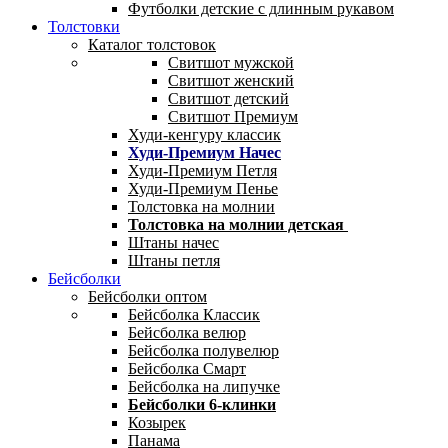
Футболки детские с длинным рукавом
Толстовки
Каталог толстовок
Свитшот мужской
Свитшот женский
Свитшот детский
Свитшот Премиум
Худи-кенгуру классик
Худи-Премиум Начес
Худи-Премиум Петля
Худи-Премиум Пенье
Толстовка на молнии
Толстовка на молнии детская
Штаны начес
Штаны петля
Бейсболки
Бейсболки оптом
Бейсболка Классик
Бейсболка велюр
Бейсболка полувелюр
Бейсболка Смарт
Бейсболка на липучке
Бейсболки 6-клинки
Козырек
Панама