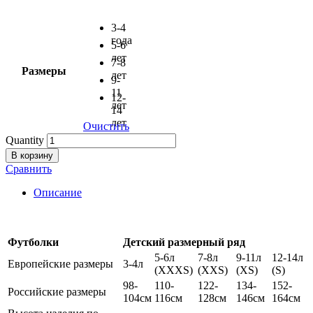
3-4
года
5-6
лет
7-8
Размеры
лет
9-
11
12-
лет
14
лет
Очистить
Quantity
В корзину
Сравнить
Описание
Футболки
Детский размерный ряд
5-6л
7-8л
9-11л
12-14л
Европейские размеры
3-4л
(XXXS)
(XXS)
(XS)
(S)
98-
110-
122-
134-
152-
Российские размеры
104см
116см
128см
146см
164см