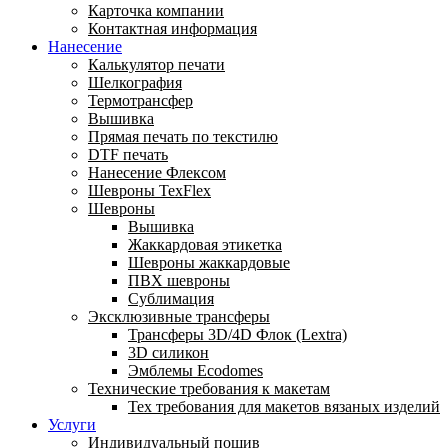
Карточка компании
Контактная информация
Нанесение
Калькулятор печати
Шелкография
Термотрансфер
Вышивка
Прямая печать по текстилю
DTF печать
Нанесение Флексом
Шевроны TexFlex
Шевроны
Вышивка
Жаккардовая этикетка
Шевроны жаккардовые
ПВХ шевроны
Сублимация
Эксклюзивные трансферы
Трансферы 3D/4D Флок (Lextra)
3D силикон
Эмблемы Ecodomes
Технические требования к макетам
Тех требования для макетов вязаных изделий
Услуги
Индивидуальный пошив