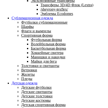
Эксклюзивные трансферы
Трансферы 3D/4D Флок (Lextra)
/shevrony-texflex/
Эмблемы Ecodomes
Сублимационная одежда
Футболки сублимационные
Шарфы
Флаги и вымпелы
Спортивная форма
Футбольная форма
Волейбольная форма
Баскетбольная форма
Хоккейные свитера
Манишки и накидки
Майки для бега
Толстовки и свитшоты
Ветровки
Жилеты
Пледы
Детская одежда
Детские футболки
Детские свитшоты
Детские толстовки
Детские костюмы
Детская спортивная форма