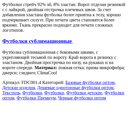
Футболки стрейч 92% хб, 8% эластан. Ворот отделан резинкой
с с лайкрой, двойная отстрочка плечевых швов. За счет
добавления эластана футболка более приятна к телу, хорошо
подчеркивает силуэт. При печати цвета становятся более
яркими. Ткань прекрасно подходит для печати сложных
логотипов.
Футболки сублимационные
Футболка сублимационная с боковыми швами, с
укрепляющей тесьмой по вороту. Край ворота в резинку с
эластаном. Двойная прострочка по низу, на рукавах и на
вороте спереди.
Материал:
ложная сетка; прима микрофибра;
джерси; сэндвич; ClimaCool
Артикул:
FDC001-4
Категорий:
Базовые футболки оптом
,
Детские изделия
,
Дешевые однотонные футболки оптом
,
Текстиль
,
Футболки
,
Футболки
,
Футболки детские
,
Футболки
оптом
,
Футболки Премиум
,
Черные футболки оптом