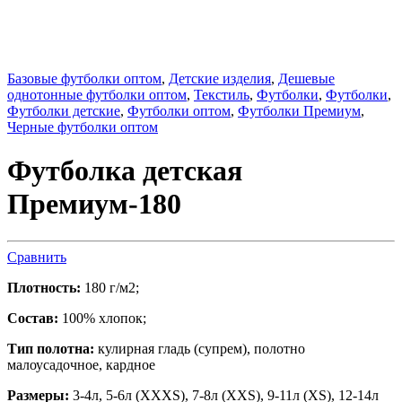
Базовые футболки оптом
,
Детские изделия
,
Дешевые
однотонные футболки оптом
,
Текстиль
,
Футболки
,
Футболки
,
Футболки детские
,
Футболки оптом
,
Футболки Премиум
,
Черные футболки оптом
Футболка детская
Премиум-180
Сравнить
Плотность:
180 г/м2;
Состав:
100% хлопок;
Тип полотна:
кулирная гладь (супрем), полотно
малоусадочное, кардное
Размеры:
3-4л, 5-6л (XXXS), 7-8л (XXS), 9-11л (XS), 12-14л