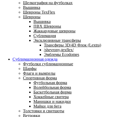
Шелкография на футболках
Вышивка
Шевроны TexFlex
Шевроны
Вышивка
ПВХ Шевроны
Жаккардовые шевроны
Сублимация
Эксклюзивные трансферы
Трансферы 3D/4D Флок (Lextra)
/shevrony-texflex/
Эмблемы Ecodomes
Сублимационная одежда
Футболки сублимационные
Шарфы
Флаги и вымпелы
Спортивная форма
Футбольная форма
Волейбольная форма
Баскетбольная форма
Хоккейные свитера
Манишки и накидки
Майки для бега
Толстовки и свитшоты
Ветровки