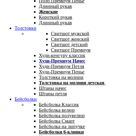
Поло Премиум Пенье
Длинный рукав
Женские
Короткий рукав
Длинный рукав
Толстовки
Свитшот мужской
Свитшот женский
Свитшот детский
Свитшот Премиум
Худи-кенгуру классик
Худи-Премиум Начес
Худи-Премиум Петля
Худи-Премиум Пенье
Толстовка на молнии
Толстовка на молнии детская
Штаны начес
Штаны петля
Бейсболки
Бейсболка Классик
Бейсболка велюр
Бейсболка полувелюр
Бейсболка Смарт
Бейсболка на липучке
Бейсболки 6-клинки