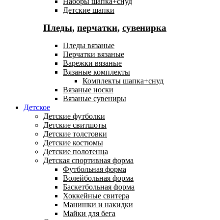
Наборы шапка+снуд
Детские шапки
Пледы
,
перчатки
,
сувенирка
Пледы вязаные
Перчатки вязаные
Варежки вязаные
Вязаные комплекты
Комплекты шапка+снуд
Вязаные носки
Вязаные сувениры
Детское
Детские футболки
Детские свитшоты
Детские толстовки
Детские костюмы
Детские полотенца
Детская спортивная форма
Футбольная форма
Волейбольная форма
Баскетбольная форма
Хоккейные свитера
Манишки и накидки
Майки для бега