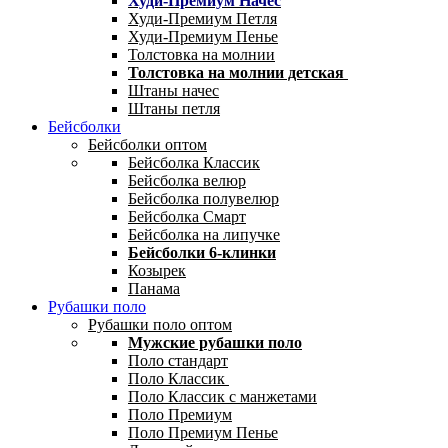
Худи-Премиум Начес
Худи-Премиум Петля
Худи-Премиум Пенье
Толстовка на молнии
Толстовка на молнии детская
Штаны начес
Штаны петля
Бейсболки
Бейсболки оптом
Бейсболка Классик
Бейсболка велюр
Бейсболка полувелюр
Бейсболка Смарт
Бейсболка на липучке
Бейсболки 6-клинки
Козырек
Панама
Рубашки поло
Рубашки поло оптом
Мужские рубашки поло
Поло стандарт
Поло Классик
Поло Классик с манжетами
Поло Премиум
Поло Премиум Пенье