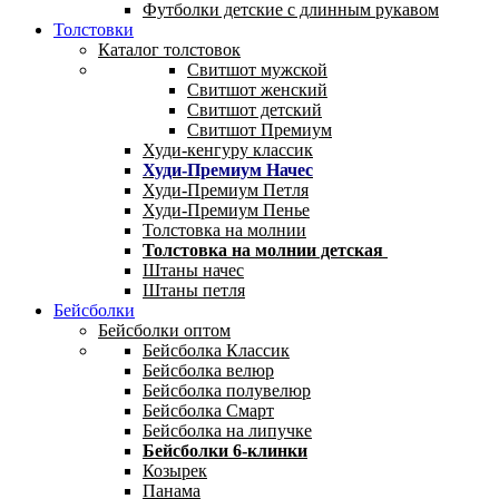
Футболки детские с длинным рукавом
Толстовки
Каталог толстовок
Свитшот мужской
Свитшот женский
Свитшот детский
Свитшот Премиум
Худи-кенгуру классик
Худи-Премиум Начес
Худи-Премиум Петля
Худи-Премиум Пенье
Толстовка на молнии
Толстовка на молнии детская
Штаны начес
Штаны петля
Бейсболки
Бейсболки оптом
Бейсболка Классик
Бейсболка велюр
Бейсболка полувелюр
Бейсболка Смарт
Бейсболка на липучке
Бейсболки 6-клинки
Козырек
Панама