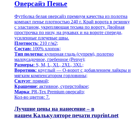
Оверсайз Пенье
Футболка белая оверсайз премиум качества из полотна
компакт пенье плотностью 240 г. Край ворота в резинку
с эластаном, укрепляющая тесьма по вороту. Двойная
прострочка по низу, на рукавах и на вороте спереди,
усиленные плечевые швы.
Плотность
: 210 г/м2;
Состав:
100% хлопок;
Тип полотна:
кулирная гладь (супрем), полотно
малоусадочное, гребенное (Penye);
Размеры
: S, M, L, XL, 2XL, 3XL;
Воротник
: круглый — О-ворот
с добавлением лайкры и
мягким компенсатором горловины;
Силуэт
: прямой;
Крашение
: активное,
суперстойкое
;
Марка
: PR-Tex
Premium оверсайз
;
Кол-во цветов: 7.
Лучшие цены на нанесение – в
нашем
Калькуляторе печати
ruprint.net