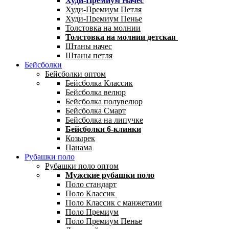
Худи-Премиум Начес
Худи-Премиум Петля
Худи-Премиум Пенье
Толстовка на молнии
Толстовка на молнии детская
Штаны начес
Штаны петля
Бейсболки
Бейсболки оптом
Бейсболка Классик
Бейсболка велюр
Бейсболка полувелюр
Бейсболка Смарт
Бейсболка на липучке
Бейсболки 6-клинки
Козырек
Панама
Рубашки поло
Рубашки поло оптом
Мужские рубашки поло
Поло стандарт
Поло Классик
Поло Классик с манжетами
Поло Премиум
Поло Премиум Пенье