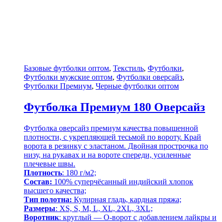
Базовые футболки оптом
,
Текстиль
,
Футболки
,
Футболки мужские оптом
,
Футболки оверсайз
,
Футболки Премиум
,
Черные футболки оптом
Футболка Премиум 180 Оверсайз
Футболка оверсайз премиум качества повышенной
плотности, с укрепляющей тесьмой по вороту. Край
ворота в резинку с эластаном. Двойная прострочка по
низу, на рукавах и на вороте спереди, усиленные
плечевые швы.
Плотность
: 180 г/м2;
Состав:
100% суперчёсанный индийский хлопок
высшего качества;
Тип полотна:
Кулирная гладь, кардная пряжа;
Размеры
: XS, S, M, L, XL, 2XL, 3XL;
Воротник
: круглый — О-ворот
с добавлением лайкры и