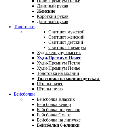
Поло Премиум Пенье
Длинный рукав
Женские
Короткий рукав
Длинный рукав
Толстовки
Свитшот мужской
Свитшот женский
Свитшот детский
Свитшот Премиум
Худи-кенгуру классик
Худи-Премиум Начес
Худи-Премиум Петля
Худи-Премиум Пенье
Толстовка на молнии
Толстовка на молнии детская
Штаны начес
Штаны петля
Бейсболки
Бейсболка Классик
Бейсболка велюр
Бейсболка полувелюр
Бейсболка Смарт
Бейсболка на липучке
Бейсболки 6-клинки