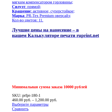
мягким компенсатором горловины;
Силуэт
: прямой;
Крашение
: активное,
суперстойкое
;
Марка
: PR-Tex
Premium оверсайз
;
Кол-во цветов: 11.
Лучшие цены на нанесение – в
нашем
Калькуляторе печати
ruprint.net
Минимальная сумма заказа 10000 рублей
SKU: prfpr-180-1
460.00
р
уб.
–
1,200.00
р
уб.
Выберите параметры
Сравнить