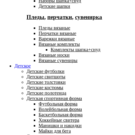
Наборы шапка+снуд
Детские шапки
Пледы
,
перчатки
,
сувенирка
Пледы вязаные
Перчатки вязаные
Варежки вязаные
Вязаные комплекты
Комплекты шапка+снуд
Вязаные носки
Вязаные сувениры
Детское
Детские футболки
Детские свитшоты
Детские толстовки
Детские костюмы
Детские полотенца
Детская спортивная форма
Футбольная форма
Волейбольная форма
Баскетбольная форма
Хоккейные свитера
Манишки и накидки
Майки для бега