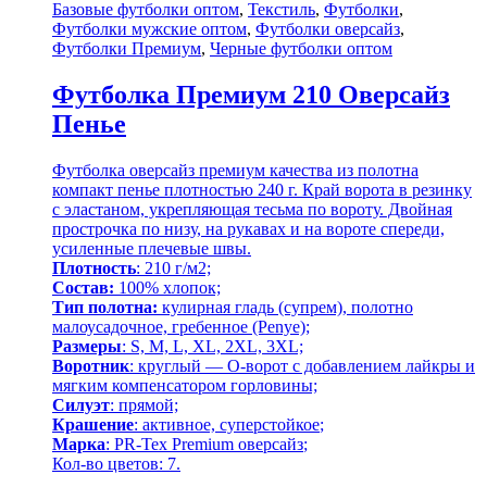
Базовые футболки оптом
,
Текстиль
,
Футболки
,
Футболки мужские оптом
,
Футболки оверсайз
,
Футболки Премиум
,
Черные футболки оптом
Футболка Премиум 210 Оверсайз
Пенье
Футболка оверсайз премиум качества из полотна
компакт пенье плотностью 240 г. Край ворота в резинку
с эластаном, укрепляющая тесьма по вороту. Двойная
прострочка по низу, на рукавах и на вороте спереди,
усиленные плечевые швы.
Плотность
: 210 г/м2;
Состав:
100% хлопок;
Тип полотна:
кулирная гладь (супрем), полотно
малоусадочное, гребенное (Penye);
Размеры
: S, M, L, XL, 2XL, 3XL;
Воротник
: круглый — О-ворот
с добавлением лайкры и
мягким компенсатором горловины;
Силуэт
: прямой;
Крашение
: активное,
суперстойкое
;
Марка
: PR-Tex
Premium оверсайз
;
Кол-во цветов: 7.