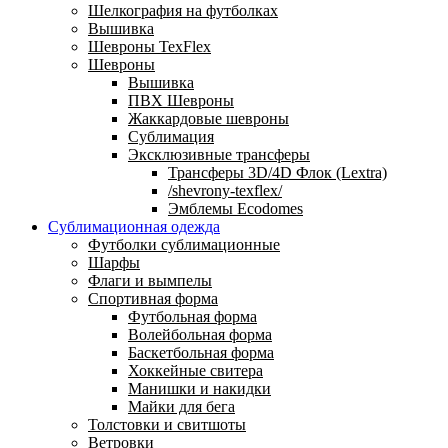
Шелкография на футболках
Вышивка
Шевроны TexFlex
Шевроны
Вышивка
ПВХ Шевроны
Жаккардовые шевроны
Сублимация
Эксклюзивные трансферы
Трансферы 3D/4D Флок (Lextra)
/shevrony-texflex/
Эмблемы Ecodomes
Сублимационная одежда
Футболки сублимационные
Шарфы
Флаги и вымпелы
Спортивная форма
Футбольная форма
Волейбольная форма
Баскетбольная форма
Хоккейные свитера
Манишки и накидки
Майки для бега
Толстовки и свитшоты
Ветровки