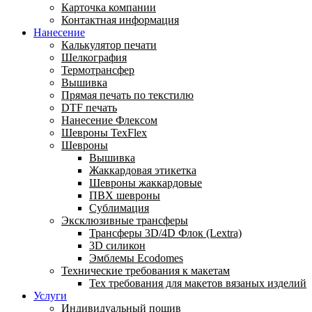
Карточка компании
Контактная информация
Нанесение
Калькулятор печати
Шелкография
Термотрансфер
Вышивка
Прямая печать по текстилю
DTF печать
Нанесение Флексом
Шевроны TexFlex
Шевроны
Вышивка
Жаккардовая этикетка
Шевроны жаккардовые
ПВХ шевроны
Сублимация
Эксклюзивные трансферы
Трансферы 3D/4D Флок (Lextra)
3D силикон
Эмблемы Ecodomes
Технические требования к макетам
Тех требования для макетов вязаных изделий
Услуги
Индивидуальный пошив