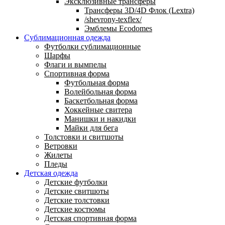
Эксклюзивные трансферы
Трансферы 3D/4D Флок (Lextra)
/shevrony-texflex/
Эмблемы Ecodomes
Сублимационная одежда
Футболки сублимационные
Шарфы
Флаги и вымпелы
Спортивная форма
Футбольная форма
Волейбольная форма
Баскетбольная форма
Хоккейные свитера
Манишки и накидки
Майки для бега
Толстовки и свитшоты
Ветровки
Жилеты
Пледы
Детская одежда
Детские футболки
Детские свитшоты
Детские толстовки
Детские костюмы
Детская спортивная форма