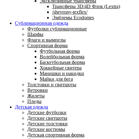
Эксклюзивные трансферы
Трансферы 3D/4D Флок (Lextra)
/shevrony-texflex/
Эмблемы Ecodomes
Сублимационная одежда
Футболки сублимационные
Шарфы
Флаги и вымпелы
Спортивная форма
Футбольная форма
Волейбольная форма
Баскетбольная форма
Хоккейные свитера
Манишки и накидки
Майки для бега
Толстовки и свитшоты
Ветровки
Жилеты
Пледы
Детская одежда
Детские футболки
Детские свитшоты
Детские толстовки
Детские костюмы
Детская спортивная форма