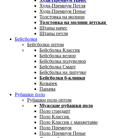
Худи-Премиум Начес
Худи-Премиум Петля
Худи-Премиум Пенье
Толстовка на молнии
Толстовка на молнии детская
Штаны начес
Штаны петля
Бейсболки
Бейсболки оптом
Бейсболка Классик
Бейсболка велюр
Бейсболка полувелюр
Бейсболка Смарт
Бейсболка на липучке
Бейсболки 6-клинки
Козырек
Панама
Рубашки поло
Рубашки поло оптом
Мужские рубашки поло
Поло стандарт
Поло Классик
Поло Классик с манжетами
Поло Премиум
Поло Премиум Пенье