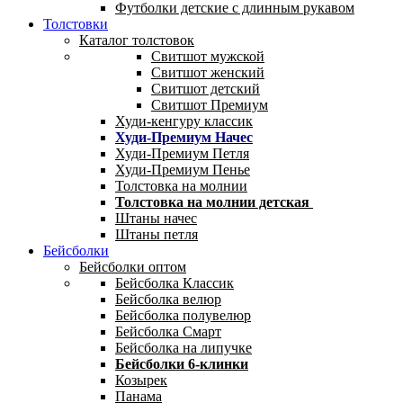
Футболки детские с длинным рукавом
Толстовки
Каталог толстовок
Свитшот мужской
Свитшот женский
Свитшот детский
Свитшот Премиум
Худи-кенгуру классик
Худи-Премиум Начес
Худи-Премиум Петля
Худи-Премиум Пенье
Толстовка на молнии
Толстовка на молнии детская
Штаны начес
Штаны петля
Бейсболки
Бейсболки оптом
Бейсболка Классик
Бейсболка велюр
Бейсболка полувелюр
Бейсболка Смарт
Бейсболка на липучке
Бейсболки 6-клинки
Козырек
Панама