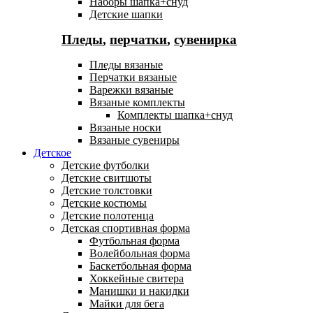
Наборы шапка+снуд
Детские шапки
Пледы
,
перчатки
,
сувенирка
Пледы вязаные
Перчатки вязаные
Варежки вязаные
Вязаные комплекты
Комплекты шапка+снуд
Вязаные носки
Вязаные сувениры
Детское
Детские футболки
Детские свитшоты
Детские толстовки
Детские костюмы
Детские полотенца
Детская спортивная форма
Футбольная форма
Волейбольная форма
Баскетбольная форма
Хоккейные свитера
Манишки и накидки
Майки для бега