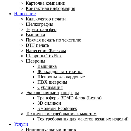
Карточка компании
Контактная информация
Нанесение
Калькулятор печати
Шелкография
Термотрансфер
Вышивка
Прямая печать по текстилю
DTF печать
Нанесение Флексом
Шевроны TexFlex
Шевроны
Вышивка
Жаккардовая этикетка
Шевроны жаккардовые
ПВХ шевроны
Сублимация
Эксклюзивные трансферы
Трансферы 3D/4D Флок (Lextra)
3D силикон
Эмблемы Ecodomes
Технические требования к макетам
Тех требования для макетов вязаных изделий
Услуги
Индивидуальный пошив