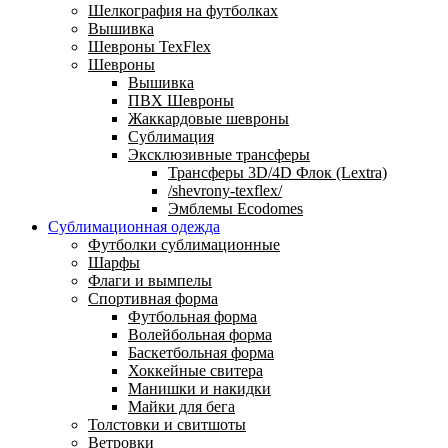
Шелкография на футболках
Вышивка
Шевроны TexFlex
Шевроны
Вышивка
ПВХ Шевроны
Жаккардовые шевроны
Сублимация
Эксклюзивные трансферы
Трансферы 3D/4D Флок (Lextra)
/shevrony-texflex/
Эмблемы Ecodomes
Сублимационная одежда
Футболки сублимационные
Шарфы
Флаги и вымпелы
Спортивная форма
Футбольная форма
Волейбольная форма
Баскетбольная форма
Хоккейные свитера
Манишки и накидки
Майки для бега
Толстовки и свитшоты
Ветровки