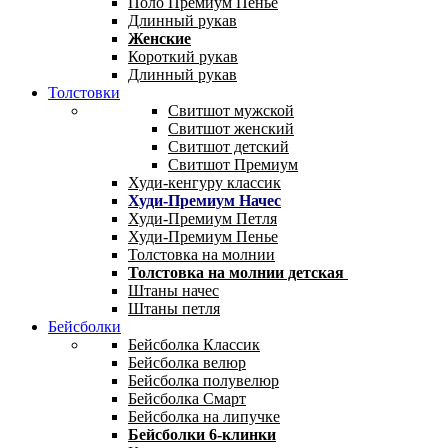
Поло Премиум Пенье
Длинный рукав
Женские
Короткий рукав
Длинный рукав
Толстовки
Свитшот мужской
Свитшот женский
Свитшот детский
Свитшот Премиум
Худи-кенгуру классик
Худи-Премиум Начес
Худи-Премиум Петля
Худи-Премиум Пенье
Толстовка на молнии
Толстовка на молнии детская
Штаны начес
Штаны петля
Бейсболки
Бейсболка Классик
Бейсболка велюр
Бейсболка полувелюр
Бейсболка Смарт
Бейсболка на липучке
Бейсболки 6-клинки