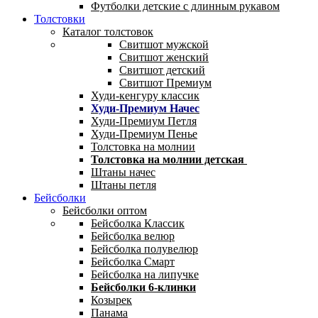
Футболки детские с длинным рукавом
Толстовки
Каталог толстовок
Свитшот мужской
Свитшот женский
Свитшот детский
Свитшот Премиум
Худи-кенгуру классик
Худи-Премиум Начес
Худи-Премиум Петля
Худи-Премиум Пенье
Толстовка на молнии
Толстовка на молнии детская
Штаны начес
Штаны петля
Бейсболки
Бейсболки оптом
Бейсболка Классик
Бейсболка велюр
Бейсболка полувелюр
Бейсболка Смарт
Бейсболка на липучке
Бейсболки 6-клинки
Козырек
Панама