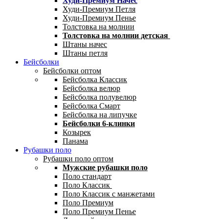
Худи-Премиум Начес
Худи-Премиум Петля
Худи-Премиум Пенье
Толстовка на молнии
Толстовка на молнии детская
Штаны начес
Штаны петля
Бейсболки
Бейсболки оптом
Бейсболка Классик
Бейсболка велюр
Бейсболка полувелюр
Бейсболка Смарт
Бейсболка на липучке
Бейсболки 6-клинки
Козырек
Панама
Рубашки поло
Рубашки поло оптом
Мужские рубашки поло
Поло стандарт
Поло Классик
Поло Классик с манжетами
Поло Премиум
Поло Премиум Пенье