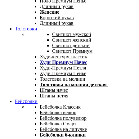
Поло Премиум Пенье
Длинный рукав
Женские
Короткий рукав
Длинный рукав
Толстовки
Свитшот мужской
Свитшот женский
Свитшот детский
Свитшот Премиум
Худи-кенгуру классик
Худи-Премиум Начес
Худи-Премиум Петля
Худи-Премиум Пенье
Толстовка на молнии
Толстовка на молнии детская
Штаны начес
Штаны петля
Бейсболки
Бейсболка Классик
Бейсболка велюр
Бейсболка полувелюр
Бейсболка Смарт
Бейсболка на липучке
Бейсболки 6-клинки