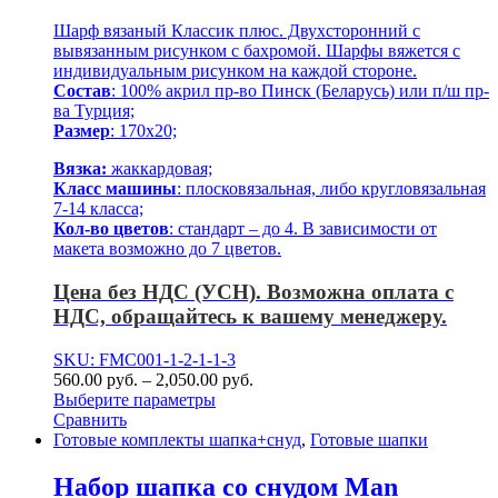
Шарф вязаный Классик плюс. Двухсторонний с
вывязанным рисунком с бахромой. Шарфы вяжется с
индивидуальным рисунком на каждой стороне.
Состав
: 100% акрил пр-во Пинск (Беларусь) или п/ш пр-
ва Турция;
Размер
: 170х20;
Вязка:
жаккардовая;
Класс машины
: плосковязальная, либо кругловязальная
7-14 класса;
Кол-во цветов
: стандарт – до 4. В зависимости от
макета возможно до 7 цветов.
Цена без НДС (УСН). Возможна оплата с
НДС, обращайтесь к вашему менеджеру.
SKU: FMC001-1-2-1-1-3
560.00
р
уб.
–
2,050.00
р
уб.
Выберите параметры
Сравнить
Готовые комплекты шапка+снуд
,
Готовые шапки
Набор шапка со снудом Man