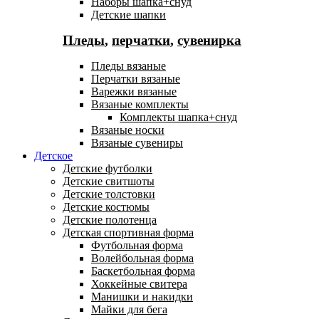
Наборы шапка+снуд
Детские шапки
Пледы
,
перчатки
,
сувенирка
Пледы вязаные
Перчатки вязаные
Варежки вязаные
Вязаные комплекты
Комплекты шапка+снуд
Вязаные носки
Вязаные сувениры
Детское
Детские футболки
Детские свитшоты
Детские толстовки
Детские костюмы
Детские полотенца
Детская спортивная форма
Футбольная форма
Волейбольная форма
Баскетбольная форма
Хоккейные свитера
Манишки и накидки
Майки для бега