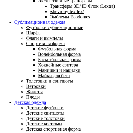
Эксклюзивные трансферы
Трансферы 3D/4D Флок (Lextra)
/shevrony-texflex/
Эмблемы Ecodomes
Сублимационная одежда
Футболки сублимационные
Шарфы
Флаги и вымпелы
Спортивная форма
Футбольная форма
Волейбольная форма
Баскетбольная форма
Хоккейные свитера
Манишки и накидки
Майки для бега
Толстовки и свитшоты
Ветровки
Жилеты
Пледы
Детская одежда
Детские футболки
Детские свитшоты
Детские толстовки
Детские костюмы
Детская спортивная форма