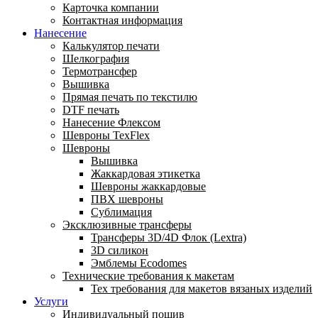
Карточка компании
Контактная информация
Нанесение
Калькулятор печати
Шелкография
Термотрансфер
Вышивка
Прямая печать по текстилю
DTF печать
Нанесение Флексом
Шевроны TexFlex
Шевроны
Вышивка
Жаккардовая этикетка
Шевроны жаккардовые
ПВХ шевроны
Сублимация
Эксклюзивные трансферы
Трансферы 3D/4D Флок (Lextra)
3D силикон
Эмблемы Ecodomes
Технические требования к макетам
Тех требования для макетов вязаных изделий
Услуги
Индивидуальный пошив