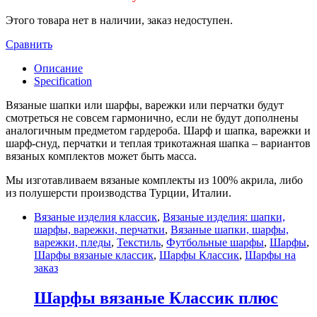
Этого товара нет в наличии, заказ недоступен.
Сравнить
Описание
Specification
Вязаные шапки или шарфы, варежки или перчатки будут
смотреться не совсем гармонично, если не будут дополнены
аналогичным предметом гардероба. Шарф и шапка, варежки и
шарф-снуд, перчатки и теплая трикотажная шапка – вариантов
вязаных комплектов может быть масса.
Мы изготавливаем вязаные комплекты из 100% акрила, либо
из полушерсти производства Турции, Италии.
Вязаные изделия классик
,
Вязаные изделия: шапки,
шарфы, варежки, перчатки
,
Вязаные шапки, шарфы,
варежки, пледы
,
Текстиль
,
Футбольные шарфы
,
Шарфы
,
Шарфы вязаные классик
,
Шарфы Классик
,
Шарфы на
заказ
Шарфы вязаные Классик плюс