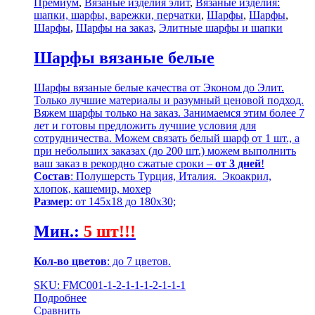
Премиум
,
Вязаные изделия элит
,
Вязаные изделия:
шапки, шарфы, варежки, перчатки
,
Шарфы
,
Шарфы
,
Шарфы
,
Шарфы на заказ
,
Элитные шарфы и шапки
Шарфы вязаные белые
Шарфы вязаные белые качества от Эконом до Элит.
Только лучшие материалы и разумный ценовой подход.
Вяжем шарфы только на заказ. Занимаемся этим более 7
лет и готовы предложить лучшие условия для
сотрудничества. Можем связать белый шарф от 1 шт., а
при небольших заказах (до 200 шт.) можем выполнить
ваш заказ в рекордно сжатые сроки –
от 3 дней
!
Состав
: Полушерсть Турция, Италия. Экоакрил,
хлопок, кашемир, мохер
Размер
: от 145х18 до 180х30;
Мин.
:
5 шт!!!
Кол-во цветов
: до 7 цветов.
SKU: FMC001-1-2-1-1-1-2-1-1-1
Подробнее
Сравнить