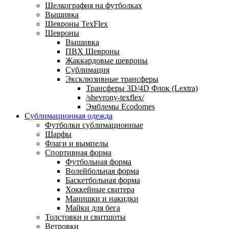
Шелкография на футболках
Вышивка
Шевроны TexFlex
Шевроны
Вышивка
ПВХ Шевроны
Жаккардовые шевроны
Сублимация
Эксклюзивные трансферы
Трансферы 3D/4D Флок (Lextra)
/shevrony-texflex/
Эмблемы Ecodomes
Сублимационная одежда
Футболки сублимационные
Шарфы
Флаги и вымпелы
Спортивная форма
Футбольная форма
Волейбольная форма
Баскетбольная форма
Хоккейные свитера
Манишки и накидки
Майки для бега
Толстовки и свитшоты
Ветровки