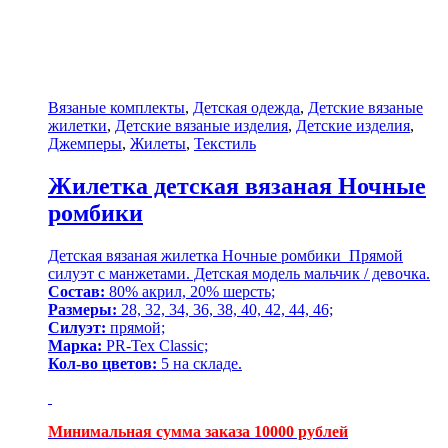
Вязаные комплекты
,
Детская одежда
,
Детские вязаные
жилетки
,
Детские вязаные изделия
,
Детские изделия
,
Джемперы
,
Жилеты
,
Текстиль
Жилетка детская вязаная Ночные
ромбики
Детская вязаная жилетка Ночные ромбики Прямой
силуэт с манжетами. Детская модель мальчик / девочка.
Состав:
80% акрил, 20% шерсть;
Размеры:
28, 32, 34, 36, 38, 40, 42, 44, 46;
Силуэт:
прямой;
Марка:
PR-Tex Classic;
Кол-во цветов:
5 на складе.
Минимальная сумма заказа 10000 рублей