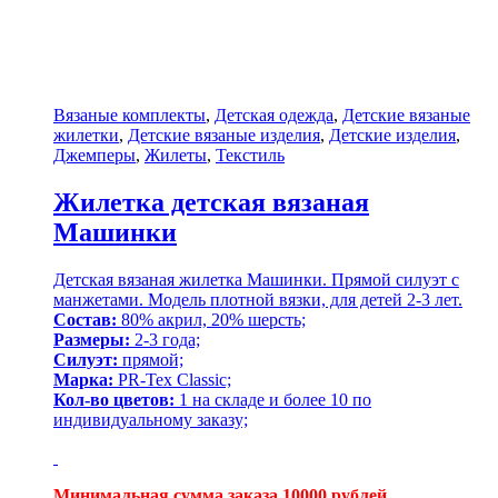
Вязаные комплекты
,
Детская одежда
,
Детские вязаные
жилетки
,
Детские вязаные изделия
,
Детские изделия
,
Джемперы
,
Жилеты
,
Текстиль
Жилетка детская вязаная
Машинки
Детская вязаная жилетка Машинки. Прямой силуэт с
манжетами. Модель плотной вязки, для детей 2-3 лет.
Состав:
80% акрил, 20% шерсть;
Размеры:
2-3 года;
Силуэт:
прямой;
Марка:
PR-Tex Classic;
Кол-во цветов:
1 на складе и более 10 по
индивидуальному заказу;
Минимальная сумма заказа 10000 рублей