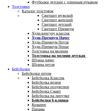
Футболки детские с длинным рукавом
Толстовки
Каталог толстовок
Свитшот мужской
Свитшот женский
Свитшот детский
Свитшот Премиум
Худи-кенгуру классик
Худи-Премиум Начес
Худи-Премиум Петля
Худи-Премиум Пенье
Толстовка на молнии
Толстовка на молнии детская
Штаны начес
Штаны петля
Бейсболки
Бейсболки оптом
Бейсболка Классик
Бейсболка велюр
Бейсболка полувелюр
Бейсболка Смарт
Бейсболка на липучке
Бейсболки 6-клинки
Козырек
Панама