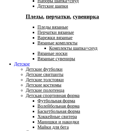
Наборы шапка+снуд
Детские шапки
Пледы
,
перчатки
,
сувенирка
Пледы вязаные
Перчатки вязаные
Варежки вязаные
Вязаные комплекты
Комплекты шапка+снуд
Вязаные носки
Вязаные сувениры
Детское
Детские футболки
Детские свитшоты
Детские толстовки
Детские костюмы
Детские полотенца
Детская спортивная форма
Футбольная форма
Волейбольная форма
Баскетбольная форма
Хоккейные свитера
Манишки и накидки
Майки для бега