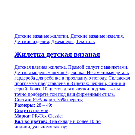
Детские вязаные жилетки
,
Детские вязаные изделия
,
Детские изделия
,
Джемперы
,
Текстиль
Жилетка детская вязаная
Детская вязаная жилетка. Прямой силуэт с манжетами.
Детская модель мальчик / девочка. Незаменимая деталь
гардероба для ребенка в прохладную погоду. Складская
программа представлена в 3 цветах: черный, синий и
серый. Более 10 цветов для вывязки под заказ – вы
точно подберете тон под ваш фирменный стиль.
Состав:
65% акрил, 35% шерсть;
Размеры:
28 – 49;
Силуэт:
прямой;
Марка:
PR-Tex Classic;
Кол-во цветов:
3 на складе и более 10 по
индивидуальному заказу;