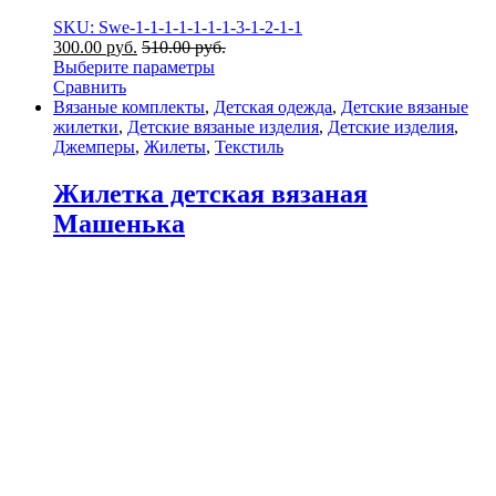
SKU: Swe-1-1-1-1-1-1-1-3-1-2-1-1
300.00
р
уб.
510.00
р
уб.
Выберите параметры
Сравнить
Вязаные комплекты
,
Детская одежда
,
Детские вязаные
жилетки
,
Детские вязаные изделия
,
Детские изделия
,
Джемперы
,
Жилеты
,
Текстиль
Жилетка детская вязаная
Машенька