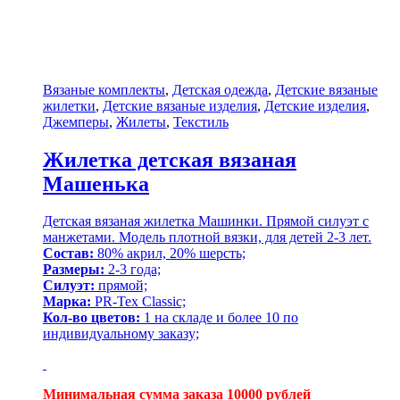
Вязаные комплекты
,
Детская одежда
,
Детские вязаные
жилетки
,
Детские вязаные изделия
,
Детские изделия
,
Джемперы
,
Жилеты
,
Текстиль
Жилетка детская вязаная
Машенька
Детская вязаная жилетка Машинки. Прямой силуэт с
манжетами. Модель плотной вязки, для детей 2-3 лет.
Состав:
80% акрил, 20% шерсть;
Размеры:
2-3 года;
Силуэт:
прямой;
Марка:
PR-Tex Classic;
Кол-во цветов:
1 на складе и более 10 по
индивидуальному заказу;
Минимальная сумма заказа 10000 рублей