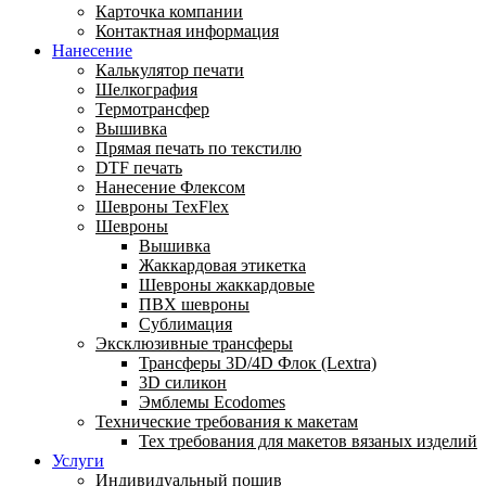
Карточка компании
Контактная информация
Нанесение
Калькулятор печати
Шелкография
Термотрансфер
Вышивка
Прямая печать по текстилю
DTF печать
Нанесение Флексом
Шевроны TexFlex
Шевроны
Вышивка
Жаккардовая этикетка
Шевроны жаккардовые
ПВХ шевроны
Сублимация
Эксклюзивные трансферы
Трансферы 3D/4D Флок (Lextra)
3D силикон
Эмблемы Ecodomes
Технические требования к макетам
Тех требования для макетов вязаных изделий
Услуги
Индивидуальный пошив