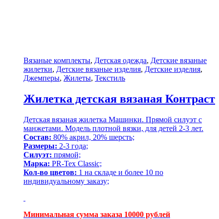
Вязаные комплекты
,
Детская одежда
,
Детские вязаные
жилетки
,
Детские вязаные изделия
,
Детские изделия
,
Джемперы
,
Жилеты
,
Текстиль
Жилетка детская вязаная Контраст
Детская вязаная жилетка Машинки. Прямой силуэт с
манжетами. Модель плотной вязки, для детей 2-3 лет.
Состав:
80% акрил, 20% шерсть;
Размеры:
2-3 года;
Силуэт:
прямой;
Марка:
PR-Tex Classic;
Кол-во цветов:
1 на складе и более 10 по
индивидуальному заказу;
Минимальная сумма заказа 10000 рублей