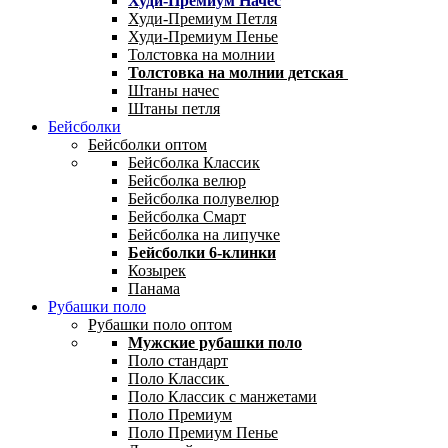
Худи-Премиум Начес
Худи-Премиум Петля
Худи-Премиум Пенье
Толстовка на молнии
Толстовка на молнии детская
Штаны начес
Штаны петля
Бейсболки
Бейсболки оптом
Бейсболка Классик
Бейсболка велюр
Бейсболка полувелюр
Бейсболка Смарт
Бейсболка на липучке
Бейсболки 6-клинки
Козырек
Панама
Рубашки поло
Рубашки поло оптом
Мужские рубашки поло
Поло стандарт
Поло Классик
Поло Классик с манжетами
Поло Премиум
Поло Премиум Пенье