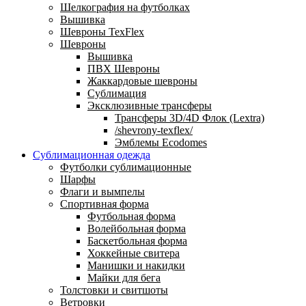
Шелкография на футболках
Вышивка
Шевроны TexFlex
Шевроны
Вышивка
ПВХ Шевроны
Жаккардовые шевроны
Сублимация
Эксклюзивные трансферы
Трансферы 3D/4D Флок (Lextra)
/shevrony-texflex/
Эмблемы Ecodomes
Сублимационная одежда
Футболки сублимационные
Шарфы
Флаги и вымпелы
Спортивная форма
Футбольная форма
Волейбольная форма
Баскетбольная форма
Хоккейные свитера
Манишки и накидки
Майки для бега
Толстовки и свитшоты
Ветровки