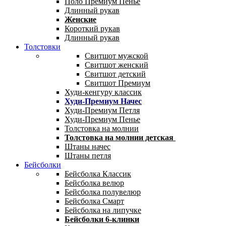
Поло Премиум Пенье
Длинный рукав
Женские
Короткий рукав
Длинный рукав
Толстовки
Свитшот мужской
Свитшот женский
Свитшот детский
Свитшот Премиум
Худи-кенгуру классик
Худи-Премиум Начес
Худи-Премиум Петля
Худи-Премиум Пенье
Толстовка на молнии
Толстовка на молнии детская
Штаны начес
Штаны петля
Бейсболки
Бейсболка Классик
Бейсболка велюр
Бейсболка полувелюр
Бейсболка Смарт
Бейсболка на липучке
Бейсболки 6-клинки