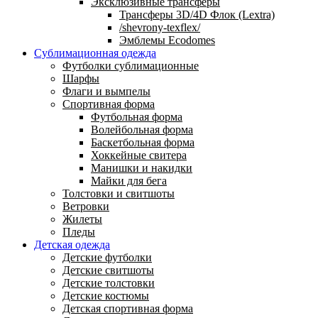
Эксклюзивные трансферы
Трансферы 3D/4D Флок (Lextra)
/shevrony-texflex/
Эмблемы Ecodomes
Сублимационная одежда
Футболки сублимационные
Шарфы
Флаги и вымпелы
Спортивная форма
Футбольная форма
Волейбольная форма
Баскетбольная форма
Хоккейные свитера
Манишки и накидки
Майки для бега
Толстовки и свитшоты
Ветровки
Жилеты
Пледы
Детская одежда
Детские футболки
Детские свитшоты
Детские толстовки
Детские костюмы
Детская спортивная форма