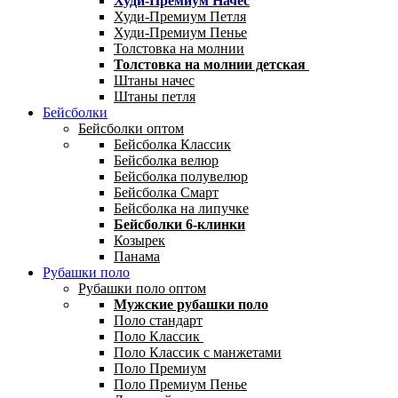
Худи-Премиум Начес
Худи-Премиум Петля
Худи-Премиум Пенье
Толстовка на молнии
Толстовка на молнии детская
Штаны начес
Штаны петля
Бейсболки
Бейсболки оптом
Бейсболка Классик
Бейсболка велюр
Бейсболка полувелюр
Бейсболка Смарт
Бейсболка на липучке
Бейсболки 6-клинки
Козырек
Панама
Рубашки поло
Рубашки поло оптом
Мужские рубашки поло
Поло стандарт
Поло Классик
Поло Классик с манжетами
Поло Премиум
Поло Премиум Пенье