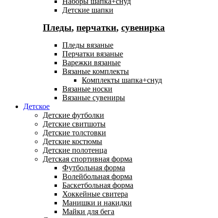
Наборы шапка+снуд
Детские шапки
Пледы
,
перчатки
,
сувенирка
Пледы вязаные
Перчатки вязаные
Варежки вязаные
Вязаные комплекты
Комплекты шапка+снуд
Вязаные носки
Вязаные сувениры
Детское
Детские футболки
Детские свитшоты
Детские толстовки
Детские костюмы
Детские полотенца
Детская спортивная форма
Футбольная форма
Волейбольная форма
Баскетбольная форма
Хоккейные свитера
Манишки и накидки
Майки для бега