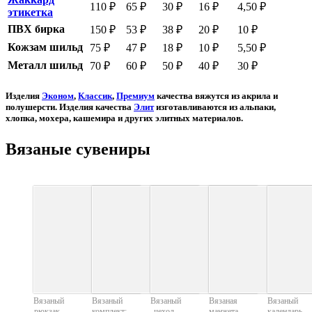
110 ₽
65 ₽
30 ₽
16 ₽
4,50 ₽
этикетка
ПВХ бирка
150 ₽
53 ₽
38 ₽
20 ₽
10 ₽
Кожзам шильд
75 ₽
47 ₽
18 ₽
10 ₽
5,50 ₽
Металл шильд
70 ₽
60 ₽
50 ₽
40 ₽
30 ₽
Изделия
Эконом
,
Классик
,
Премиум
качества вяжутся из акрила и
полушерсти. Изделия
качества
Элит
изготавливаются из альпаки,
хлопка, мохера, кашемира и других элитных материалов.
Вязаные сувениры
Вязаный
Вязаный
Вязаный
Вязаная
Вязаный
рюкзак
комплект:
чехол
манжета
календарь