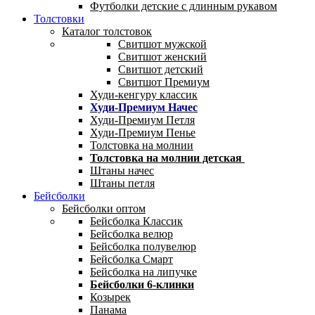
Футболки детские с длинным рукавом
Толстовки
Каталог толстовок
Свитшот мужской
Свитшот женский
Свитшот детский
Свитшот Премиум
Худи-кенгуру классик
Худи-Премиум Начес
Худи-Премиум Петля
Худи-Премиум Пенье
Толстовка на молнии
Толстовка на молнии детская
Штаны начес
Штаны петля
Бейсболки
Бейсболки оптом
Бейсболка Классик
Бейсболка велюр
Бейсболка полувелюр
Бейсболка Смарт
Бейсболка на липучке
Бейсболки 6-клинки
Козырек
Панама