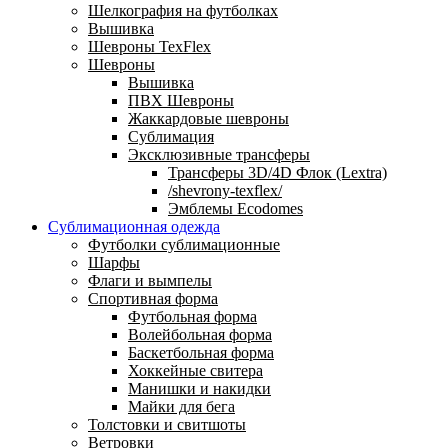
Шелкография на футболках
Вышивка
Шевроны TexFlex
Шевроны
Вышивка
ПВХ Шевроны
Жаккардовые шевроны
Сублимация
Эксклюзивные трансферы
Трансферы 3D/4D Флок (Lextra)
/shevrony-texflex/
Эмблемы Ecodomes
Сублимационная одежда
Футболки сублимационные
Шарфы
Флаги и вымпелы
Спортивная форма
Футбольная форма
Волейбольная форма
Баскетбольная форма
Хоккейные свитера
Манишки и накидки
Майки для бега
Толстовки и свитшоты
Ветровки