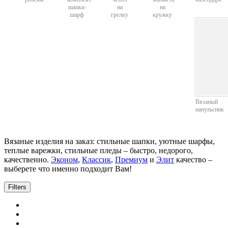
шапка-
на
на
шарф
грелку
кружку
Вязаный
напульсник
Вязаные изделия на заказ: стильные шапки, уютные шарфы,
теплые варежки, стильные пледы – быстро, недорого,
качественно.
Эконом
,
Классик
,
Премиум
и
Элит
качество –
выберете что именно подходит Вам!
Filters