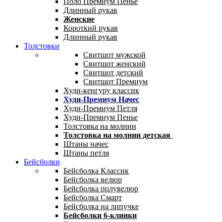
Поло Премиум Пенье
Длинный рукав
Женские
Короткий рукав
Длинный рукав
Толстовки
Свитшот мужской
Свитшот женский
Свитшот детский
Свитшот Премиум
Худи-кенгуру классик
Худи-Премиум Начес
Худи-Премиум Петля
Худи-Премиум Пенье
Толстовка на молнии
Толстовка на молнии детская
Штаны начес
Штаны петля
Бейсболки
Бейсболка Классик
Бейсболка велюр
Бейсболка полувелюр
Бейсболка Смарт
Бейсболка на липучке
Бейсболки 6-клинки