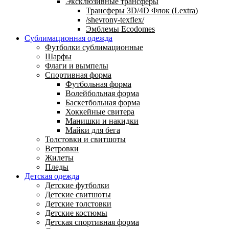
Эксклюзивные трансферы
Трансферы 3D/4D Флок (Lextra)
/shevrony-texflex/
Эмблемы Ecodomes
Сублимационная одежда
Футболки сублимационные
Шарфы
Флаги и вымпелы
Спортивная форма
Футбольная форма
Волейбольная форма
Баскетбольная форма
Хоккейные свитера
Манишки и накидки
Майки для бега
Толстовки и свитшоты
Ветровки
Жилеты
Пледы
Детская одежда
Детские футболки
Детские свитшоты
Детские толстовки
Детские костюмы
Детская спортивная форма