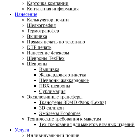
Карточка компании
Контактная информация
Нанесение
Калькулятор печати
Шелкография
Термотрансфер
Вышивка
Прямая печать по текстилю
DTF печать
Нанесение Флексом
Шевроны TexFlex
Шевроны
Вышивка
Жаккардовая этикетка
Шевроны жаккардовые
ПВХ шевроны
Сублимация
Эксклюзивные трансферы
Трансферы 3D/4D Флок (Lextra)
3D силикон
Эмблемы Ecodomes
Технические требования к макетам
Тех требования для макетов вязаных изделий
Услуги
Индивидуальный пошив