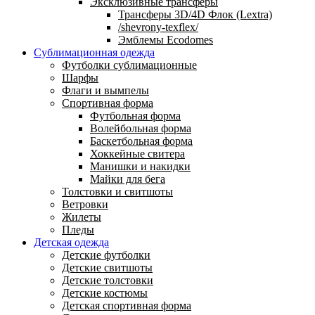
Эксклюзивные трансферы
Трансферы 3D/4D Флок (Lextra)
/shevrony-texflex/
Эмблемы Ecodomes
Сублимационная одежда
Футболки сублимационные
Шарфы
Флаги и вымпелы
Спортивная форма
Футбольная форма
Волейбольная форма
Баскетбольная форма
Хоккейные свитера
Манишки и накидки
Майки для бега
Толстовки и свитшоты
Ветровки
Жилеты
Пледы
Детская одежда
Детские футболки
Детские свитшоты
Детские толстовки
Детские костюмы
Детская спортивная форма