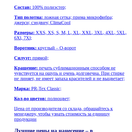
Состав:
100% полиэстер;
Тип полотна:
ложная сетка; прима микрофибра;
джерси; сэндвич; ClimaCool
Размеры:
XXS, XS, S, M, L, XL, XXL, 3XL, 4XL, 5XL,
6Xl, 7Xl;
Воротник:
круглый – О-ворот
Силуэт:
прямой;
Крашение:
печать сублимационным способом не
чувствуется на ощупь и очень долговечна. При стирке
не линяет, не имеет запаха красителей и не выцветает;
Марка:
PR-Tex Classic;
Кол-во цветов:
полноцвет;
Цена от производителя со склада, обращайтесь к
менеджеру, чтобы узнать стоимость за единицу
продукции
Лучшие цены на нанесение – в