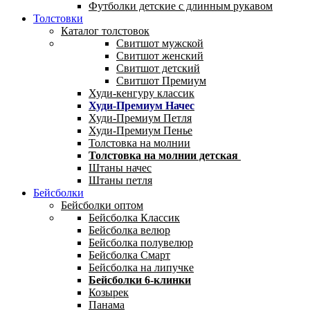
Футболки детские с длинным рукавом
Толстовки
Каталог толстовок
Свитшот мужской
Свитшот женский
Свитшот детский
Свитшот Премиум
Худи-кенгуру классик
Худи-Премиум Начес
Худи-Премиум Петля
Худи-Премиум Пенье
Толстовка на молнии
Толстовка на молнии детская
Штаны начес
Штаны петля
Бейсболки
Бейсболки оптом
Бейсболка Классик
Бейсболка велюр
Бейсболка полувелюр
Бейсболка Смарт
Бейсболка на липучке
Бейсболки 6-клинки
Козырек
Панама