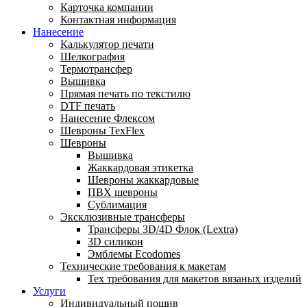
Карточка компании
Контактная информация
Нанесение
Калькулятор печати
Шелкография
Термотрансфер
Вышивка
Прямая печать по текстилю
DTF печать
Нанесение Флексом
Шевроны TexFlex
Шевроны
Вышивка
Жаккардовая этикетка
Шевроны жаккардовые
ПВХ шевроны
Сублимация
Эксклюзивные трансферы
Трансферы 3D/4D Флок (Lextra)
3D силикон
Эмблемы Ecodomes
Технические требования к макетам
Тех требования для макетов вязаных изделий
Услуги
Индивидуальный пошив