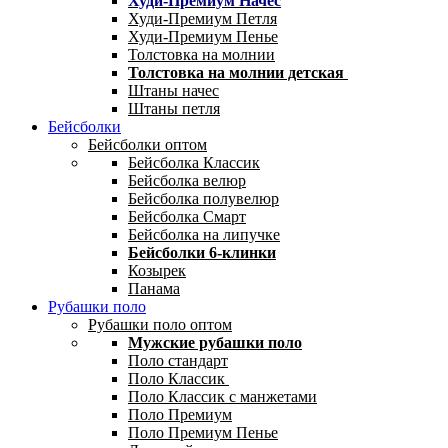
Худи-Премиум Начес
Худи-Премиум Петля
Худи-Премиум Пенье
Толстовка на молнии
Толстовка на молнии детская
Штаны начес
Штаны петля
Бейсболки
Бейсболки оптом
Бейсболка Классик
Бейсболка велюр
Бейсболка полувелюр
Бейсболка Смарт
Бейсболка на липучке
Бейсболки 6-клинки
Козырек
Панама
Рубашки поло
Рубашки поло оптом
Мужские рубашки поло
Поло стандарт
Поло Классик
Поло Классик с манжетами
Поло Премиум
Поло Премиум Пенье