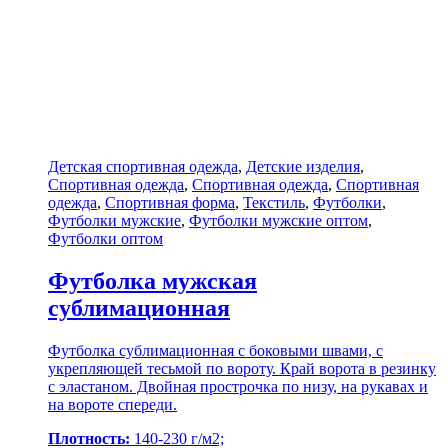
Детская спортивная одежда
,
Детские изделия
,
Спортивная одежда
,
Спортивная одежда
,
Спортивная
одежда
,
Спортивная форма
,
Текстиль
,
Футболки
,
Футболки мужские
,
Футболки мужские оптом
,
Футболки оптом
Футболка мужская
сублимационная
Футболка сублимационная с боковыми швами, с
укрепляющей тесьмой по вороту. Край ворота в резинку
с эластаном. Двойная прострочка по низу, на рукавах и
на вороте спереди.
Плотность:
140-230 г/м2;