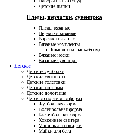
Наборы шапка+снуд
Детские шапки
Пледы
,
перчатки
,
сувенирка
Пледы вязаные
Перчатки вязаные
Варежки вязаные
Вязаные комплекты
Комплекты шапка+снуд
Вязаные носки
Вязаные сувениры
Детское
Детские футболки
Детские свитшоты
Детские толстовки
Детские костюмы
Детские полотенца
Детская спортивная форма
Футбольная форма
Волейбольная форма
Баскетбольная форма
Хоккейные свитера
Манишки и накидки
Майки для бега