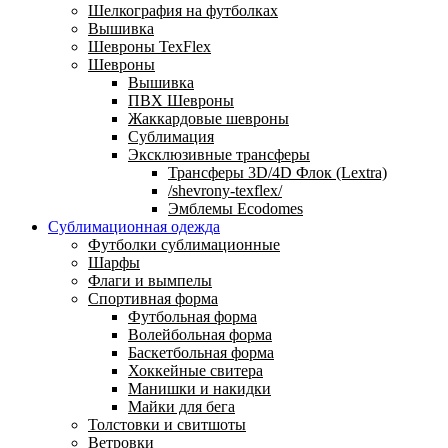
Шелкография на футболках
Вышивка
Шевроны TexFlex
Шевроны
Вышивка
ПВХ Шевроны
Жаккардовые шевроны
Сублимация
Эксклюзивные трансферы
Трансферы 3D/4D Флок (Lextra)
/shevrony-texflex/
Эмблемы Ecodomes
Сублимационная одежда
Футболки сублимационные
Шарфы
Флаги и вымпелы
Спортивная форма
Футбольная форма
Волейбольная форма
Баскетбольная форма
Хоккейные свитера
Манишки и накидки
Майки для бега
Толстовки и свитшоты
Ветровки