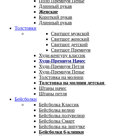
Поло Премиум Пенье
Длинный рукав
Женские
Короткий рукав
Длинный рукав
Толстовки
Свитшот мужской
Свитшот женский
Свитшот детский
Свитшот Премиум
Худи-кенгуру классик
Худи-Премиум Начес
Худи-Премиум Петля
Худи-Премиум Пенье
Толстовка на молнии
Толстовка на молнии детская
Штаны начес
Штаны петля
Бейсболки
Бейсболка Классик
Бейсболка велюр
Бейсболка полувелюр
Бейсболка Смарт
Бейсболка на липучке
Бейсболки 6-клинки