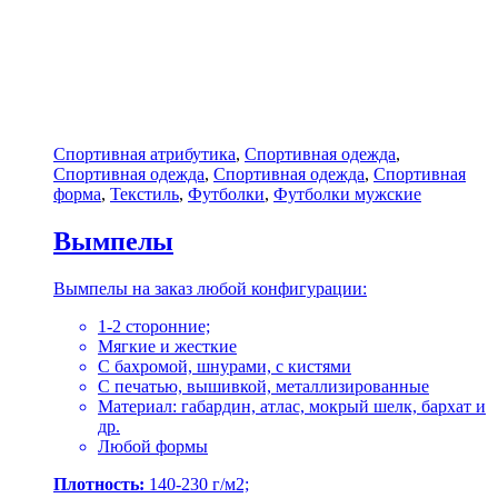
Спортивная атрибутика
,
Спортивная одежда
,
Спортивная одежда
,
Спортивная одежда
,
Спортивная
форма
,
Текстиль
,
Футболки
,
Футболки мужские
Вымпелы
Вымпелы на заказ любой конфигурации:
1-2 сторонние;
Мягкие и жесткие
С бахромой, шнурами, с кистями
С печатью, вышивкой, металлизированные
Материал: габардин, атлас, мокрый шелк, бархат и
др.
Любой формы
Плотность:
140-230 г/м2;