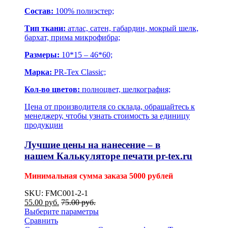
Состав:
100% полиэстер;
Тип ткани:
атлас, сатен, габардин, мокрый шелк,
бархат, прима микрофибра;
Размеры:
10*15 – 46*60;
Марка:
PR-Tex Classic;
Кол-во цветов:
полноцвет, шелкография;
Цена от производителя со склада, обращайтесь к
менеджеру, чтобы узнать стоимость за единицу
продукции
Лучшие цены на нанесение – в
нашем
Калькуляторе печати pr-tex.ru
Минимальная сумма заказа 5000 рублей
SKU: FMC001-2-1
55.00
р
уб.
75.00
р
уб.
Выберите параметры
Сравнить