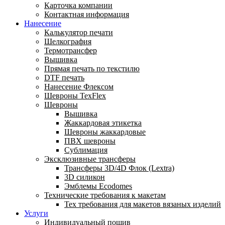
Карточка компании
Контактная информация
Нанесение
Калькулятор печати
Шелкография
Термотрансфер
Вышивка
Прямая печать по текстилю
DTF печать
Нанесение Флексом
Шевроны TexFlex
Шевроны
Вышивка
Жаккардовая этикетка
Шевроны жаккардовые
ПВХ шевроны
Сублимация
Эксклюзивные трансферы
Трансферы 3D/4D Флок (Lextra)
3D силикон
Эмблемы Ecodomes
Технические требования к макетам
Тех требования для макетов вязаных изделий
Услуги
Индивидуальный пошив