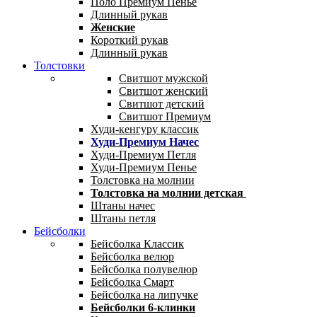
Поло Премиум Пенье
Длинный рукав
Женские
Короткий рукав
Длинный рукав
Толстовки
Свитшот мужской
Свитшот женский
Свитшот детский
Свитшот Премиум
Худи-кенгуру классик
Худи-Премиум Начес
Худи-Премиум Петля
Худи-Премиум Пенье
Толстовка на молнии
Толстовка на молнии детская
Штаны начес
Штаны петля
Бейсболки
Бейсболка Классик
Бейсболка велюр
Бейсболка полувелюр
Бейсболка Смарт
Бейсболка на липучке
Бейсболки 6-клинки