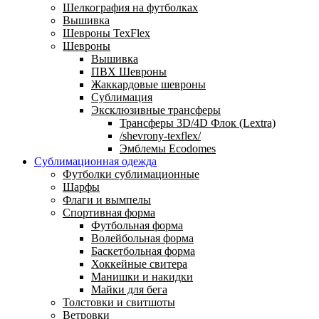
Шелкография на футболках
Вышивка
Шевроны TexFlex
Шевроны
Вышивка
ПВХ Шевроны
Жаккардовые шевроны
Сублимация
Эксклюзивные трансферы
Трансферы 3D/4D Флок (Lextra)
/shevrony-texflex/
Эмблемы Ecodomes
Сублимационная одежда
Футболки сублимационные
Шарфы
Флаги и вымпелы
Спортивная форма
Футбольная форма
Волейбольная форма
Баскетбольная форма
Хоккейные свитера
Манишки и накидки
Майки для бега
Толстовки и свитшоты
Ветровки