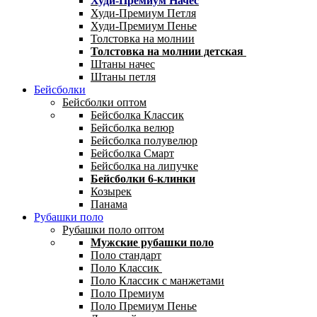
Худи-Премиум Начес
Худи-Премиум Петля
Худи-Премиум Пенье
Толстовка на молнии
Толстовка на молнии детская
Штаны начес
Штаны петля
Бейсболки
Бейсболки оптом
Бейсболка Классик
Бейсболка велюр
Бейсболка полувелюр
Бейсболка Смарт
Бейсболка на липучке
Бейсболки 6-клинки
Козырек
Панама
Рубашки поло
Рубашки поло оптом
Мужские рубашки поло
Поло стандарт
Поло Классик
Поло Классик с манжетами
Поло Премиум
Поло Премиум Пенье