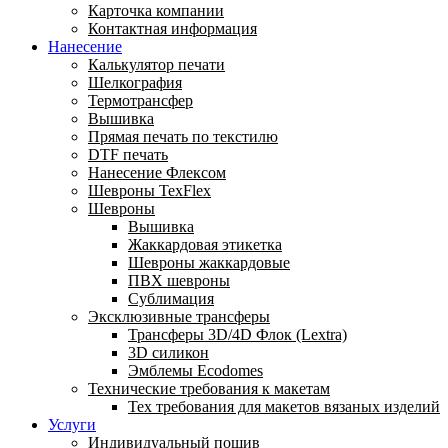
Карточка компании
Контактная информация
Нанесение
Калькулятор печати
Шелкография
Термотрансфер
Вышивка
Прямая печать по текстилю
DTF печать
Нанесение Флексом
Шевроны TexFlex
Шевроны
Вышивка
Жаккардовая этикетка
Шевроны жаккардовые
ПВХ шевроны
Сублимация
Эксклюзивные трансферы
Трансферы 3D/4D Флок (Lextra)
3D силикон
Эмблемы Ecodomes
Технические требования к макетам
Тех требования для макетов вязаных изделий
Услуги
Индивидуальный пошив