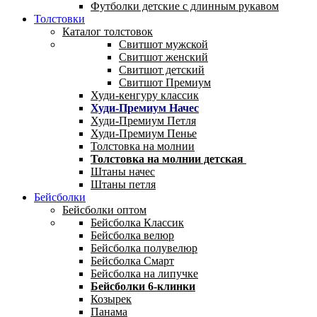
Футболки детские с длинным рукавом
Толстовки
Каталог толстовок
Свитшот мужской
Свитшот женский
Свитшот детский
Свитшот Премиум
Худи-кенгуру классик
Худи-Премиум Начес
Худи-Премиум Петля
Худи-Премиум Пенье
Толстовка на молнии
Толстовка на молнии детская
Штаны начес
Штаны петля
Бейсболки
Бейсболки оптом
Бейсболка Классик
Бейсболка велюр
Бейсболка полувелюр
Бейсболка Смарт
Бейсболка на липучке
Бейсболки 6-клинки
Козырек
Панама