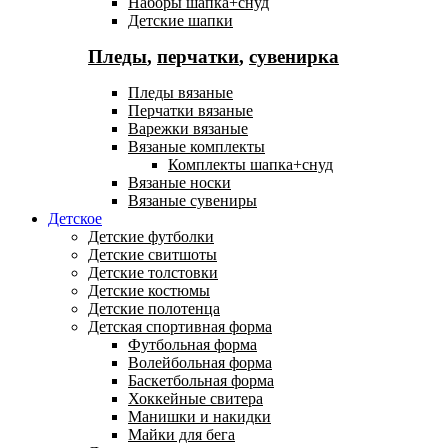
Наборы шапка+снуд
Детские шапки
Пледы
,
перчатки
,
сувенирка
Пледы вязаные
Перчатки вязаные
Варежки вязаные
Вязаные комплекты
Комплекты шапка+снуд
Вязаные носки
Вязаные сувениры
Детское
Детские футболки
Детские свитшоты
Детские толстовки
Детские костюмы
Детские полотенца
Детская спортивная форма
Футбольная форма
Волейбольная форма
Баскетбольная форма
Хоккейные свитера
Манишки и накидки
Майки для бега