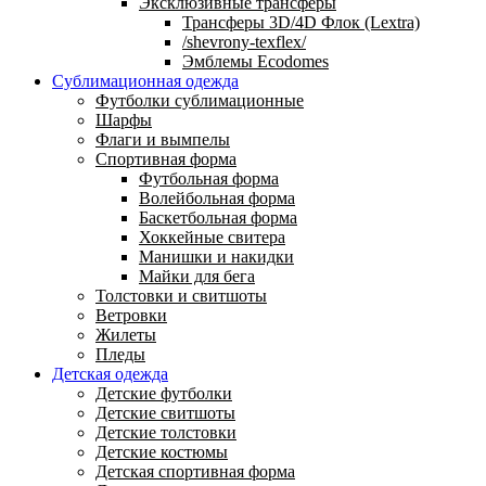
Эксклюзивные трансферы
Трансферы 3D/4D Флок (Lextra)
/shevrony-texflex/
Эмблемы Ecodomes
Сублимационная одежда
Футболки сублимационные
Шарфы
Флаги и вымпелы
Спортивная форма
Футбольная форма
Волейбольная форма
Баскетбольная форма
Хоккейные свитера
Манишки и накидки
Майки для бега
Толстовки и свитшоты
Ветровки
Жилеты
Пледы
Детская одежда
Детские футболки
Детские свитшоты
Детские толстовки
Детские костюмы
Детская спортивная форма