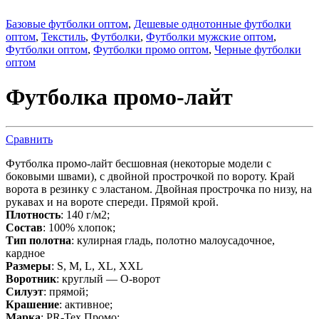
Базовые футболки оптом
,
Дешевые однотонные футболки
оптом
,
Текстиль
,
Футболки
,
Футболки мужские оптом
,
Футболки оптом
,
Футболки промо оптом
,
Черные футболки
оптом
Футболка промо-лайт
Сравнить
Футболка промо-лайт бесшовная (некоторые модели с
боковыми швами), с двойной прострочкой по вороту. Край
ворота в резинку с эластаном. Двойная прострочка по низу, на
рукавах и на вороте спереди. Прямой крой.
Плотность
: 140 г/м2;
Состав
: 100% хлопок;
Тип полотна
: кулирная гладь, полотно малоусадочное,
кардное
Размеры
: S, M, L, XL, XXL
Воротник
: круглый — О-ворот
Силуэт
: прямой;
Крашение
: активное;
Марка
: PR-Tex Промо;