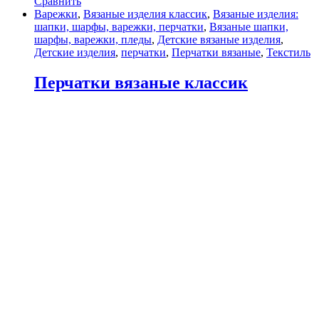
Сравнить
Варежки
,
Вязаные изделия классик
,
Вязаные изделия:
шапки, шарфы, варежки, перчатки
,
Вязаные шапки,
шарфы, варежки, пледы
,
Детские вязаные изделия
,
Детские изделия
,
перчатки
,
Перчатки вязаные
,
Текстиль
Перчатки вязаные классик