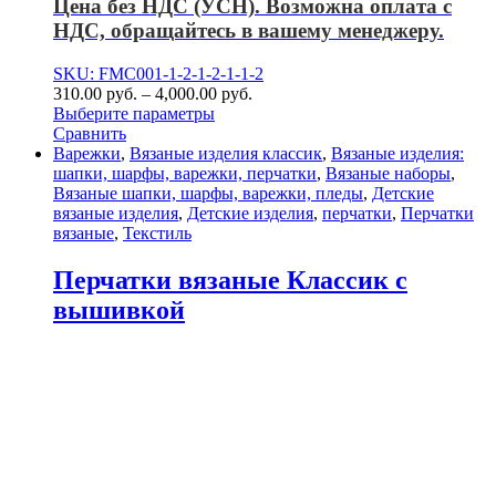
Цена без НДС (УСН). Возможна оплата с
НДС, обращайтесь в вашему менеджеру.
SKU: FMC001-1-2-1-2-1-1-2
310.00
р
уб.
–
4,000.00
р
уб.
Выберите параметры
Сравнить
Варежки
,
Вязаные изделия классик
,
Вязаные изделия:
шапки, шарфы, варежки, перчатки
,
Вязаные наборы
,
Вязаные шапки, шарфы, варежки, пледы
,
Детские
вязаные изделия
,
Детские изделия
,
перчатки
,
Перчатки
вязаные
,
Текстиль
Перчатки вязаные Классик с
вышивкой