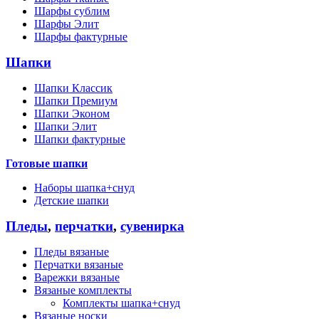
Шарфы сублим
Шарфы Элит
Шарфы фактурные
Шапки
Шапки Классик
Шапки Премиум
Шапки Эконом
Шапки Элит
Шапки фактурные
Готовые шапки
Наборы шапка+снуд
Детские шапки
Пледы
,
перчатки
,
сувенирка
Пледы вязаные
Перчатки вязаные
Варежки вязаные
Вязаные комплекты
Комплекты шапка+снуд
Вязаные носки