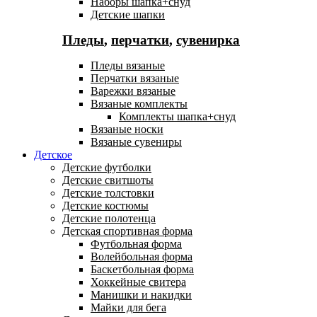
Наборы шапка+снуд
Детские шапки
Пледы
,
перчатки
,
сувенирка
Пледы вязаные
Перчатки вязаные
Варежки вязаные
Вязаные комплекты
Комплекты шапка+снуд
Вязаные носки
Вязаные сувениры
Детское
Детские футболки
Детские свитшоты
Детские толстовки
Детские костюмы
Детские полотенца
Детская спортивная форма
Футбольная форма
Волейбольная форма
Баскетбольная форма
Хоккейные свитера
Манишки и накидки
Майки для бега