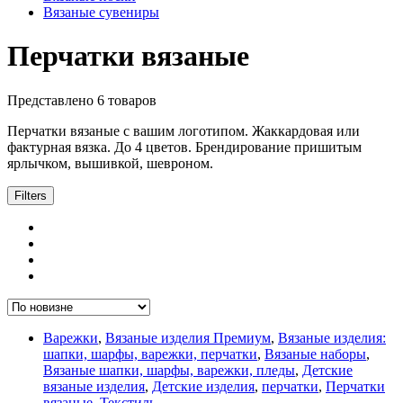
Вязаные сувениры
Перчатки вязаные
Представлено 6 товаров
Перчатки вязаные с вашим логотипом. Жаккардовая или
фактурная вязка. До 4 цветов. Брендирование пришитым
ярлычком, вышивкой, шевроном.
Filters
Варежки
,
Вязаные изделия Премиум
,
Вязаные изделия:
шапки, шарфы, варежки, перчатки
,
Вязаные наборы
,
Вязаные шапки, шарфы, варежки, пледы
,
Детские
вязаные изделия
,
Детские изделия
,
перчатки
,
Перчатки
вязаные
,
Текстиль