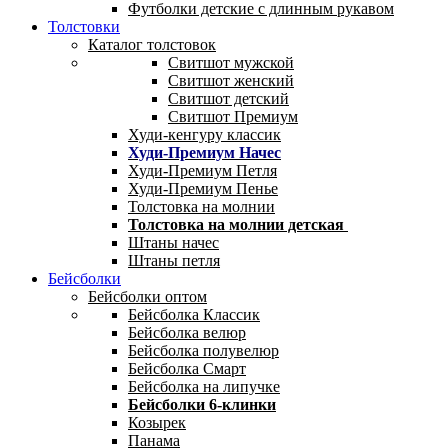
Футболки детские с длинным рукавом
Толстовки
Каталог толстовок
Свитшот мужской
Свитшот женский
Свитшот детский
Свитшот Премиум
Худи-кенгуру классик
Худи-Премиум Начес
Худи-Премиум Петля
Худи-Премиум Пенье
Толстовка на молнии
Толстовка на молнии детская
Штаны начес
Штаны петля
Бейсболки
Бейсболки оптом
Бейсболка Классик
Бейсболка велюр
Бейсболка полувелюр
Бейсболка Смарт
Бейсболка на липучке
Бейсболки 6-клинки
Козырек
Панама