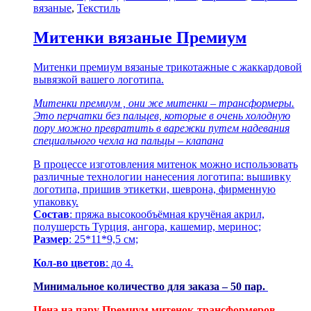
вязаные
,
Текстиль
Митенки вязаные Премиум
Митенки премиум вязаные трикотажные с жаккардовой
вывязкой вашего логотипа.
Митенки премиум , они же митенки – трансформеры.
Это перчатки без пальцев, которые в очень холодную
пору можно превратить в варежки путем надевания
специального чехла на пальцы – клапана
В процессе изготовления митенок можно использовать
различные технологии нанесения логотипа: вышивку
логотипа, пришив этикетки, шеврона, фирменную
упаковку.
Состав
: пряжа высокообъёмная кручёная акрил,
полушерсть Турция, ангора, кашемир, меринос;
Размер
: 25*11*9,5 см;
Кол-во цветов
: до 4.
Минимальное количество для заказа – 50 пар.
Цена на пару Премиум митенок-трансформеров,