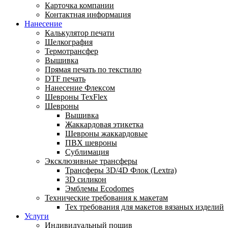
Карточка компании
Контактная информация
Нанесение
Калькулятор печати
Шелкография
Термотрансфер
Вышивка
Прямая печать по текстилю
DTF печать
Нанесение Флексом
Шевроны TexFlex
Шевроны
Вышивка
Жаккардовая этикетка
Шевроны жаккардовые
ПВХ шевроны
Сублимация
Эксклюзивные трансферы
Трансферы 3D/4D Флок (Lextra)
3D силикон
Эмблемы Ecodomes
Технические требования к макетам
Тех требования для макетов вязаных изделий
Услуги
Индивидуальный пошив