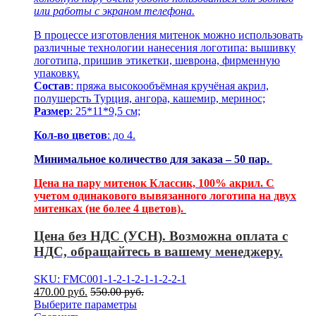
или работы с экраном телефона.
В процессе изготовления митенок можно использовать
различные технологии нанесения логотипа: вышивку
логотипа, пришив этикетки, шеврона, фирменную
упаковку.
Состав
: пряжа высокообъёмная кручёная акрил,
полушерсть Турция, ангора, кашемир, меринос;
Размер
: 25*11*9,5 см;
Кол-во цветов
: до 4.
Минимальное количество для заказа – 50 пар.
Цена на пару митенок Классик, 100% акрил. С
учетом одинакового вывязанного логотипа на двух
митенках (не более 4 цветов).
Цена без НДС (УСН). Возможна оплата с
НДС, обращайтесь в вашему менеджеру.
SKU: FMC001-1-2-1-2-1-1-2-2-1
470.00
р
уб.
550.00
р
уб.
Выберите параметры