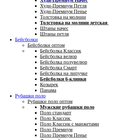
Худи-Премиум Начес
Худи-Премиум Петля
Худи-Премиум Пенье
Толстовка на молнии
Толстовка на молнии детская
Штаны начес
Штаны петля
Бейсболки
Бейсболки оптом
Бейсболка Классик
Бейсболка велюр
Бейсболка полувелюр
Бейсболка Смарт
Бейсболка на липучке
Бейсболки 6-клинки
Козырек
Панама
Рубашки поло
Рубашки поло оптом
Мужские рубашки поло
Поло стандарт
Поло Классик
Поло Классик с манжетами
Поло Премиум
Поло Премиум Пенье