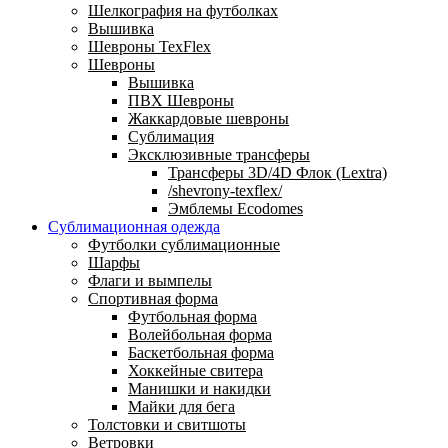
Шелкография на футболках
Вышивка
Шевроны TexFlex
Шевроны
Вышивка
ПВХ Шевроны
Жаккардовые шевроны
Сублимация
Эксклюзивные трансферы
Трансферы 3D/4D Флок (Lextra)
/shevrony-texflex/
Эмблемы Ecodomes
Сублимационная одежда
Футболки сублимационные
Шарфы
Флаги и вымпелы
Спортивная форма
Футбольная форма
Волейбольная форма
Баскетбольная форма
Хоккейные свитера
Манишки и накидки
Майки для бега
Толстовки и свитшоты
Ветровки