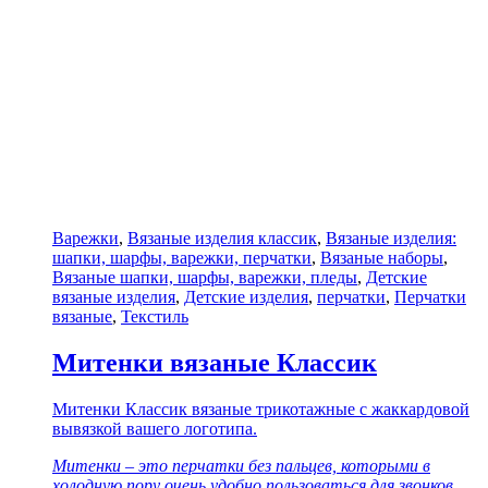
Варежки
,
Вязаные изделия классик
,
Вязаные изделия:
шапки, шарфы, варежки, перчатки
,
Вязаные наборы
,
Вязаные шапки, шарфы, варежки, пледы
,
Детские
вязаные изделия
,
Детские изделия
,
перчатки
,
Перчатки
вязаные
,
Текстиль
Митенки вязаные Классик
Митенки Классик вязаные трикотажные с жаккардовой
вывязкой вашего логотипа.
Митенки – это перчатки без пальцев, которыми в
холодную пору очень удобно пользоваться для звонков