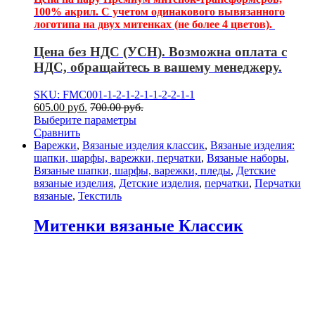
100% акрил. С учетом одинакового вывязанного
логотипа на двух митенках (не более 4 цветов).
Цена без НДС (УСН). Возможна оплата с
НДС, обращайтесь в вашему менеджеру.
SKU: FMC001-1-2-1-2-1-1-2-2-1-1
605.00
р
уб.
700.00
р
уб.
Выберите параметры
Сравнить
Варежки
,
Вязаные изделия классик
,
Вязаные изделия:
шапки, шарфы, варежки, перчатки
,
Вязаные наборы
,
Вязаные шапки, шарфы, варежки, пледы
,
Детские
вязаные изделия
,
Детские изделия
,
перчатки
,
Перчатки
вязаные
,
Текстиль
Митенки вязаные Классик