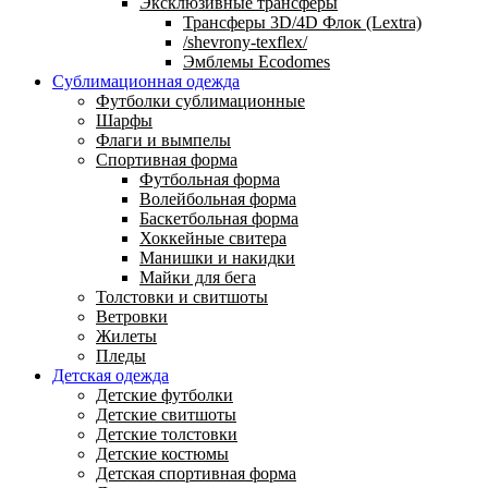
Эксклюзивные трансферы
Трансферы 3D/4D Флок (Lextra)
/shevrony-texflex/
Эмблемы Ecodomes
Сублимационная одежда
Футболки сублимационные
Шарфы
Флаги и вымпелы
Спортивная форма
Футбольная форма
Волейбольная форма
Баскетбольная форма
Хоккейные свитера
Манишки и накидки
Майки для бега
Толстовки и свитшоты
Ветровки
Жилеты
Пледы
Детская одежда
Детские футболки
Детские свитшоты
Детские толстовки
Детские костюмы
Детская спортивная форма