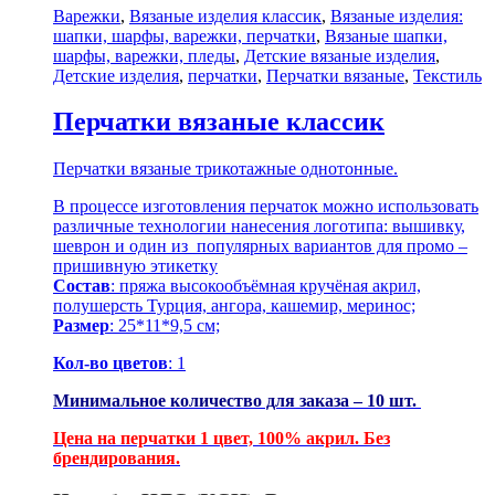
Варежки
,
Вязаные изделия классик
,
Вязаные изделия:
шапки, шарфы, варежки, перчатки
,
Вязаные шапки,
шарфы, варежки, пледы
,
Детские вязаные изделия
,
Детские изделия
,
перчатки
,
Перчатки вязаные
,
Текстиль
Перчатки вязаные классик
Перчатки вязаные трикотажные однотонные.
В процессе изготовления перчаток можно использовать
различные технологии нанесения логотипа: вышивку,
шеврон и один из популярных вариантов для промо –
пришивную этикетку
Состав
: пряжа высокообъёмная кручёная акрил,
полушерсть Турция, ангора, кашемир, меринос;
Размер
: 25*11*9,5 см;
Кол-во цветов
: 1
Минимальное количество для заказа – 10 шт.
Цена на перчатки 1 цвет, 100% акрил. Без
брендирования.