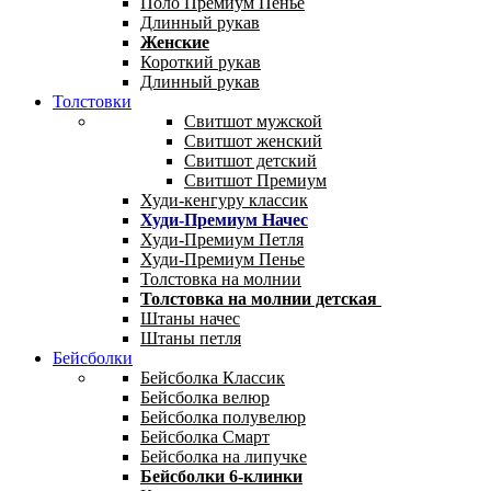
Поло Премиум Пенье
Длинный рукав
Женские
Короткий рукав
Длинный рукав
Толстовки
Свитшот мужской
Свитшот женский
Свитшот детский
Свитшот Премиум
Худи-кенгуру классик
Худи-Премиум Начес
Худи-Премиум Петля
Худи-Премиум Пенье
Толстовка на молнии
Толстовка на молнии детская
Штаны начес
Штаны петля
Бейсболки
Бейсболка Классик
Бейсболка велюр
Бейсболка полувелюр
Бейсболка Смарт
Бейсболка на липучке
Бейсболки 6-клинки