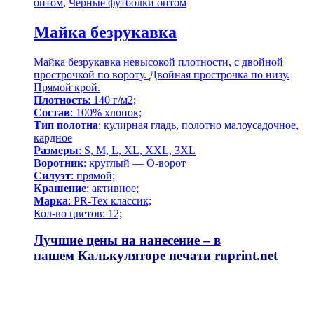
оптом
,
Черные футболки оптом
Майка безрукавка
Майка безрукавка невысокой плотности, с двойной
прострочкой по вороту. Двойная прострочка по низу.
Прямой крой.
Плотность
: 140 г/м2;
Состав
: 100% хлопок;
Тип полотна
: кулирная гладь, полотно малоусадочное,
кардное
Размеры
: S, M, L, XL, XXL, 3XL
Воротник
: круглый — О-ворот
Силуэт
: прямой;
Крашение
: активное;
Марка
: PR-Tex классик;
Кол-во цветов: 12;
Лучшие цены на нанесение – в
нашем
Калькуляторе печати
ruprint.net