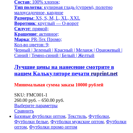
Состав
: 100% хлопок;
Тип полотна
: кулирная гладь (супрем), полотно
малоусадочное, кардное
Размеры
: XS, S, M, L, XL, XXL
Воротник
: круглый — О-ворот
Силуэт
: прямой;
Крашение
: активное;
Марка
: PR-Tex Промо;
Кол-во цветов: 9;
Черный | Зеленый | Красный | Меланж | Оранжевый |
Синий | Темно-синий | Белый | Желтый
Лучшие цены на нанесение смотрите в
нашем
Калькуляторе печати
ruprint.net
Минимальная сумма заказа 10000 рублей
SKU: FMC001-1
260.00
р
уб.
–
650.00
р
уб.
Выберите параметры
Сравнить
Базовые футболки оптом
,
Текстиль
,
Футболки
,
Футболки белые
,
Футболки мужские оптом
,
Футболки
оптом
,
Футболки промо оптом