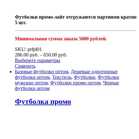
Футболки промо-лайт отгружаются партиями кратно
5 шт.
Минимальная сумма заказа 5000 рублей.
SKU: prfpl01
286.00
р
уб.
–
650.00
р
уб.
Выберите параметры
Сравнить
Базовые футболки оптом
,
Дешевые однотонные
футболки оптом
,
Текстиль
,
Футболки
,
Футболки
мужские оптом
,
Футболки промо оптом
,
Черные
футболки оптом
Футболка промо