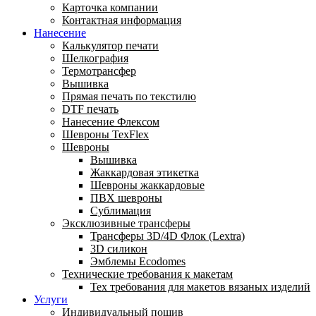
Карточка компании
Контактная информация
Нанесение
Калькулятор печати
Шелкография
Термотрансфер
Вышивка
Прямая печать по текстилю
DTF печать
Нанесение Флексом
Шевроны TexFlex
Шевроны
Вышивка
Жаккардовая этикетка
Шевроны жаккардовые
ПВХ шевроны
Сублимация
Эксклюзивные трансферы
Трансферы 3D/4D Флок (Lextra)
3D силикон
Эмблемы Ecodomes
Технические требования к макетам
Тех требования для макетов вязаных изделий
Услуги
Индивидуальный пошив