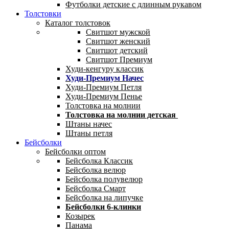
Футболки детские с длинным рукавом
Толстовки
Каталог толстовок
Свитшот мужской
Свитшот женский
Свитшот детский
Свитшот Премиум
Худи-кенгуру классик
Худи-Премиум Начес
Худи-Премиум Петля
Худи-Премиум Пенье
Толстовка на молнии
Толстовка на молнии детская
Штаны начес
Штаны петля
Бейсболки
Бейсболки оптом
Бейсболка Классик
Бейсболка велюр
Бейсболка полувелюр
Бейсболка Смарт
Бейсболка на липучке
Бейсболки 6-клинки
Козырек
Панама