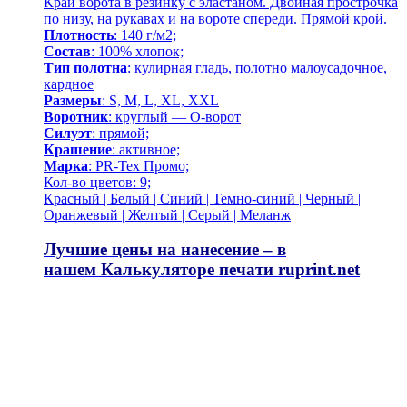
Край ворота в резинку с эластаном. Двойная прострочка
по низу, на рукавах и на вороте спереди. Прямой крой.
Плотность
: 140 г/м2;
Состав
: 100% хлопок;
Тип полотна
: кулирная гладь, полотно малоусадочное,
кардное
Размеры
: S, M, L, XL, XXL
Воротник
: круглый — О-ворот
Силуэт
: прямой;
Крашение
: активное;
Марка
: PR-Tex Промо;
Кол-во цветов: 9;
Красный | Белый | Синий | Темно-синий | Черный |
Оранжевый | Желтый | Серый | Меланж
Лучшие цены на нанесение – в
нашем
Калькуляторе печати
ruprint.net