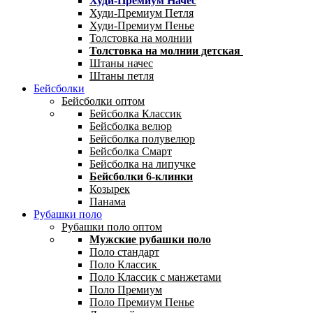
Худи-Премиум Начес
Худи-Премиум Петля
Худи-Премиум Пенье
Толстовка на молнии
Толстовка на молнии детская
Штаны начес
Штаны петля
Бейсболки
Бейсболки оптом
Бейсболка Классик
Бейсболка велюр
Бейсболка полувелюр
Бейсболка Смарт
Бейсболка на липучке
Бейсболки 6-клинки
Козырек
Панама
Рубашки поло
Рубашки поло оптом
Мужские рубашки поло
Поло стандарт
Поло Классик
Поло Классик с манжетами
Поло Премиум
Поло Премиум Пенье