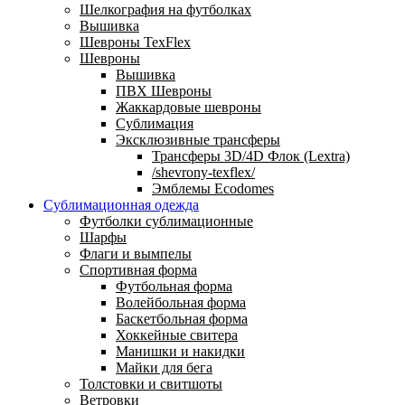
Шелкография на футболках
Вышивка
Шевроны TexFlex
Шевроны
Вышивка
ПВХ Шевроны
Жаккардовые шевроны
Сублимация
Эксклюзивные трансферы
Трансферы 3D/4D Флок (Lextra)
/shevrony-texflex/
Эмблемы Ecodomes
Сублимационная одежда
Футболки сублимационные
Шарфы
Флаги и вымпелы
Спортивная форма
Футбольная форма
Волейбольная форма
Баскетбольная форма
Хоккейные свитера
Манишки и накидки
Майки для бега
Толстовки и свитшоты
Ветровки