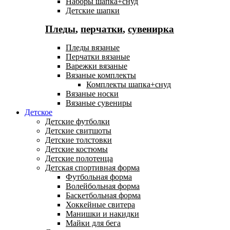
Наборы шапка+снуд
Детские шапки
Пледы
,
перчатки
,
сувенирка
Пледы вязаные
Перчатки вязаные
Варежки вязаные
Вязаные комплекты
Комплекты шапка+снуд
Вязаные носки
Вязаные сувениры
Детское
Детские футболки
Детские свитшоты
Детские толстовки
Детские костюмы
Детские полотенца
Детская спортивная форма
Футбольная форма
Волейбольная форма
Баскетбольная форма
Хоккейные свитера
Манишки и накидки
Майки для бега