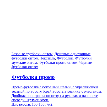
Базовые футболки оптом
,
Дешевые однотонные
футболки оптом
,
Текстиль
,
Футболки
,
Футболки
мужские оптом
,
Футболки промо оптом
,
Черные
футболки оптом
Футболка промо
Промо футболка с боковыми швами, с укрепляющей
тесьмой по вороту. Край ворота в резинку с эластаном.
Двойная прострочка по низу, на рукавах и на вороте
спереди. Прямой крой.
Плотность
: 150-155 г/м2;