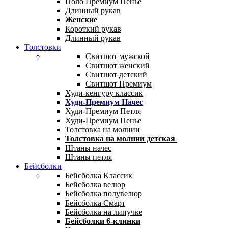
Поло Премиум Пенье
Длинный рукав
Женские
Короткий рукав
Длинный рукав
Толстовки
Свитшот мужской
Свитшот женский
Свитшот детский
Свитшот Премиум
Худи-кенгуру классик
Худи-Премиум Начес
Худи-Премиум Петля
Худи-Премиум Пенье
Толстовка на молнии
Толстовка на молнии детская
Штаны начес
Штаны петля
Бейсболки
Бейсболка Классик
Бейсболка велюр
Бейсболка полувелюр
Бейсболка Смарт
Бейсболка на липучке
Бейсболки 6-клинки