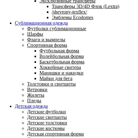
Эксклюзивные трансферы
Трансферы 3D/4D Флок (Lextra)
/shevrony-texflex/
Эмблемы Ecodomes
Сублимационная одежда
Футболки сублимационные
Шарфы
Флаги и вымпелы
Спортивная форма
Футбольная форма
Волейбольная форма
Баскетбольная форма
Хоккейные свитера
Манишки и накидки
Майки для бега
Толстовки и свитшоты
Ветровки
Жилеты
Пледы
Детская одежда
Детские футболки
Детские свитшоты
Детские толстовки
Детские костюмы
Детская спортивная форма