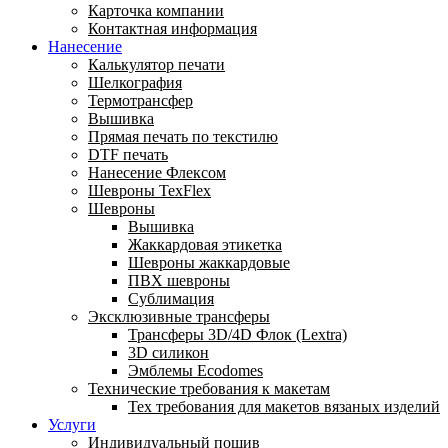
Карточка компании
Контактная информация
Нанесение
Калькулятор печати
Шелкография
Термотрансфер
Вышивка
Прямая печать по текстилю
DTF печать
Нанесение Флексом
Шевроны TexFlex
Шевроны
Вышивка
Жаккардовая этикетка
Шевроны жаккардовые
ПВХ шевроны
Сублимация
Эксклюзивные трансферы
Трансферы 3D/4D Флок (Lextra)
3D силикон
Эмблемы Ecodomes
Технические требования к макетам
Тех требования для макетов вязаных изделий
Услуги
Индивидуальный пошив