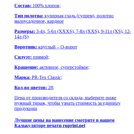
Состав:
100% хлопок;
Тип полотна:
кулирная гладь (супрем), полотно
малоусадочное, кардное
Размеры:
3-4л, 5-6л (XXXS), 7-8л (XXS), 9-11л (XS), 12-
14л (S)
Воротник:
круглый – О-ворот
Силуэт:
прямой;
Крашение:
активное, суперстойкое;
Марка:
PR-Tex Classic;
Кол-во цветов:
28;
Цена от производителя со склада, выберите ниже
нужный тираж, чтобы узнать стоимость за единицу
продукции
Лучшие цены на нанесение смотрите в нашем
Калькуляторе печати
ruprint.net