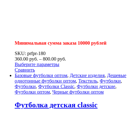
Минимальная сумма заказа 10000 рублей
SKU: prfpr-180
360.00
р
уб.
–
800.00
р
уб.
Выберите параметры
Сравнить
Базовые футболки оптом
,
Детские изделия
,
Дешевые
однотонные футболки оптом
,
Текстиль
,
Футболки
,
Футболки
,
Футболки Classic
,
Футболки детские
,
Футболки оптом
,
Черные футболки оптом
Футболка детская classic