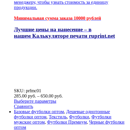
менеджеру, чтобы узнать стоимость за единицу
продукции.
Минимальная сумма заказа 10000 рублей
Лучшие цены на нанесение – в
нашем
Калькуляторе печати ruprint.net
SKU: prfmc01
285.00
р
уб.
–
650.00
р
уб.
Выберите параметры
Сравнить
Базовые футболки оптом
,
Дешевые однотонные
футболки оптом
,
Текстиль
,
Футболки
,
Футболки
мужские оптом
,
Футболки Премиум
,
Черные футболки
оптом