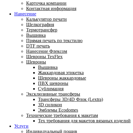
Карточка компании
Контактная информация
Нанесение
Калькулятор печати
Шелкография
Термотрансфер
Вышивка
Прямая печать по текстилю
DTF печать
Нанесение Флексом
Шевроны TexFlex
Шевроны
Вышивка
Жаккардовая этикетка
Шевроны жаккардовые
ПВХ шевроны
Сублимация
Эксклюзивные трансферы
Трансферы 3D/4D Флок (Lextra)
3D силикон
Эмблемы Ecodomes
Технические требования к макетам
Тех требования для макетов вязаных изделий
Услуги
Индивидуальный пошив