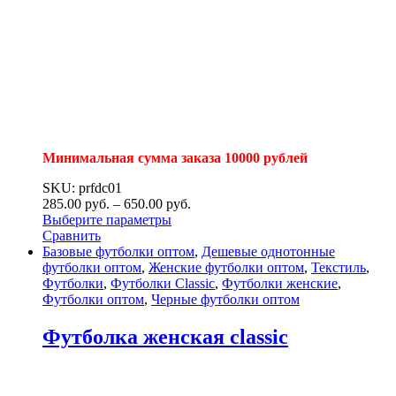
Минимальная сумма заказа 10000 рублей
SKU: prfdc01
285.00
р
уб.
–
650.00
р
уб.
Выберите параметры
Сравнить
Базовые футболки оптом
,
Дешевые однотонные
футболки оптом
,
Женские футболки оптом
,
Текстиль
,
Футболки
,
Футболки Classic
,
Футболки женские
,
Футболки оптом
,
Черные футболки оптом
Футболка женская classic