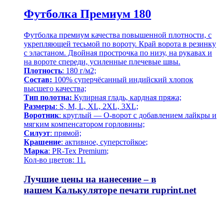
Футболка Премиум 180
Футболка премиум качества повышенной плотности, с
укрепляющей тесьмой по вороту. Край ворота в резинку
с эластаном. Двойная прострочка по низу, на рукавах и
на вороте спереди, усиленные плечевые швы.
Плотность
: 180 г/м2;
Состав:
100% суперчёсанный индийский хлопок
высшего качества;
Тип полотна:
Кулирная гладь, кардная пряжа;
Размеры
: S, M, L, XL, 2XL, 3XL;
Воротник
: круглый — О-ворот
с добавлением лайкры и
мягким компенсатором горловины;
Силуэт
: прямой;
Крашение
: активное,
суперстойкое
;
Марка
: PR-Tex
Premium
;
Кол-во цветов: 11.
Лучшие цены на нанесение – в
нашем
Калькуляторе печати
ruprint.net