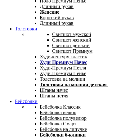
Поло Премиум Пенье
Длинный рукав
Женские
Короткий рукав
Длинный рукав
Толстовки
Свитшот мужской
Свитшот женский
Свитшот детский
Свитшот Премиум
Худи-кенгуру классик
Худи-Премиум Начес
Худи-Премиум Петля
Худи-Премиум Пенье
Толстовка на молнии
Толстовка на молнии детская
Штаны начес
Штаны петля
Бейсболки
Бейсболка Классик
Бейсболка велюр
Бейсболка полувелюр
Бейсболка Смарт
Бейсболка на липучке
Бейсболки 6-клинки