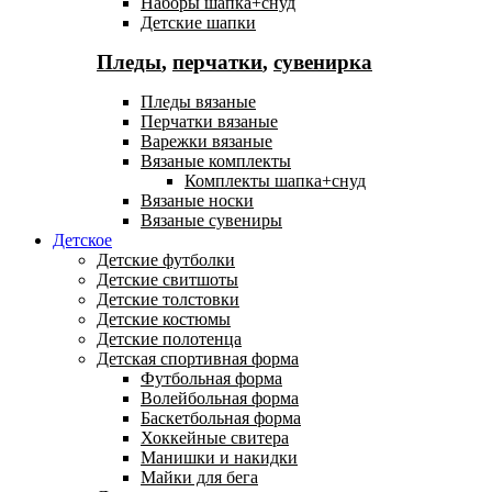
Наборы шапка+снуд
Детские шапки
Пледы
,
перчатки
,
сувенирка
Пледы вязаные
Перчатки вязаные
Варежки вязаные
Вязаные комплекты
Комплекты шапка+снуд
Вязаные носки
Вязаные сувениры
Детское
Детские футболки
Детские свитшоты
Детские толстовки
Детские костюмы
Детские полотенца
Детская спортивная форма
Футбольная форма
Волейбольная форма
Баскетбольная форма
Хоккейные свитера
Манишки и накидки
Майки для бега