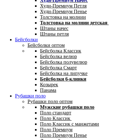
Худи-Премиум Начес
Худи-Премиум Петля
Худи-Премиум Пенье
Толстовка на молнии
Толстовка на молнии детская
Штаны начес
Штаны петля
Бейсболки
Бейсболки оптом
Бейсболка Классик
Бейсболка велюр
Бейсболка полувелюр
Бейсболка Смарт
Бейсболка на липучке
Бейсболки 6-клинки
Козырек
Панама
Рубашки поло
Рубашки поло оптом
Мужские рубашки поло
Поло стандарт
Поло Классик
Поло Классик с манжетами
Поло Премиум
Поло Премиум Пенье