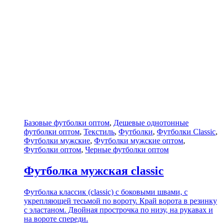
Базовые футболки оптом
,
Дешевые однотонные
футболки оптом
,
Текстиль
,
Футболки
,
Футболки Classic
,
Футболки мужские
,
Футболки мужские оптом
,
Футболки оптом
,
Черные футболки оптом
Футболка мужская classic
Футболка классик (classic) с боковыми швами, с
укрепляющей тесьмой по вороту. Край ворота в резинку
с эластаном. Двойная прострочка по низу, на рукавах и
на вороте спереди.