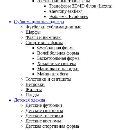
Эксклюзивные трансферы
Трансферы 3D/4D Флок (Lextra)
/shevrony-texflex/
Эмблемы Ecodomes
Сублимационная одежда
Футболки сублимационные
Шарфы
Флаги и вымпелы
Спортивная форма
Футбольная форма
Волейбольная форма
Баскетбольная форма
Хоккейные свитера
Манишки и накидки
Майки для бега
Толстовки и свитшоты
Ветровки
Жилеты
Пледы
Детская одежда
Детские футболки
Детские свитшоты
Детские толстовки
Детские костюмы
Детская спортивная форма