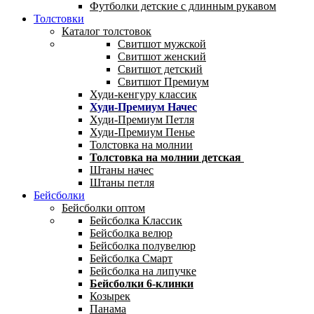
Футболки детские с длинным рукавом
Толстовки
Каталог толстовок
Свитшот мужской
Свитшот женский
Свитшот детский
Свитшот Премиум
Худи-кенгуру классик
Худи-Премиум Начес
Худи-Премиум Петля
Худи-Премиум Пенье
Толстовка на молнии
Толстовка на молнии детская
Штаны начес
Штаны петля
Бейсболки
Бейсболки оптом
Бейсболка Классик
Бейсболка велюр
Бейсболка полувелюр
Бейсболка Смарт
Бейсболка на липучке
Бейсболки 6-клинки
Козырек
Панама