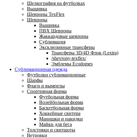
Шелкография на футболках
Вышивка
Шевроны TexFlex
Шевроны
Вышивка
ПВХ Шевроны
Жаккардовые шевроны
Сублимация
Эксклюзивные трансферы
Трансферы 3D/4D Флок (Lextra)
/shevrony-texflex/
Эмблемы Ecodomes
Сублимационная одежда
Футболки сублимационные
Шарфы
Флаги и вымпелы
Спортивная форма
Футбольная форма
Волейбольная форма
Баскетбольная форма
Хоккейные свитера
Манишки и накидки
Майки для бега
Толстовки и свитшоты
Ветровки