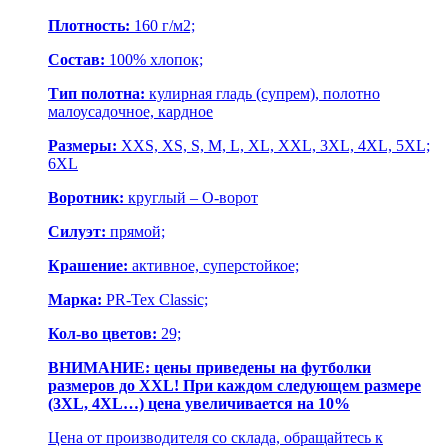
Плотность:
160 г/м2;
Состав:
100% хлопок;
Тип полотна:
кулирная гладь (супрем), полотно
малоусадочное, кардное
Размеры:
XXS, XS, S, M, L, XL, XXL, 3XL, 4XL, 5XL;
6XL
Воротник:
круглый – О-ворот
Силуэт:
прямой;
Крашение:
активное, суперстойкое;
Марка:
PR-Tex Classic;
Кол-во цветов:
29;
ВНИМАНИЕ: цены приведены на футболки
размеров до XXL! При каждом следующем размере
(3XL, 4XL…) цена увеличивается на 10%
Цена от производителя со склада, обращайтесь к