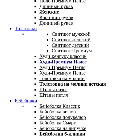
Поло Премиум Пенье
Длинный рукав
Женские
Короткий рукав
Длинный рукав
Толстовки
Свитшот мужской
Свитшот женский
Свитшот детский
Свитшот Премиум
Худи-кенгуру классик
Худи-Премиум Начес
Худи-Премиум Петля
Худи-Премиум Пенье
Толстовка на молнии
Толстовка на молнии детская
Штаны начес
Штаны петля
Бейсболки
Бейсболка Классик
Бейсболка велюр
Бейсболка полувелюр
Бейсболка Смарт
Бейсболка на липучке
Бейсболки 6-клинки