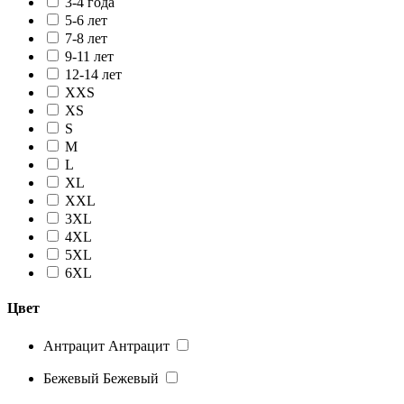
3-4 года
5-6 лет
7-8 лет
9-11 лет
12-14 лет
XXS
XS
S
M
L
XL
XXL
3XL
4XL
5XL
6XL
Цвет
Антрацит
Антрацит
Бежевый
Бежевый