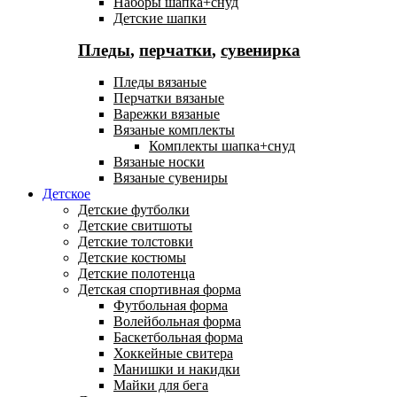
Наборы шапка+снуд
Детские шапки
Пледы
,
перчатки
,
сувенирка
Пледы вязаные
Перчатки вязаные
Варежки вязаные
Вязаные комплекты
Комплекты шапка+снуд
Вязаные носки
Вязаные сувениры
Детское
Детские футболки
Детские свитшоты
Детские толстовки
Детские костюмы
Детские полотенца
Детская спортивная форма
Футбольная форма
Волейбольная форма
Баскетбольная форма
Хоккейные свитера
Манишки и накидки
Майки для бега