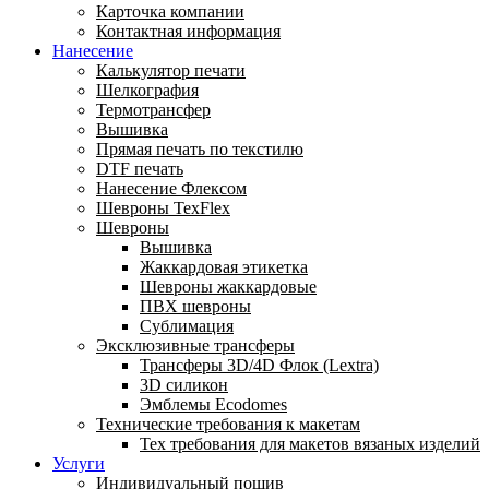
Карточка компании
Контактная информация
Нанесение
Калькулятор печати
Шелкография
Термотрансфер
Вышивка
Прямая печать по текстилю
DTF печать
Нанесение Флексом
Шевроны TexFlex
Шевроны
Вышивка
Жаккардовая этикетка
Шевроны жаккардовые
ПВХ шевроны
Сублимация
Эксклюзивные трансферы
Трансферы 3D/4D Флок (Lextra)
3D силикон
Эмблемы Ecodomes
Технические требования к макетам
Тех требования для макетов вязаных изделий
Услуги
Индивидуальный пошив