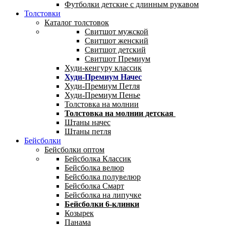
Футболки детские с длинным рукавом
Толстовки
Каталог толстовок
Свитшот мужской
Свитшот женский
Свитшот детский
Свитшот Премиум
Худи-кенгуру классик
Худи-Премиум Начес
Худи-Премиум Петля
Худи-Премиум Пенье
Толстовка на молнии
Толстовка на молнии детская
Штаны начес
Штаны петля
Бейсболки
Бейсболки оптом
Бейсболка Классик
Бейсболка велюр
Бейсболка полувелюр
Бейсболка Смарт
Бейсболка на липучке
Бейсболки 6-клинки
Козырек
Панама