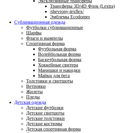
Эксклюзивные трансферы
Трансферы 3D/4D Флок (Lextra)
/shevrony-texflex/
Эмблемы Ecodomes
Сублимационная одежда
Футболки сублимационные
Шарфы
Флаги и вымпелы
Спортивная форма
Футбольная форма
Волейбольная форма
Баскетбольная форма
Хоккейные свитера
Манишки и накидки
Майки для бега
Толстовки и свитшоты
Ветровки
Жилеты
Пледы
Детская одежда
Детские футболки
Детские свитшоты
Детские толстовки
Детские костюмы
Детская спортивная форма