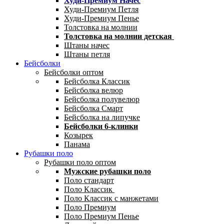
Худи-Премиум Начес
Худи-Премиум Петля
Худи-Премиум Пенье
Толстовка на молнии
Толстовка на молнии детская
Штаны начес
Штаны петля
Бейсболки
Бейсболки оптом
Бейсболка Классик
Бейсболка велюр
Бейсболка полувелюр
Бейсболка Смарт
Бейсболка на липучке
Бейсболки 6-клинки
Козырек
Панама
Рубашки поло
Рубашки поло оптом
Мужские рубашки поло
Поло стандарт
Поло Классик
Поло Классик с манжетами
Поло Премиум
Поло Премиум Пенье