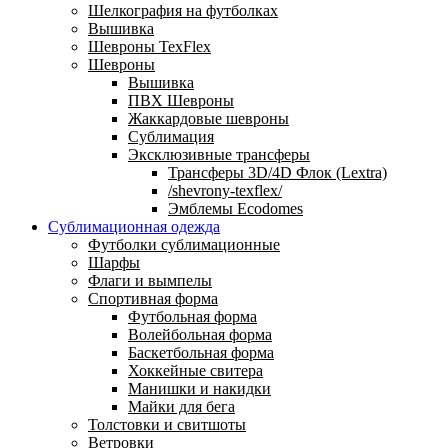
Шелкография на футболках
Вышивка
Шевроны TexFlex
Шевроны
Вышивка
ПВХ Шевроны
Жаккардовые шевроны
Сублимация
Эксклюзивные трансферы
Трансферы 3D/4D Флок (Lextra)
/shevrony-texflex/
Эмблемы Ecodomes
Сублимационная одежда
Футболки сублимационные
Шарфы
Флаги и вымпелы
Спортивная форма
Футбольная форма
Волейбольная форма
Баскетбольная форма
Хоккейные свитера
Манишки и накидки
Майки для бега
Толстовки и свитшоты
Ветровки