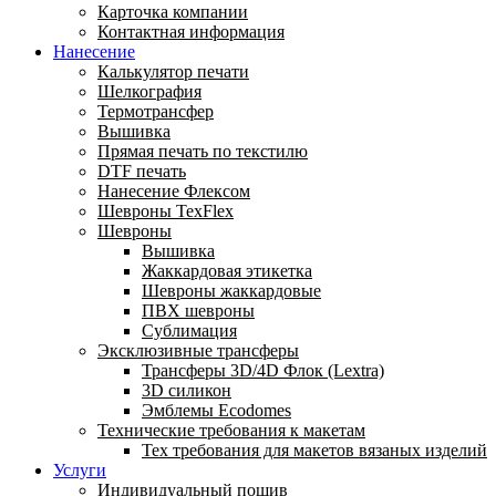
Карточка компании
Контактная информация
Нанесение
Калькулятор печати
Шелкография
Термотрансфер
Вышивка
Прямая печать по текстилю
DTF печать
Нанесение Флексом
Шевроны TexFlex
Шевроны
Вышивка
Жаккардовая этикетка
Шевроны жаккардовые
ПВХ шевроны
Сублимация
Эксклюзивные трансферы
Трансферы 3D/4D Флок (Lextra)
3D силикон
Эмблемы Ecodomes
Технические требования к макетам
Тех требования для макетов вязаных изделий
Услуги
Индивидуальный пошив