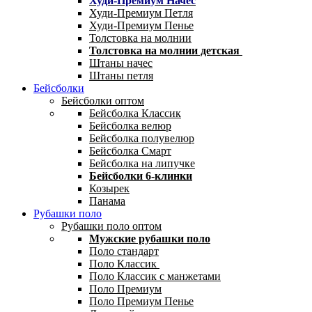
Худи-Премиум Начес
Худи-Премиум Петля
Худи-Премиум Пенье
Толстовка на молнии
Толстовка на молнии детская
Штаны начес
Штаны петля
Бейсболки
Бейсболки оптом
Бейсболка Классик
Бейсболка велюр
Бейсболка полувелюр
Бейсболка Смарт
Бейсболка на липучке
Бейсболки 6-клинки
Козырек
Панама
Рубашки поло
Рубашки поло оптом
Мужские рубашки поло
Поло стандарт
Поло Классик
Поло Классик с манжетами
Поло Премиум
Поло Премиум Пенье