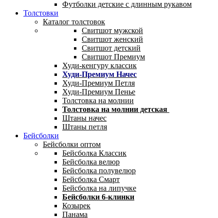
Футболки детские с длинным рукавом
Толстовки
Каталог толстовок
Свитшот мужской
Свитшот женский
Свитшот детский
Свитшот Премиум
Худи-кенгуру классик
Худи-Премиум Начес
Худи-Премиум Петля
Худи-Премиум Пенье
Толстовка на молнии
Толстовка на молнии детская
Штаны начес
Штаны петля
Бейсболки
Бейсболки оптом
Бейсболка Классик
Бейсболка велюр
Бейсболка полувелюр
Бейсболка Смарт
Бейсболка на липучке
Бейсболки 6-клинки
Козырек
Панама