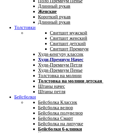
Поло Премиум Пенье
Длинный рукав
Женские
Короткий рукав
Длинный рукав
Толстовки
Свитшот мужской
Свитшот женский
Свитшот детский
Свитшот Премиум
Худи-кенгуру классик
Худи-Премиум Начес
Худи-Премиум Петля
Худи-Премиум Пенье
Толстовка на молнии
Толстовка на молнии детская
Штаны начес
Штаны петля
Бейсболки
Бейсболка Классик
Бейсболка велюр
Бейсболка полувелюр
Бейсболка Смарт
Бейсболка на липучке
Бейсболки 6-клинки