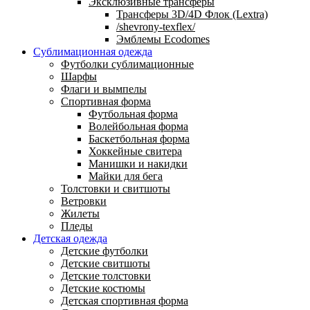
Эксклюзивные трансферы
Трансферы 3D/4D Флок (Lextra)
/shevrony-texflex/
Эмблемы Ecodomes
Сублимационная одежда
Футболки сублимационные
Шарфы
Флаги и вымпелы
Спортивная форма
Футбольная форма
Волейбольная форма
Баскетбольная форма
Хоккейные свитера
Манишки и накидки
Майки для бега
Толстовки и свитшоты
Ветровки
Жилеты
Пледы
Детская одежда
Детские футболки
Детские свитшоты
Детские толстовки
Детские костюмы
Детская спортивная форма