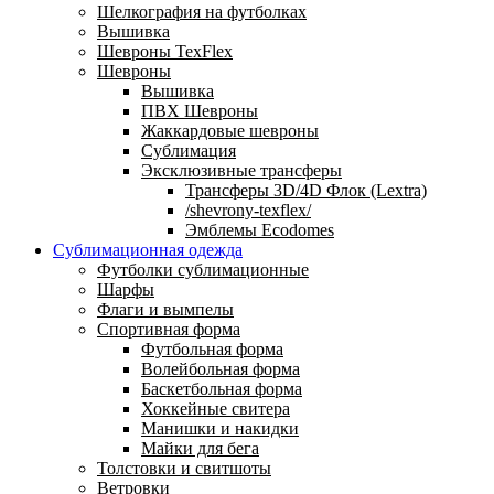
Шелкография на футболках
Вышивка
Шевроны TexFlex
Шевроны
Вышивка
ПВХ Шевроны
Жаккардовые шевроны
Сублимация
Эксклюзивные трансферы
Трансферы 3D/4D Флок (Lextra)
/shevrony-texflex/
Эмблемы Ecodomes
Сублимационная одежда
Футболки сублимационные
Шарфы
Флаги и вымпелы
Спортивная форма
Футбольная форма
Волейбольная форма
Баскетбольная форма
Хоккейные свитера
Манишки и накидки
Майки для бега
Толстовки и свитшоты
Ветровки