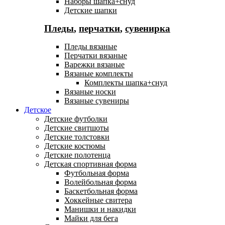
Наборы шапка+снуд
Детские шапки
Пледы
,
перчатки
,
сувенирка
Пледы вязаные
Перчатки вязаные
Варежки вязаные
Вязаные комплекты
Комплекты шапка+снуд
Вязаные носки
Вязаные сувениры
Детское
Детские футболки
Детские свитшоты
Детские толстовки
Детские костюмы
Детские полотенца
Детская спортивная форма
Футбольная форма
Волейбольная форма
Баскетбольная форма
Хоккейные свитера
Манишки и накидки
Майки для бега