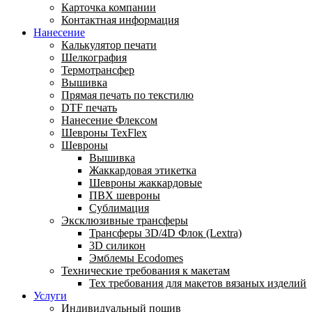
Карточка компании
Контактная информация
Нанесение
Калькулятор печати
Шелкография
Термотрансфер
Вышивка
Прямая печать по текстилю
DTF печать
Нанесение Флексом
Шевроны TexFlex
Шевроны
Вышивка
Жаккардовая этикетка
Шевроны жаккардовые
ПВХ шевроны
Сублимация
Эксклюзивные трансферы
Трансферы 3D/4D Флок (Lextra)
3D силикон
Эмблемы Ecodomes
Технические требования к макетам
Тех требования для макетов вязаных изделий
Услуги
Индивидуальный пошив