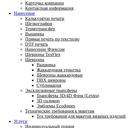
Карточка компании
Контактная информация
Нанесение
Калькулятор печати
Шелкография
Термотрансфер
Вышивка
Прямая печать по текстилю
DTF печать
Нанесение Флексом
Шевроны TexFlex
Шевроны
Вышивка
Жаккардовая этикетка
Шевроны жаккардовые
ПВХ шевроны
Сублимация
Эксклюзивные трансферы
Трансферы 3D/4D Флок (Lextra)
3D силикон
Эмблемы Ecodomes
Технические требования к макетам
Тех требования для макетов вязаных изделий
Услуги
Индивидуальный пошив