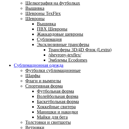
Шелкография на футболках
Вышивка
Шевроны TexFlex
Шевроны
Вышивка
ПВХ Шевроны
Жаккардовые шевроны
Сублимация
Эксклюзивные трансферы
Трансферы 3D/4D Флок (Lextra)
/shevrony-texflex/
Эмблемы Ecodomes
Сублимационная одежда
Футболки сублимационные
Шарфы
Флаги и вымпелы
Спортивная форма
Футбольная форма
Волейбольная форма
Баскетбольная форма
Хоккейные свитера
Манишки и накидки
Майки для бега
Толстовки и свитшоты
Ветровки