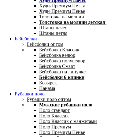
Худи-Премиум Начес
Худи-Премиум Петля
Худи-Премиум Пенье
Толстовка на молнии
Толстовка на молнии детская
Штаны начес
Штаны петля
Бейсболки
Бейсболки оптом
Бейсболка Классик
Бейсболка велюр
Бейсболка полувелюр
Бейсболка Смарт
Бейсболка на липучке
Бейсболки 6-клинки
Козырек
Панама
Рубашки поло
Рубашки поло оптом
Мужские рубашки поло
Поло стандарт
Поло Классик
Поло Классик с манжетами
Поло Премиум
Поло Премиум Пенье