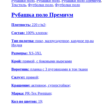
Рубашки поло
,
Рубашки поло
,
Рубашки поло Премиум
,
Текстиль
,
Футболки поло
,
Футболки поло
Рубашка поло Премиум
Плотность:
220 г/м2;
Состав:
100% хлопок;
Тип полотна:
пике, малоусадочное, кардное пр-ва
Индия
Размеры:
XS-3XL
Крой:
прямой, с боковыми вырезами
Воротник:
планка с 3 пуговицами в тон ткани
Силуэт:
прямой;
Крашение:
активное, суперстойкое;
Марка:
PR-Tex Premium;
Кол-во цветов:
19;