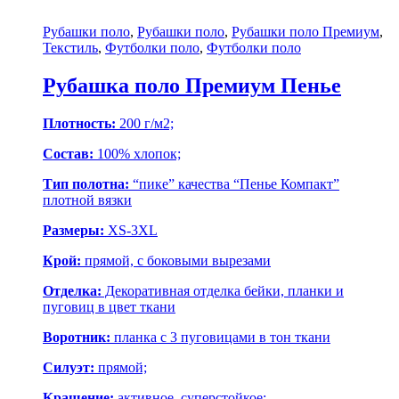
Рубашки поло
,
Рубашки поло
,
Рубашки поло Премиум
,
Текстиль
,
Футболки поло
,
Футболки поло
Рубашка поло Премиум Пенье
Плотность:
200 г/м2;
Состав:
100% хлопок;
Тип полотна:
“пике” качества “Пенье Компакт”
плотной вязки
Размеры:
XS-3XL
Крой:
прямой, с боковыми вырезами
Отделка:
Декоративная отделка бейки, планки и
пуговиц в цвет ткани
Воротник:
планка с 3 пуговицами в тон ткани
Силуэт:
прямой;
Крашение:
активное, суперстойкое;