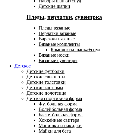
Наборы шапка+снуд
Детские шапки
Пледы
,
перчатки
,
сувенирка
Пледы вязаные
Перчатки вязаные
Варежки вязаные
Вязаные комплекты
Комплекты шапка+снуд
Вязаные носки
Вязаные сувениры
Детское
Детские футболки
Детские свитшоты
Детские толстовки
Детские костюмы
Детские полотенца
Детская спортивная форма
Футбольная форма
Волейбольная форма
Баскетбольная форма
Хоккейные свитера
Манишки и накидки
Майки для бега