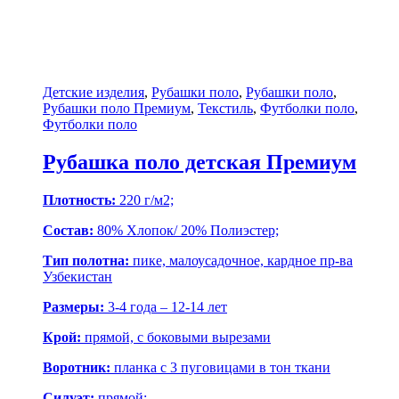
Детские изделия
,
Рубашки поло
,
Рубашки поло
,
Рубашки поло Премиум
,
Текстиль
,
Футболки поло
,
Футболки поло
Рубашка поло детская Премиум
Плотность:
220 г/м2;
Состав:
80% Хлопок/ 20% Полиэстер;
Тип полотна:
пике, малоусадочное, кардное пр-ва
Узбекистан
Размеры:
3-4 года – 12-14 лет
Крой:
прямой, с боковыми вырезами
Воротник:
планка с 3 пуговицами в тон ткани
Силуэт:
прямой;