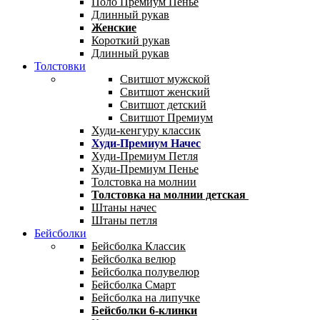
Поло Премиум Пенье
Длинный рукав
Женские
Короткий рукав
Длинный рукав
Толстовки
Свитшот мужской
Свитшот женский
Свитшот детский
Свитшот Премиум
Худи-кенгуру классик
Худи-Премиум Начес
Худи-Премиум Петля
Худи-Премиум Пенье
Толстовка на молнии
Толстовка на молнии детская
Штаны начес
Штаны петля
Бейсболки
Бейсболка Классик
Бейсболка велюр
Бейсболка полувелюр
Бейсболка Смарт
Бейсболка на липучке
Бейсболки 6-клинки