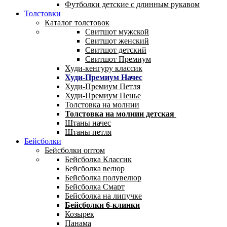
Футболки детские с длинным рукавом
Толстовки
Каталог толстовок
Свитшот мужской
Свитшот женский
Свитшот детский
Свитшот Премиум
Худи-кенгуру классик
Худи-Премиум Начес
Худи-Премиум Петля
Худи-Премиум Пенье
Толстовка на молнии
Толстовка на молнии детская
Штаны начес
Штаны петля
Бейсболки
Бейсболки оптом
Бейсболка Классик
Бейсболка велюр
Бейсболка полувелюр
Бейсболка Смарт
Бейсболка на липучке
Бейсболки 6-клинки
Козырек
Панама