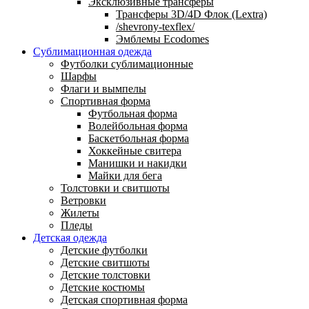
Эксклюзивные трансферы
Трансферы 3D/4D Флок (Lextra)
/shevrony-texflex/
Эмблемы Ecodomes
Сублимационная одежда
Футболки сублимационные
Шарфы
Флаги и вымпелы
Спортивная форма
Футбольная форма
Волейбольная форма
Баскетбольная форма
Хоккейные свитера
Манишки и накидки
Майки для бега
Толстовки и свитшоты
Ветровки
Жилеты
Пледы
Детская одежда
Детские футболки
Детские свитшоты
Детские толстовки
Детские костюмы
Детская спортивная форма