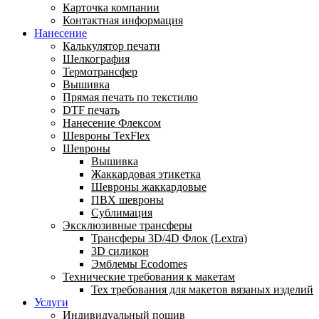
Карточка компании
Контактная информация
Нанесение
Калькулятор печати
Шелкография
Термотрансфер
Вышивка
Прямая печать по текстилю
DTF печать
Нанесение Флексом
Шевроны TexFlex
Шевроны
Вышивка
Жаккардовая этикетка
Шевроны жаккардовые
ПВХ шевроны
Сублимация
Эксклюзивные трансферы
Трансферы 3D/4D Флок (Lextra)
3D силикон
Эмблемы Ecodomes
Технические требования к макетам
Тех требования для макетов вязаных изделий
Услуги
Индивидуальный пошив