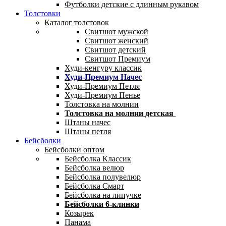
Футболки детские с длинным рукавом
Толстовки
Каталог толстовок
Свитшот мужской
Свитшот женский
Свитшот детский
Свитшот Премиум
Худи-кенгуру классик
Худи-Премиум Начес
Худи-Премиум Петля
Худи-Премиум Пенье
Толстовка на молнии
Толстовка на молнии детская
Штаны начес
Штаны петля
Бейсболки
Бейсболки оптом
Бейсболка Классик
Бейсболка велюр
Бейсболка полувелюр
Бейсболка Смарт
Бейсболка на липучке
Бейсболки 6-клинки
Козырек
Панама