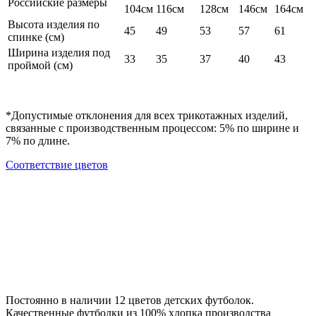
Российские размеры
104см
116см
128см
146см
164см
Высота изделия по
45
49
53
57
61
спинке (см)
Ширина изделия под
33
35
37
40
43
проймой (см)
*Допустимые отклонения для всех трикотажных изделий,
связанные с производственным процессом: 5% по ширине и
7% по длине.
Cоответствие цветов
Постоянно в наличии 12 цветов детских футболок.
Качественные футболки из 100% хлопка производства