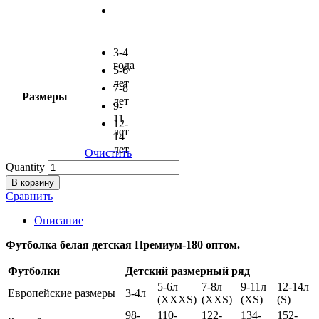
3-4
года
5-6
лет
7-8
Размеры
лет
9-
11
12-
лет
14
лет
Очистить
Quantity
В корзину
Сравнить
Описание
Футболка белая детская Премиум-180 оптом.
Футболки
Детский размерный ряд
5-6л
7-8л
9-11л
12-14л
Европейские размеры
3-4л
(XXXS)
(XXS)
(XS)
(S)
98-
110-
122-
134-
152-