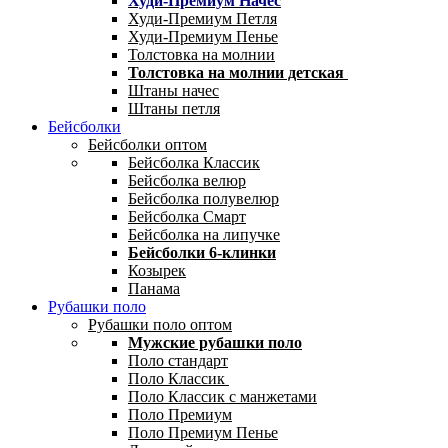
Худи-Премиум Начес
Худи-Премиум Петля
Худи-Премиум Пенье
Толстовка на молнии
Толстовка на молнии детская
Штаны начес
Штаны петля
Бейсболки
Бейсболки оптом
Бейсболка Классик
Бейсболка велюр
Бейсболка полувелюр
Бейсболка Смарт
Бейсболка на липучке
Бейсболки 6-клинки
Козырек
Панама
Рубашки поло
Рубашки поло оптом
Мужские рубашки поло
Поло стандарт
Поло Классик
Поло Классик с манжетами
Поло Премиум
Поло Премиум Пенье