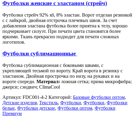
Футболки женские с эластаном (стрейч)
Футболки стрейч 92% хб, 8% эластан. Ворот отделан резинкой
с с лайкрой, двойная отстрочка плечевых швов. За счет
добавления эластана футболка более приятна к телу, хорошо
подчеркивает силуэт. При печати цвета становятся более
яркими. Ткань прекрасно подходит для печати сложных
логотипов.
Футболки сублимационные
Футболка сублимационная с боковыми швами, с
укрепляющей тесьмой по вороту. Край ворота в резинку с
эластаном. Двойная прострочка по низу, на рукавах и на
вороте спереди.
Материал:
ложная сетка; прима микрофибра;
джерси; сэндвич; ClimaCool
Артикул:
FDC001-4-2
Категорий:
Базовые футболки оптом
,
Детские изделия
,
Текстиль
,
Футболки
,
Футболки
,
Футболки
белые
,
Футболки детские
,
Футболки оптом
,
Футболки
Премиум