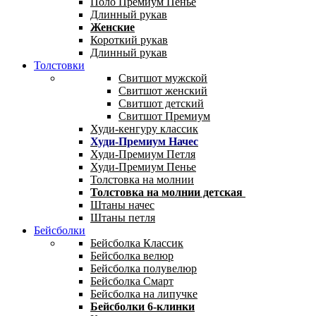
Поло Премиум Пенье
Длинный рукав
Женские
Короткий рукав
Длинный рукав
Толстовки
Свитшот мужской
Свитшот женский
Свитшот детский
Свитшот Премиум
Худи-кенгуру классик
Худи-Премиум Начес
Худи-Премиум Петля
Худи-Премиум Пенье
Толстовка на молнии
Толстовка на молнии детская
Штаны начес
Штаны петля
Бейсболки
Бейсболка Классик
Бейсболка велюр
Бейсболка полувелюр
Бейсболка Смарт
Бейсболка на липучке
Бейсболки 6-клинки