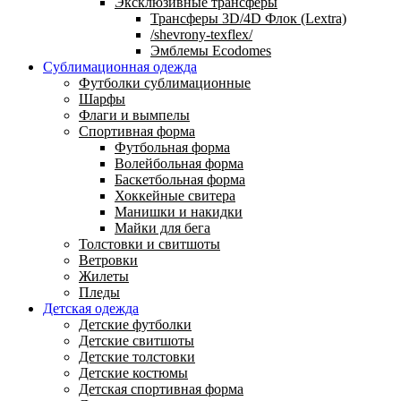
Эксклюзивные трансферы
Трансферы 3D/4D Флок (Lextra)
/shevrony-texflex/
Эмблемы Ecodomes
Сублимационная одежда
Футболки сублимационные
Шарфы
Флаги и вымпелы
Спортивная форма
Футбольная форма
Волейбольная форма
Баскетбольная форма
Хоккейные свитера
Манишки и накидки
Майки для бега
Толстовки и свитшоты
Ветровки
Жилеты
Пледы
Детская одежда
Детские футболки
Детские свитшоты
Детские толстовки
Детские костюмы
Детская спортивная форма