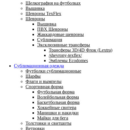
Шелкография на футболках
Вышивка
Шевроны TexFlex
Шевроны
Вышивка
ПВХ Шевроны
Жаккардовые шевроны
Сублимация
Эксклюзивные трансферы
Трансферы 3D/4D Флок (Lextra)
/shevrony-texflex/
Эмблемы Ecodomes
Сублимационная одежда
Футболки сублимационные
Шарфы
Флаги и вымпелы
Спортивная форма
Футбольная форма
Волейбольная форма
Баскетбольная форма
Хоккейные свитера
Манишки и накидки
Майки для бега
Толстовки и свитшоты
Ветровки