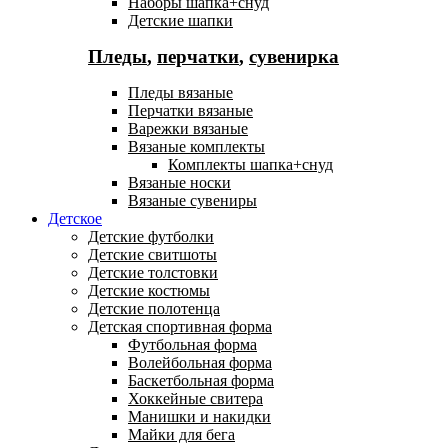
Наборы шапка+снуд
Детские шапки
Пледы
,
перчатки
,
сувенирка
Пледы вязаные
Перчатки вязаные
Варежки вязаные
Вязаные комплекты
Комплекты шапка+снуд
Вязаные носки
Вязаные сувениры
Детское
Детские футболки
Детские свитшоты
Детские толстовки
Детские костюмы
Детские полотенца
Детская спортивная форма
Футбольная форма
Волейбольная форма
Баскетбольная форма
Хоккейные свитера
Манишки и накидки
Майки для бега