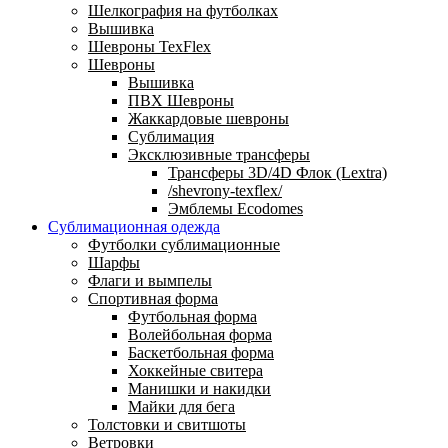
Шелкография на футболках
Вышивка
Шевроны TexFlex
Шевроны
Вышивка
ПВХ Шевроны
Жаккардовые шевроны
Сублимация
Эксклюзивные трансферы
Трансферы 3D/4D Флок (Lextra)
/shevrony-texflex/
Эмблемы Ecodomes
Сублимационная одежда
Футболки сублимационные
Шарфы
Флаги и вымпелы
Спортивная форма
Футбольная форма
Волейбольная форма
Баскетбольная форма
Хоккейные свитера
Манишки и накидки
Майки для бега
Толстовки и свитшоты
Ветровки