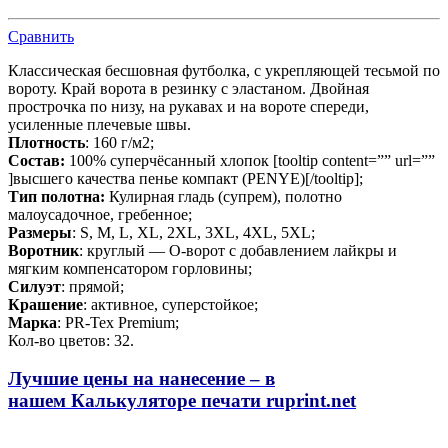
Сравнить
Классическая бесшовная футболка, с укрепляющей тесьмой по
вороту. Край ворота в резинку с эластаном. Двойная
прострочка по низу, на рукавах и на вороте спереди,
усиленные плечевые швы.
Плотность
: 160 г/м2;
Состав:
100% суперчёсанный хлопок [tooltip content=”” url=””
]высшего качества
пенье компакт (PENYE)
[/tooltip];
Тип полотна:
Кулирная гладь (супрем), полотно
малоусадочное, гребенное;
Размеры
: S, M, L, XL, 2XL, 3XL, 4XL, 5XL;
Воротник
: круглый — О-ворот
с добавлением лайкры и
мягким компенсатором горловины;
Силуэт
: прямой;
Крашение
: активное,
суперстойкое
;
Марка
: PR-Tex
Premium
;
Кол-во цветов: 32.
Лучшие цены на нанесение – в
нашем
Калькуляторе печати
ruprint.net