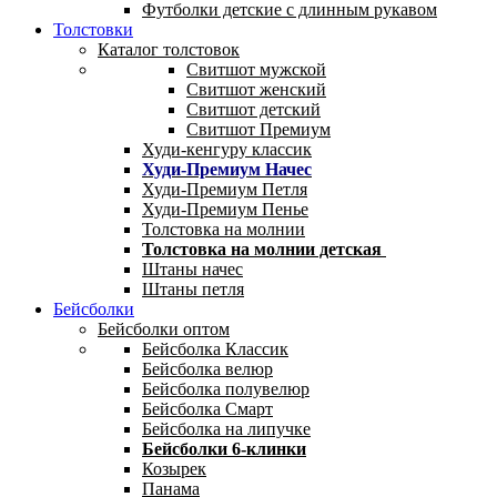
Футболки детские с длинным рукавом
Толстовки
Каталог толстовок
Свитшот мужской
Свитшот женский
Свитшот детский
Свитшот Премиум
Худи-кенгуру классик
Худи-Премиум Начес
Худи-Премиум Петля
Худи-Премиум Пенье
Толстовка на молнии
Толстовка на молнии детская
Штаны начес
Штаны петля
Бейсболки
Бейсболки оптом
Бейсболка Классик
Бейсболка велюр
Бейсболка полувелюр
Бейсболка Смарт
Бейсболка на липучке
Бейсболки 6-клинки
Козырек
Панама