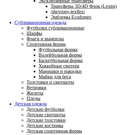
Эксклюзивные трансферы
Трансферы 3D/4D Флок (Lextra)
/shevrony-texflex/
Эмблемы Ecodomes
Сублимационная одежда
Футболки сублимационные
Шарфы
Флаги и вымпелы
Спортивная форма
Футбольная форма
Волейбольная форма
Баскетбольная форма
Хоккейные свитера
Манишки и накидки
Майки для бега
Толстовки и свитшоты
Ветровки
Жилеты
Пледы
Детская одежда
Детские футболки
Детские свитшоты
Детские толстовки
Детские костюмы
Детская спортивная форма