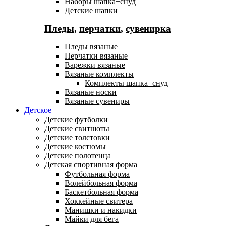
Наборы шапка+снуд
Детские шапки
Пледы
,
перчатки
,
сувенирка
Пледы вязаные
Перчатки вязаные
Варежки вязаные
Вязаные комплекты
Комплекты шапка+снуд
Вязаные носки
Вязаные сувениры
Детское
Детские футболки
Детские свитшоты
Детские толстовки
Детские костюмы
Детские полотенца
Детская спортивная форма
Футбольная форма
Волейбольная форма
Баскетбольная форма
Хоккейные свитера
Манишки и накидки
Майки для бега