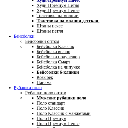
Худи-Премиум Начес
Худи-Премиум Петля
Худи-Премиум Пенье
Толстовка на молнии
Толстовка на молнии детская
Штаны начес
Штаны петля
Бейсболки
Бейсболки оптом
Бейсболка Классик
Бейсболка велюр
Бейсболка полувелюр
Бейсболка Смарт
Бейсболка на липучке
Бейсболки 6-клинки
Козырек
Панама
Рубашки поло
Рубашки поло оптом
Мужские рубашки поло
Поло стандарт
Поло Классик
Поло Классик с манжетами
Поло Премиум
Поло Премиум Пенье