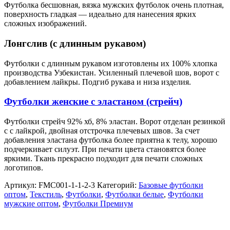
Футболка бесшовная, вязка мужских футболок очень плотная,
поверхность гладкая — идеально для нанесения ярких
сложных изображений.
Лонгслив (с длинным рукавом)
Футболки с длинным рукавом изготовлены их 100% хлопка
производства Узбекистан. Усиленный плечевой шов, ворот с
добавлением лайкры. Подгиб рукава и низа изделия.
Футболки женские с эластаном (стрейч)
Футболки стрейч 92% хб, 8% эластан. Ворот отделан резинкой
с с лайкрой, двойная отстрочка плечевых швов. За счет
добавления эластана футболка более приятна к телу, хорошо
подчеркивает силуэт. При печати цвета становятся более
яркими. Ткань прекрасно подходит для печати сложных
логотипов.
Артикул:
FMC001-1-1-2-3
Категорий:
Базовые футболки
оптом
,
Текстиль
,
Футболки
,
Футболки белые
,
Футболки
мужские оптом
,
Футболки Премиум