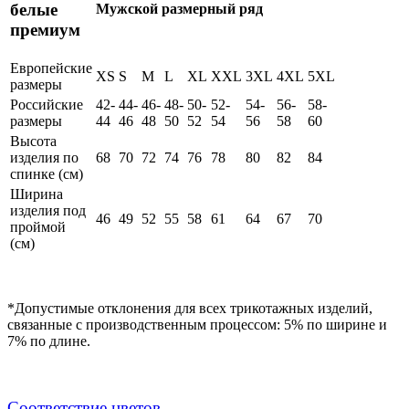
белые
Мужской размерный ряд
премиум
Европейские
XS
S
M
L
XL
XXL
3XL
4XL
5XL
размеры
Российские
42-
44-
46-
48-
50-
52-
54-
56-
58-
размеры
44
46
48
50
52
54
56
58
60
Высота
изделия по
68
70
72
74
76
78
80
82
84
спинке (см)
Ширина
изделия под
46
49
52
55
58
61
64
67
70
проймой
(см)
*Допустимые отклонения для всех трикотажных изделий,
связанные с производственным процессом: 5% по ширине и
7% по длине.
Cоответствие цветов