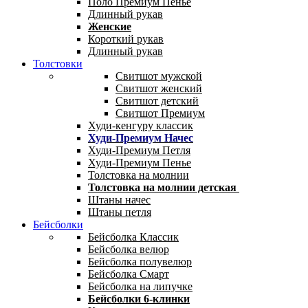
Поло Премиум Пенье
Длинный рукав
Женские
Короткий рукав
Длинный рукав
Толстовки
Свитшот мужской
Свитшот женский
Свитшот детский
Свитшот Премиум
Худи-кенгуру классик
Худи-Премиум Начес
Худи-Премиум Петля
Худи-Премиум Пенье
Толстовка на молнии
Толстовка на молнии детская
Штаны начес
Штаны петля
Бейсболки
Бейсболка Классик
Бейсболка велюр
Бейсболка полувелюр
Бейсболка Смарт
Бейсболка на липучке
Бейсболки 6-клинки