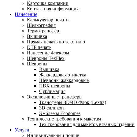
Карточка компании
Контактная информация
Нанесение
Калькулятор печати
Шелкография
Термотрансфер
Вышивка
Прямая печать по текстилю
DTF печать
Нанесение Флексом
Шевроны TexFlex
Шевроны
Вышивка
Жаккардовая этикетка
Шевроны жаккардовые
ПВХ шевроны
Сублимация
Эксклюзивные трансферы
Трансферы 3D/4D Флок (Lextra)
3D силикон
Эмблемы Ecodomes
Технические требования к макетам
Тех требования для макетов вязаных изделий
Услуги
Индивидуальный пошив