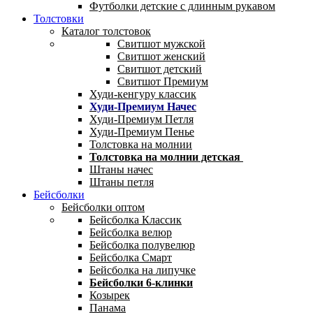
Футболки детские с длинным рукавом
Толстовки
Каталог толстовок
Свитшот мужской
Свитшот женский
Свитшот детский
Свитшот Премиум
Худи-кенгуру классик
Худи-Премиум Начес
Худи-Премиум Петля
Худи-Премиум Пенье
Толстовка на молнии
Толстовка на молнии детская
Штаны начес
Штаны петля
Бейсболки
Бейсболки оптом
Бейсболка Классик
Бейсболка велюр
Бейсболка полувелюр
Бейсболка Смарт
Бейсболка на липучке
Бейсболки 6-клинки
Козырек
Панама