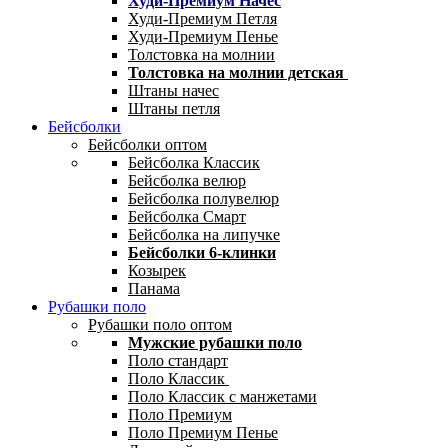
Худи-Премиум Начес
Худи-Премиум Петля
Худи-Премиум Пенье
Толстовка на молнии
Толстовка на молнии детская
Штаны начес
Штаны петля
Бейсболки
Бейсболки оптом
Бейсболка Классик
Бейсболка велюр
Бейсболка полувелюр
Бейсболка Смарт
Бейсболка на липучке
Бейсболки 6-клинки
Козырек
Панама
Рубашки поло
Рубашки поло оптом
Мужские рубашки поло
Поло стандарт
Поло Классик
Поло Классик с манжетами
Поло Премиум
Поло Премиум Пенье