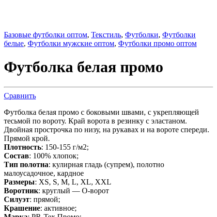
Базовые футболки оптом
,
Текстиль
,
Футболки
,
Футболки
белые
,
Футболки мужские оптом
,
Футболки промо оптом
Футболка белая промо
Сравнить
Футболка белая промо с боковыми швами, с укрепляющей
тесьмой по вороту. Край ворота в резинку с эластаном.
Двойная прострочка по низу, на рукавах и на вороте спереди.
Прямой крой.
Плотность
: 150-155 г/м2;
Состав
: 100% хлопок;
Тип полотна
: кулирная гладь (супрем), полотно
малоусадочное, кардное
Размеры
: XS, S, M, L, XL, XXL
Воротник
: круглый — О-ворот
Силуэт
: прямой;
Крашение
: активное;
Марка
: PR-Tex Промо;