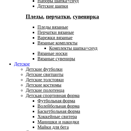
Наборы шапка+снуд
Детские шапки
Пледы
,
перчатки
,
сувенирка
Пледы вязаные
Перчатки вязаные
Варежки вязаные
Вязаные комплекты
Комплекты шапка+снуд
Вязаные носки
Вязаные сувениры
Детское
Детские футболки
Детские свитшоты
Детские толстовки
Детские костюмы
Детские полотенца
Детская спортивная форма
Футбольная форма
Волейбольная форма
Баскетбольная форма
Хоккейные свитера
Манишки и накидки
Майки для бега