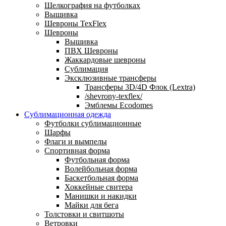
Шелкография на футболках
Вышивка
Шевроны TexFlex
Шевроны
Вышивка
ПВХ Шевроны
Жаккардовые шевроны
Сублимация
Эксклюзивные трансферы
Трансферы 3D/4D Флок (Lextra)
/shevrony-texflex/
Эмблемы Ecodomes
Сублимационная одежда
Футболки сублимационные
Шарфы
Флаги и вымпелы
Спортивная форма
Футбольная форма
Волейбольная форма
Баскетбольная форма
Хоккейные свитера
Манишки и накидки
Майки для бега
Толстовки и свитшоты
Ветровки