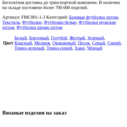
Бесплатная доставка до транспортной компании. В наличии
на складе постоянно более 700 000 изделий.
Артикул:
FMC001-1-3
Категорий:
Базовые футболки оптом
,
Текстиль
,
Футболки
,
Футболки белые
,
Футболки мужские
оптом
,
Футболки промо оптом
Белый
,
Бордовый
,
Голубой
,
Желтый
,
Зеленый
,
Цвет
Красный
,
Меланж
,
Оранжевый
,
Песок
,
Серый
,
Синий
,
Темно-зеленый
,
Темно-синий
,
Хаки
,
Чёрный
Вязаные изделия на заказ