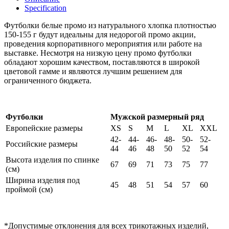
Specification
Футболки белые промо из натурального хлопка плотностью
150-155 г будут идеальны для недорогой промо акции,
проведения корпоративного мероприятия или работе на
выставке. Несмотря на низкую цену промо футболки
обладают хорошим качеством, поставляются в широкой
цветовой гамме и являются лучшим решением для
ограниченного бюджета.
Футболки
Мужской размерный ряд
Европейские размеры
XS
S
M
L
XL
XXL
42-
44-
46-
48-
50-
52-
Российские размеры
44
46
48
50
52
54
Высота изделия по спинке
67
69
71
73
75
77
(см)
Ширина изделия под
45
48
51
54
57
60
проймой (см)
*Допустимые отклонения для всех трикотажных изделий,