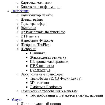
Карточка компании
Контактная информация
Нанесение
Калькулятор печати
Шелкография
Термотрансфер
Вышивка
Прямая печать по текстилю
DTF печать
Нанесение Флексом
Шевроны TexFlex
Шевроны
Вышивка
Жаккардовая этикетка
Шевроны жаккардовые
ПВХ шевроны
Сублимация
Эксклюзивные трансферы
Трансферы 3D/4D Флок (Lextra)
3D силикон
Эмблемы Ecodomes
Технические требования к макетам
Тех требования для макетов вязаных изделий
Услуги
Индивидуальный пошив