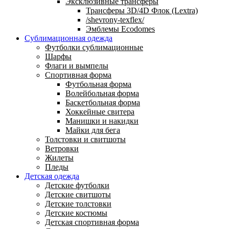
Эксклюзивные трансферы
Трансферы 3D/4D Флок (Lextra)
/shevrony-texflex/
Эмблемы Ecodomes
Сублимационная одежда
Футболки сублимационные
Шарфы
Флаги и вымпелы
Спортивная форма
Футбольная форма
Волейбольная форма
Баскетбольная форма
Хоккейные свитера
Манишки и накидки
Майки для бега
Толстовки и свитшоты
Ветровки
Жилеты
Пледы
Детская одежда
Детские футболки
Детские свитшоты
Детские толстовки
Детские костюмы
Детская спортивная форма