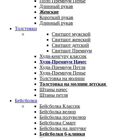
Поло Премиум Пенье
Длинный рукав
Женские
Короткий рукав
Длинный рукав
Толстовки
Свитшот мужской
Свитшот женский
Свитшот детский
Свитшот Премиум
Худи-кенгуру классик
Худи-Премиум Начес
Худи-Премиум Петля
Худи-Премиум Пенье
Толстовка на молнии
Толстовка на молнии детская
Штаны начес
Штаны петля
Бейсболки
Бейсболка Классик
Бейсболка велюр
Бейсболка полувелюр
Бейсболка Смарт
Бейсболка на липучке
Бейсболки 6-клинки