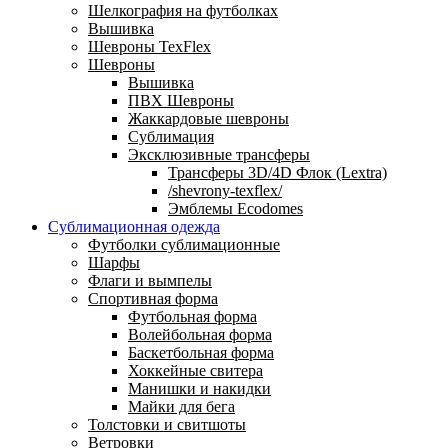
Шелкография на футболках
Вышивка
Шевроны TexFlex
Шевроны
Вышивка
ПВХ Шевроны
Жаккардовые шевроны
Сублимация
Эксклюзивные трансферы
Трансферы 3D/4D Флок (Lextra)
/shevrony-texflex/
Эмблемы Ecodomes
Сублимационная одежда
Футболки сублимационные
Шарфы
Флаги и вымпелы
Спортивная форма
Футбольная форма
Волейбольная форма
Баскетбольная форма
Хоккейные свитера
Манишки и накидки
Майки для бега
Толстовки и свитшоты
Ветровки