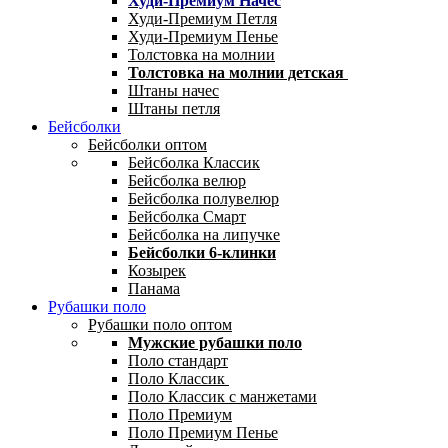
Худи-Премиум Начес
Худи-Премиум Петля
Худи-Премиум Пенье
Толстовка на молнии
Толстовка на молнии детская
Штаны начес
Штаны петля
Бейсболки
Бейсболки оптом
Бейсболка Классик
Бейсболка велюр
Бейсболка полувелюр
Бейсболка Смарт
Бейсболка на липучке
Бейсболки 6-клинки
Козырек
Панама
Рубашки поло
Рубашки поло оптом
Мужские рубашки поло
Поло стандарт
Поло Классик
Поло Классик с манжетами
Поло Премиум
Поло Премиум Пенье