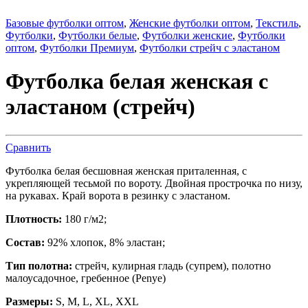
Базовые футболки оптом
,
Женские футболки оптом
,
Текстиль
,
Футболки
,
Футболки белые
,
Футболки женские
,
Футболки
оптом
,
Футболки Премиум
,
Футболки стрейч с эластаном
Футболка белая женская с
эластаном (стрейч)
Сравнить
Футболка белая бесшовная женская приталенная, с
укрепляющей тесьмой по вороту. Двойная прострочка по низу,
на рукавах. Край ворота в резинку с эластаном.
Плотность:
180 г/м2;
Состав:
92% хлопок, 8% эластан;
Тип полотна:
стрейч, кулирная гладь (супрем), полотно
малоусадочное, гребенное (Penye)
Размеры:
S, M, L, XL, XXL