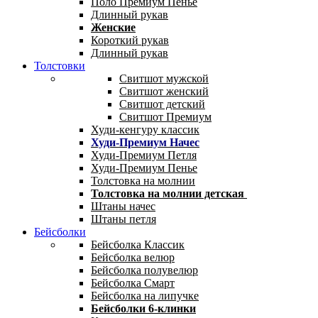
Поло Премиум Пенье
Длинный рукав
Женские
Короткий рукав
Длинный рукав
Толстовки
Свитшот мужской
Свитшот женский
Свитшот детский
Свитшот Премиум
Худи-кенгуру классик
Худи-Премиум Начес
Худи-Премиум Петля
Худи-Премиум Пенье
Толстовка на молнии
Толстовка на молнии детская
Штаны начес
Штаны петля
Бейсболки
Бейсболка Классик
Бейсболка велюр
Бейсболка полувелюр
Бейсболка Смарт
Бейсболка на липучке
Бейсболки 6-клинки