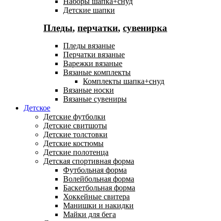
Наборы шапка+снуд
Детские шапки
Пледы
,
перчатки
,
сувенирка
Пледы вязаные
Перчатки вязаные
Варежки вязаные
Вязаные комплекты
Комплекты шапка+снуд
Вязаные носки
Вязаные сувениры
Детское
Детские футболки
Детские свитшоты
Детские толстовки
Детские костюмы
Детские полотенца
Детская спортивная форма
Футбольная форма
Волейбольная форма
Баскетбольная форма
Хоккейные свитера
Манишки и накидки
Майки для бега