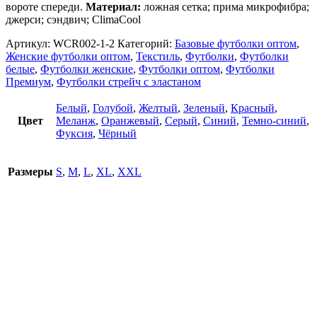
вороте спереди.
Материал:
ложная сетка; прима микрофибра;
джерси; сэндвич; ClimaCool
Артикул:
WCR002-1-2
Категорий:
Базовые футболки оптом
,
Женские футболки оптом
,
Текстиль
,
Футболки
,
Футболки
белые
,
Футболки женские
,
Футболки оптом
,
Футболки
Премиум
,
Футболки стрейч с эластаном
Белый
,
Голубой
,
Желтый
,
Зеленый
,
Красный
,
Цвет
Меланж
,
Оранжевый
,
Серый
,
Синий
,
Темно-синий
,
Фуксия
,
Чёрный
Размеры
S
,
M
,
L
,
XL
,
XXL