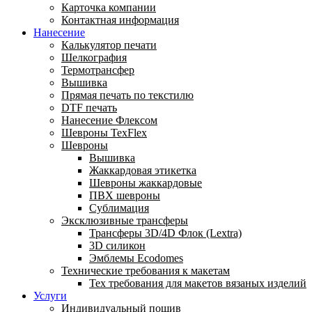
Карточка компании
Контактная информация
Нанесение
Калькулятор печати
Шелкография
Термотрансфер
Вышивка
Прямая печать по текстилю
DTF печать
Нанесение Флексом
Шевроны TexFlex
Шевроны
Вышивка
Жаккардовая этикетка
Шевроны жаккардовые
ПВХ шевроны
Сублимация
Эксклюзивные трансферы
Трансферы 3D/4D Флок (Lextra)
3D силикон
Эмблемы Ecodomes
Технические требования к макетам
Тех требования для макетов вязаных изделий
Услуги
Индивидуальный пошив