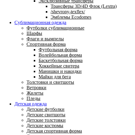
Эксклюзивные трансферы
Трансферы 3D/4D Флок (Lextra)
/shevrony-texflex/
Эмблемы Ecodomes
Сублимационная одежда
Футболки сублимационные
Шарфы
Флаги и вымпелы
Спортивная форма
Футбольная форма
Волейбольная форма
Баскетбольная форма
Хоккейные свитера
Манишки и накидки
Майки для бега
Толстовки и свитшоты
Ветровки
Жилеты
Пледы
Детская одежда
Детские футболки
Детские свитшоты
Детские толстовки
Детские костюмы
Детская спортивная форма