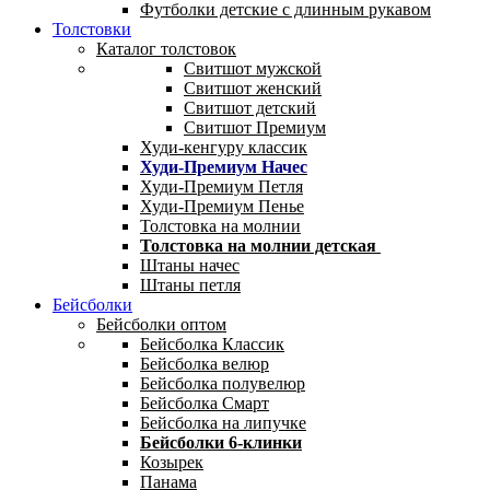
Футболки детские с длинным рукавом
Толстовки
Каталог толстовок
Свитшот мужской
Свитшот женский
Свитшот детский
Свитшот Премиум
Худи-кенгуру классик
Худи-Премиум Начес
Худи-Премиум Петля
Худи-Премиум Пенье
Толстовка на молнии
Толстовка на молнии детская
Штаны начес
Штаны петля
Бейсболки
Бейсболки оптом
Бейсболка Классик
Бейсболка велюр
Бейсболка полувелюр
Бейсболка Смарт
Бейсболка на липучке
Бейсболки 6-клинки
Козырек
Панама