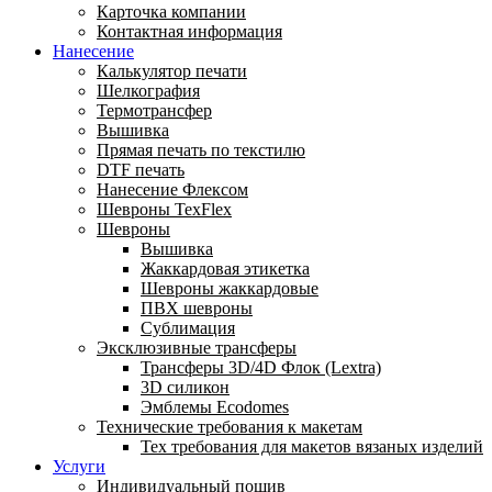
Карточка компании
Контактная информация
Нанесение
Калькулятор печати
Шелкография
Термотрансфер
Вышивка
Прямая печать по текстилю
DTF печать
Нанесение Флексом
Шевроны TexFlex
Шевроны
Вышивка
Жаккардовая этикетка
Шевроны жаккардовые
ПВХ шевроны
Сублимация
Эксклюзивные трансферы
Трансферы 3D/4D Флок (Lextra)
3D силикон
Эмблемы Ecodomes
Технические требования к макетам
Тех требования для макетов вязаных изделий
Услуги
Индивидуальный пошив