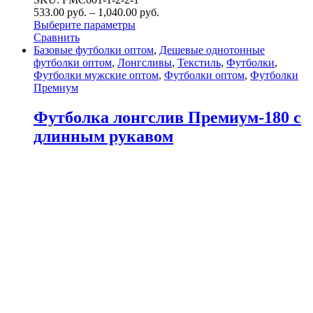
533.00
р
уб.
–
1,040.00
р
уб.
Выберите параметры
Сравнить
Базовые футболки оптом
,
Дешевые однотонные
футболки оптом
,
Лонгсливы
,
Текстиль
,
Футболки
,
Футболки мужские оптом
,
Футболки оптом
,
Футболки
Премиум
Футболка лонгслив Премиум-180 с
длинным рукавом