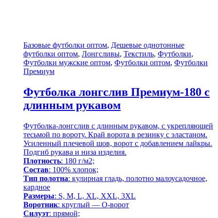
Базовые футболки оптом
,
Дешевые однотонные
футболки оптом
,
Лонгсливы
,
Текстиль
,
Футболки
,
Футболки мужские оптом
,
Футболки оптом
,
Футболки
Премиум
Футболка лонгслив Премиум-180 с
длинным рукавом
Футболка-лонгслив с длинным рукавом, с укрепляющей
тесьмой по вороту. Край ворота в резинку с эластаном.
Усиленный плечевой шов, ворот с добавлением лайкры.
Подгиб рукава и низа изделия.
Плотность
: 180 г/м2;
Состав
: 100% хлопок;
Тип полотна
: кулирная гладь, полотно малоусадочное,
кардное
Размеры
: S, M, L, XL, XXL, 3XL
Воротник
: круглый — О-ворот
Силуэт
: прямой;