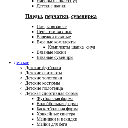
Наборы шапка+снуд
Детские шапки
Пледы
,
перчатки
,
сувенирка
Пледы вязаные
Перчатки вязаные
Варежки вязаные
Вязаные комплекты
Комплекты шапка+снуд
Вязаные носки
Вязаные сувениры
Детское
Детские футболки
Детские свитшоты
Детские толстовки
Детские костюмы
Детские полотенца
Детская спортивная форма
Футбольная форма
Волейбольная форма
Баскетбольная форма
Хоккейные свитера
Манишки и накидки
Майки для бега