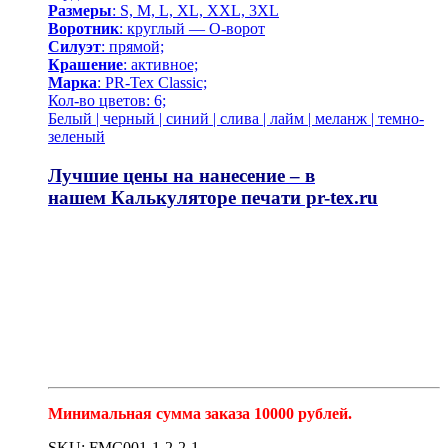
Размеры
: S, M, L, XL, XXL, 3XL
Воротник
: круглый — О-ворот
Силуэт
: прямой;
Крашение
: активное;
Марка
: PR-Tex Classic;
Кол-во цветов: 6;
Белый | черный | синий | слива | лайм | меланж | темно-
зеленый
Лучшие цены на нанесение – в
нашем
Калькуляторе печати pr-tex.ru
Минимальная сумма заказа 10000 рублей.
SKU: FMC001-1-2-2-1