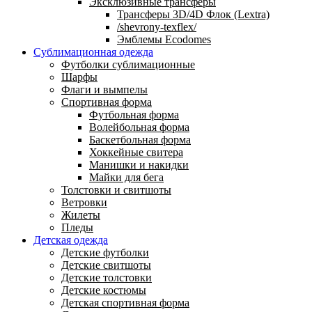
Эксклюзивные трансферы
Трансферы 3D/4D Флок (Lextra)
/shevrony-texflex/
Эмблемы Ecodomes
Сублимационная одежда
Футболки сублимационные
Шарфы
Флаги и вымпелы
Спортивная форма
Футбольная форма
Волейбольная форма
Баскетбольная форма
Хоккейные свитера
Манишки и накидки
Майки для бега
Толстовки и свитшоты
Ветровки
Жилеты
Пледы
Детская одежда
Детские футболки
Детские свитшоты
Детские толстовки
Детские костюмы
Детская спортивная форма