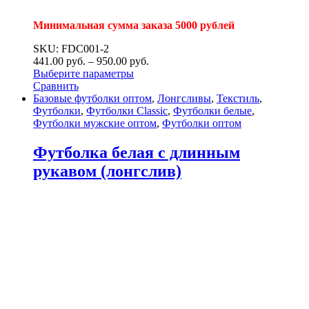
Минимальная сумма заказа 5000 рублей
SKU: FDC001-2
441.00
р
уб.
–
950.00
р
уб.
Выберите параметры
Сравнить
Базовые футболки оптом
,
Лонгсливы
,
Текстиль
,
Футболки
,
Футболки Classic
,
Футболки белые
,
Футболки мужские оптом
,
Футболки оптом
Футболка белая с длинным
рукавом (лонгслив)