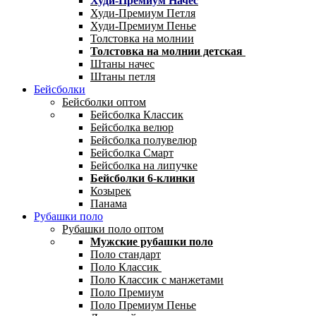
Худи-Премиум Начес
Худи-Премиум Петля
Худи-Премиум Пенье
Толстовка на молнии
Толстовка на молнии детская
Штаны начес
Штаны петля
Бейсболки
Бейсболки оптом
Бейсболка Классик
Бейсболка велюр
Бейсболка полувелюр
Бейсболка Смарт
Бейсболка на липучке
Бейсболки 6-клинки
Козырек
Панама
Рубашки поло
Рубашки поло оптом
Мужские рубашки поло
Поло стандарт
Поло Классик
Поло Классик с манжетами
Поло Премиум
Поло Премиум Пенье