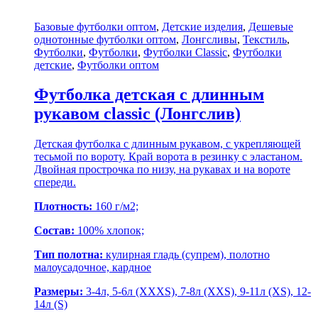
Базовые футболки оптом
,
Детские изделия
,
Дешевые
однотонные футболки оптом
,
Лонгсливы
,
Текстиль
,
Футболки
,
Футболки
,
Футболки Classic
,
Футболки
детские
,
Футболки оптом
Футболка детская с длинным
рукавом classic (Лонгслив)
Детская футболка с длинным рукавом, с укрепляющей
тесьмой по вороту. Край ворота в резинку с эластаном.
Двойная прострочка по низу, на рукавах и на вороте
спереди.
Плотность:
160 г/м2;
Состав:
100% хлопок;
Тип полотна:
кулирная гладь (супрем), полотно
малоусадочное, кардное
Размеры:
3-4л, 5-6л (XXXS), 7-8л (XXS), 9-11л (XS), 12-
14л (S)