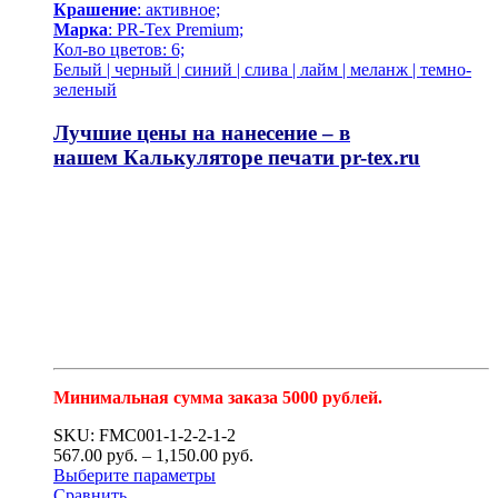
Крашение
: активное;
Марка
: PR-Tex Premium;
Кол-во цветов: 6;
Белый | черный | синий | слива | лайм | меланж | темно-
зеленый
Лучшие цены на нанесение – в
нашем
Калькуляторе печати pr-tex.ru
Минимальная сумма заказа 5000 рублей.
SKU: FMC001-1-2-2-1-2
567.00
р
уб.
–
1,150.00
р
уб.
Выберите параметры
Сравнить