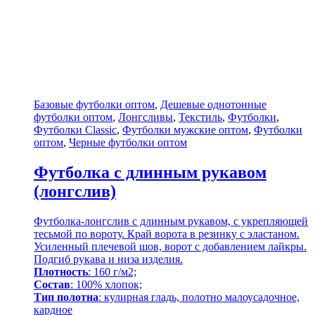
Базовые футболки оптом
,
Дешевые однотонные
футболки оптом
,
Лонгсливы
,
Текстиль
,
Футболки
,
Футболки Classic
,
Футболки мужские оптом
,
Футболки
оптом
,
Черные футболки оптом
Футболка с длинным рукавом
(лонгслив)
Футболка-лонгслив с длинным рукавом, с укрепляющей
тесьмой по вороту. Край ворота в резинку с эластаном.
Усиленный плечевой шов, ворот с добавлением лайкры.
Подгиб рукава и низа изделия.
Плотность
: 160 г/м2;
Состав
: 100% хлопок;
Тип полотна
: кулирная гладь, полотно малоусадочное,
кардное