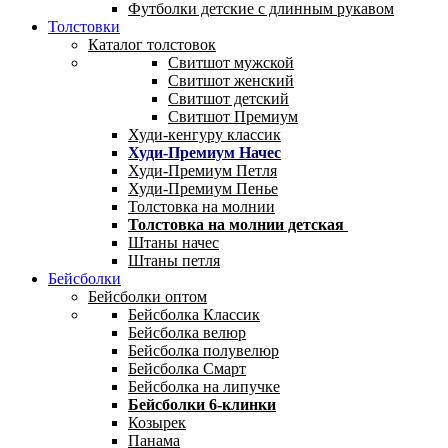
Футболки детские с длинным рукавом
Толстовки
Каталог толстовок
Свитшот мужской
Свитшот женский
Свитшот детский
Свитшот Премиум
Худи-кенгуру классик
Худи-Премиум Начес
Худи-Премиум Петля
Худи-Премиум Пенье
Толстовка на молнии
Толстовка на молнии детская
Штаны начес
Штаны петля
Бейсболки
Бейсболки оптом
Бейсболка Классик
Бейсболка велюр
Бейсболка полувелюр
Бейсболка Смарт
Бейсболка на липучке
Бейсболки 6-клинки
Козырек
Панама