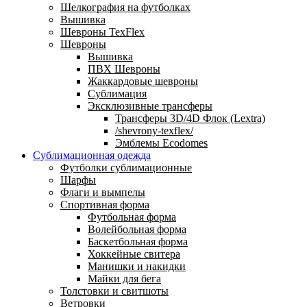
Шелкография на футболках
Вышивка
Шевроны TexFlex
Шевроны
Вышивка
ПВХ Шевроны
Жаккардовые шевроны
Сублимация
Эксклюзивные трансферы
Трансферы 3D/4D Флок (Lextra)
/shevrony-texflex/
Эмблемы Ecodomes
Сублимационная одежда
Футболки сублимационные
Шарфы
Флаги и вымпелы
Спортивная форма
Футбольная форма
Волейбольная форма
Баскетбольная форма
Хоккейные свитера
Манишки и накидки
Майки для бега
Толстовки и свитшоты
Ветровки