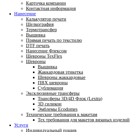
Карточка компании
Контактная информация
Нанесение
Калькулятор печати
Шелкография
Термотрансфер
Вышивка
Прямая печать по текстилю
DTF печать
Нанесение Флексом
Шевроны TexFlex
Шевроны
Вышивка
Жаккардовая этикетка
Шевроны жаккардовые
ПВХ шевроны
Сублимация
Эксклюзивные трансферы
Трансферы 3D/4D Флок (Lextra)
3D силикон
Эмблемы Ecodomes
Технические требования к макетам
Тех требования для макетов вязаных изделий
Услуги
Индивидуальный пошив