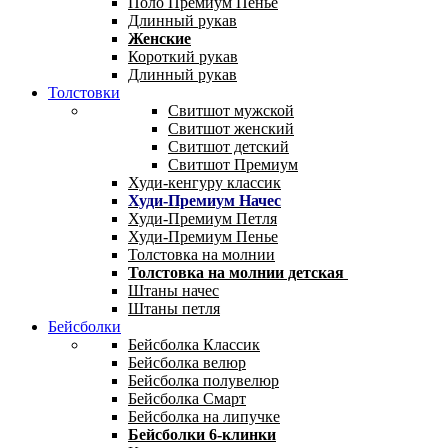
Поло Премиум Пенье
Длинный рукав
Женские
Короткий рукав
Длинный рукав
Толстовки
Свитшот мужской
Свитшот женский
Свитшот детский
Свитшот Премиум
Худи-кенгуру классик
Худи-Премиум Начес
Худи-Премиум Петля
Худи-Премиум Пенье
Толстовка на молнии
Толстовка на молнии детская
Штаны начес
Штаны петля
Бейсболки
Бейсболка Классик
Бейсболка велюр
Бейсболка полувелюр
Бейсболка Смарт
Бейсболка на липучке
Бейсболки 6-клинки