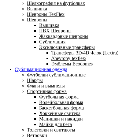
Шелкография на футболках
Вышивка
Шевроны TexFlex
Шевроны
Вышивка
ПВХ Шевроны
Жаккардовые шевроны
Сублимация
Эксклюзивные трансферы
Трансферы 3D/4D Флок (Lextra)
/shevrony-texflex/
Эмблемы Ecodomes
Сублимационная одежда
Футболки сублимационные
Шарфы
Флаги и вымпелы
Спортивная форма
Футбольная форма
Волейбольная форма
Баскетбольная форма
Хоккейные свитера
Манишки и накидки
Майки для бега
Толстовки и свитшоты
Ветровки