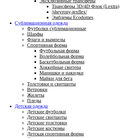
Эксклюзивные трансферы
Трансферы 3D/4D Флок (Lextra)
/shevrony-texflex/
Эмблемы Ecodomes
Сублимационная одежда
Футболки сублимационные
Шарфы
Флаги и вымпелы
Спортивная форма
Футбольная форма
Волейбольная форма
Баскетбольная форма
Хоккейные свитера
Манишки и накидки
Майки для бега
Толстовки и свитшоты
Ветровки
Жилеты
Пледы
Детская одежда
Детские футболки
Детские свитшоты
Детские толстовки
Детские костюмы
Детская спортивная форма