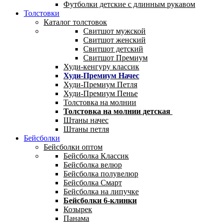
Футболки детские с длинным рукавом
Толстовки
Каталог толстовок
Свитшот мужской
Свитшот женский
Свитшот детский
Свитшот Премиум
Худи-кенгуру классик
Худи-Премиум Начес
Худи-Премиум Петля
Худи-Премиум Пенье
Толстовка на молнии
Толстовка на молнии детская
Штаны начес
Штаны петля
Бейсболки
Бейсболки оптом
Бейсболка Классик
Бейсболка велюр
Бейсболка полувелюр
Бейсболка Смарт
Бейсболка на липучке
Бейсболки 6-клинки
Козырек
Панама