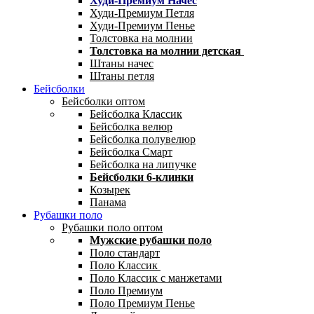
Худи-Премиум Начес
Худи-Премиум Петля
Худи-Премиум Пенье
Толстовка на молнии
Толстовка на молнии детская
Штаны начес
Штаны петля
Бейсболки
Бейсболки оптом
Бейсболка Классик
Бейсболка велюр
Бейсболка полувелюр
Бейсболка Смарт
Бейсболка на липучке
Бейсболки 6-клинки
Козырек
Панама
Рубашки поло
Рубашки поло оптом
Мужские рубашки поло
Поло стандарт
Поло Классик
Поло Классик с манжетами
Поло Премиум
Поло Премиум Пенье