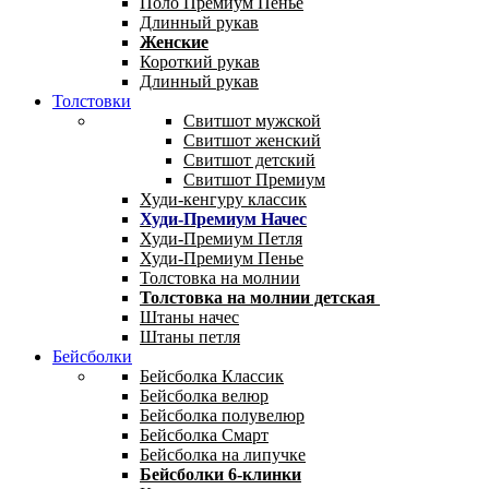
Поло Премиум Пенье
Длинный рукав
Женские
Короткий рукав
Длинный рукав
Толстовки
Свитшот мужской
Свитшот женский
Свитшот детский
Свитшот Премиум
Худи-кенгуру классик
Худи-Премиум Начес
Худи-Премиум Петля
Худи-Премиум Пенье
Толстовка на молнии
Толстовка на молнии детская
Штаны начес
Штаны петля
Бейсболки
Бейсболка Классик
Бейсболка велюр
Бейсболка полувелюр
Бейсболка Смарт
Бейсболка на липучке
Бейсболки 6-клинки