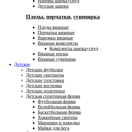
Наборы шапка+снуд
Детские шапки
Пледы
,
перчатки
,
сувенирка
Пледы вязаные
Перчатки вязаные
Варежки вязаные
Вязаные комплекты
Комплекты шапка+снуд
Вязаные носки
Вязаные сувениры
Детское
Детские футболки
Детские свитшоты
Детские толстовки
Детские костюмы
Детские полотенца
Детская спортивная форма
Футбольная форма
Волейбольная форма
Баскетбольная форма
Хоккейные свитера
Манишки и накидки
Майки для бега