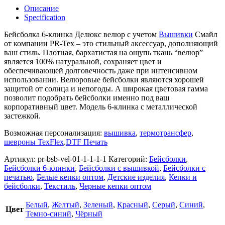
Описание
Specification
Бейсболка 6-клинка Делюкс велюр с учетом
Вышивки
Смайл
от компании PR-Tex – это стильный аксессуар, дополняющий
ваш стиль. Плотная, бархатистая на ощупь ткань “велюр”
является 100% натуральной, сохраняет цвет и
обеспечивающей долговечность даже при интенсивном
использовании. Велюровые бейсболки являются хорошей
защитой от солнца и непогоды. А широкая цветовая гамма
позволит подобрать бейсболки именно под ваш
корпоративный цвет. Модель 6-клинка с металлической
застежкой.
Возможная персонализация:
вышивка
,
термотрансфер
,
шевроны TexFlex
.
DTF Печать
Артикул:
pr-bsb-vel-01-1-1-1-1
Категорий:
Бейсболки
,
Бейсболки 6-клинки
,
Бейсболки с вышивкой
,
Бейсболки с
печатью
,
Белые кепки оптом
,
Детские изделия
,
Кепки и
бейсболки
,
Текстиль
,
Черные кепки оптом
Белый
,
Желтый
,
Зеленый
,
Красный
,
Серый
,
Синий
,
Цвет
Темно-синий
,
Чёрный