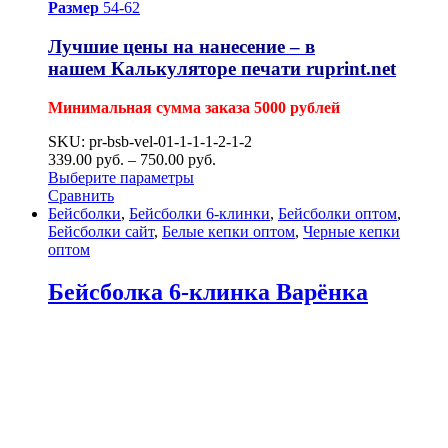
Размер
54-62
Лучшие цены на нанесение – в
нашем
Калькуляторе печати ruprint.net
Минимальная сумма заказа 5000 рублей
SKU: pr-bsb-vel-01-1-1-1-2-1-2
339.00
р
уб.
–
750.00
р
уб.
Выберите параметры
Сравнить
Бейсболки
,
Бейсболки 6-клинки
,
Бейсболки оптом
,
Бейсболки сайт
,
Белые кепки оптом
,
Черные кепки
оптом
Бейсболка 6-клинка Варёнка