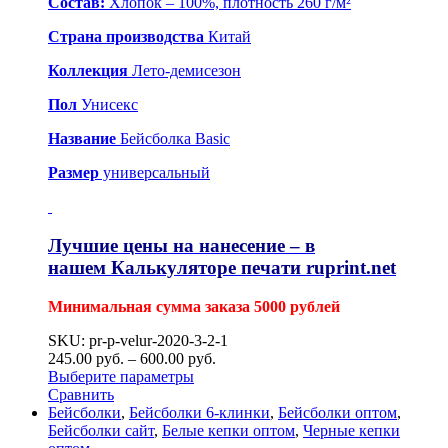
Состав:
Хлопок – 100%, плотность 260 г/м²
Страна производства
Китай
Коллекция
Лето-демисезон
Пол
Унисекс
Название
Бейсболка Basic
Размер
универсальный
Лучшие цены на нанесение – в
нашем
Калькуляторе печати ruprint.net
Минимальная сумма заказа 5000 рублей
SKU: pr-p-velur-2020-3-2-1
245.00
р
уб.
–
600.00
р
уб.
Выберите параметры
Сравнить
Бейсболки
,
Бейсболки 6-клинки
,
Бейсболки оптом
,
Бейсболки сайт
,
Белые кепки оптом
,
Черные кепки