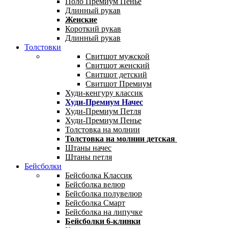
Поло Премиум Пенье
Длинный рукав
Женские
Короткий рукав
Длинный рукав
Толстовки
Свитшот мужской
Свитшот женский
Свитшот детский
Свитшот Премиум
Худи-кенгуру классик
Худи-Премиум Начес
Худи-Премиум Петля
Худи-Премиум Пенье
Толстовка на молнии
Толстовка на молнии детская
Штаны начес
Штаны петля
Бейсболки
Бейсболка Классик
Бейсболка велюр
Бейсболка полувелюр
Бейсболка Смарт
Бейсболка на липучке
Бейсболки 6-клинки