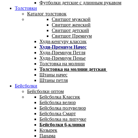
Футболки детские с длинным рукавом
Толстовки
Каталог толстовок
Свитшот мужской
Свитшот женский
Свитшот детский
Свитшот Премиум
Худи-кенгуру классик
Худи-Премиум Начес
Худи-Премиум Петля
Худи-Премиум Пенье
Толстовка на молнии
Толстовка на молнии детская
Штаны начес
Штаны петля
Бейсболки
Бейсболки оптом
Бейсболка Классик
Бейсболка велюр
Бейсболка полувелюр
Бейсболка Смарт
Бейсболка на липучке
Бейсболки 6-клинки
Козырек
Панама