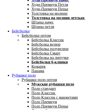
Худи-Премиум Начес
Худи-Премиум Петля
Худи-Премиум Пенье
Толстовка на молнии
Толстовка на молнии детская
Штаны начес
Штаны петля
Бейсболки
Бейсболки оптом
Бейсболка Классик
Бейсболка велюр
Бейсболка полувелюр
Бейсболка Смарт
Бейсболка на липучке
Бейсболки 6-клинки
Козырек
Панама
Рубашки поло
Рубашки поло оптом
Мужские рубашки поло
Поло стандарт
Поло Классик
Поло Классик с манжетами
Поло Премиум
Поло Премиум Пенье