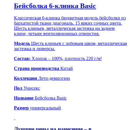
Бейсболка 6-клинка Basic
Классическая 6-клинка бюджетная модель бейсболки из
бархатистой ткани диагональ. 15 ярких сочных цвета.
Шесть клиньев, металлическая застежка на заднем
клине, четыре вентиляционных отверстия.
Модель
Шесть клиньев с лобовым швом, металлическая
застежка и люверсы.
Состав:
Хлопок – 100%, плотность 220 г/м²
Страна производства
Китай
Коллекция
Лето-демисезон
Пол
Унисекс
Название
Бейсболка Basic
Размер
универсальный
Лучшие цены на нанесение – в