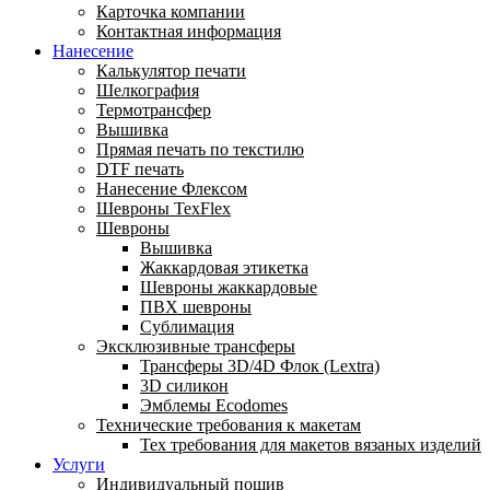
Карточка компании
Контактная информация
Нанесение
Калькулятор печати
Шелкография
Термотрансфер
Вышивка
Прямая печать по текстилю
DTF печать
Нанесение Флексом
Шевроны TexFlex
Шевроны
Вышивка
Жаккардовая этикетка
Шевроны жаккардовые
ПВХ шевроны
Сублимация
Эксклюзивные трансферы
Трансферы 3D/4D Флок (Lextra)
3D силикон
Эмблемы Ecodomes
Технические требования к макетам
Тех требования для макетов вязаных изделий
Услуги
Индивидуальный пошив