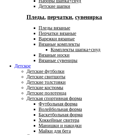
Наборы шапка+снуд
Детские шапки
Пледы
,
перчатки
,
сувенирка
Пледы вязаные
Перчатки вязаные
Варежки вязаные
Вязаные комплекты
Комплекты шапка+снуд
Вязаные носки
Вязаные сувениры
Детское
Детские футболки
Детские свитшоты
Детские толстовки
Детские костюмы
Детские полотенца
Детская спортивная форма
Футбольная форма
Волейбольная форма
Баскетбольная форма
Хоккейные свитера
Манишки и накидки
Майки для бега