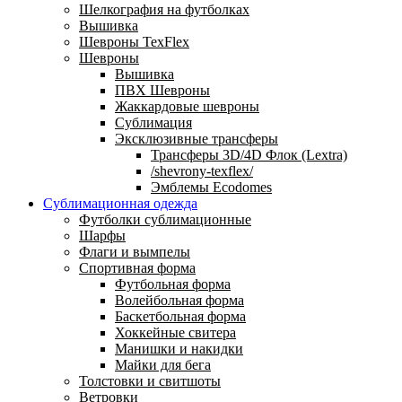
Шелкография на футболках
Вышивка
Шевроны TexFlex
Шевроны
Вышивка
ПВХ Шевроны
Жаккардовые шевроны
Сублимация
Эксклюзивные трансферы
Трансферы 3D/4D Флок (Lextra)
/shevrony-texflex/
Эмблемы Ecodomes
Сублимационная одежда
Футболки сублимационные
Шарфы
Флаги и вымпелы
Спортивная форма
Футбольная форма
Волейбольная форма
Баскетбольная форма
Хоккейные свитера
Манишки и накидки
Майки для бега
Толстовки и свитшоты
Ветровки