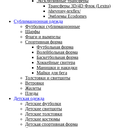
Эксклюзивные трансферы
Трансферы 3D/4D Флок (Lextra)
/shevrony-texflex/
Эмблемы Ecodomes
Сублимационная одежда
Футболки сублимационные
Шарфы
Флаги и вымпелы
Спортивная форма
Футбольная форма
Волейбольная форма
Баскетбольная форма
Хоккейные свитера
Манишки и накидки
Майки для бега
Толстовки и свитшоты
Ветровки
Жилеты
Пледы
Детская одежда
Детские футболки
Детские свитшоты
Детские толстовки
Детские костюмы
Детская спортивная форма