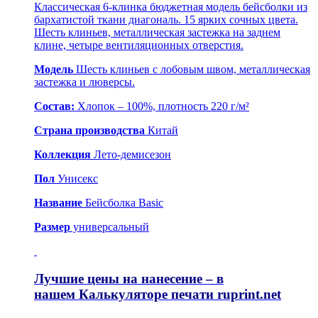
Классическая 6-клинка бюджетная модель бейсболки из
бархатистой ткани диагональ. 15 ярких сочных цвета.
Шесть клиньев, металлическая застежка на заднем
клине, четыре вентиляционных отверстия.
Модель
Шесть клиньев с лобовым швом, металлическая
застежка и люверсы.
Состав:
Хлопок – 100%, плотность 220 г/м²
Страна производства
Китай
Коллекция
Лето-демисезон
Пол
Унисекс
Название
Бейсболка Basic
Размер
универсальный
Лучшие цены на нанесение – в
нашем
Калькуляторе печати ruprint.net