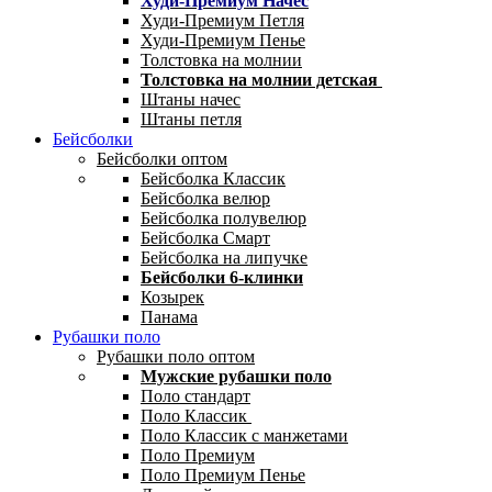
Худи-Премиум Начес
Худи-Премиум Петля
Худи-Премиум Пенье
Толстовка на молнии
Толстовка на молнии детская
Штаны начес
Штаны петля
Бейсболки
Бейсболки оптом
Бейсболка Классик
Бейсболка велюр
Бейсболка полувелюр
Бейсболка Смарт
Бейсболка на липучке
Бейсболки 6-клинки
Козырек
Панама
Рубашки поло
Рубашки поло оптом
Мужские рубашки поло
Поло стандарт
Поло Классик
Поло Классик с манжетами
Поло Премиум
Поло Премиум Пенье