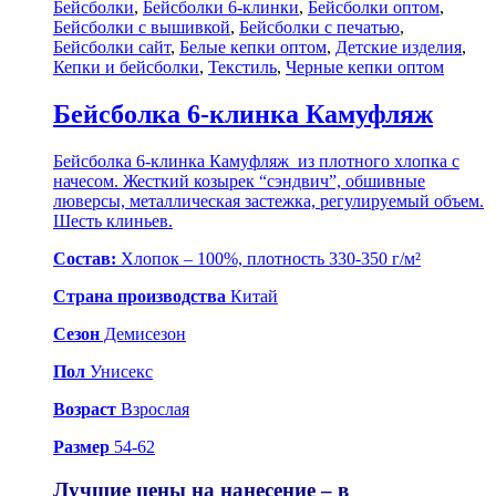
Бейсболки
,
Бейсболки 6-клинки
,
Бейсболки оптом
,
Бейсболки с вышивкой
,
Бейсболки с печатью
,
Бейсболки сайт
,
Белые кепки оптом
,
Детские изделия
,
Кепки и бейсболки
,
Текстиль
,
Черные кепки оптом
Бейсболка 6-клинка Камуфляж
Бейсболка 6-клинка Камуфляж из плотного хлопка с
начесом. Жесткий козырек “сэндвич”, обшивные
люверсы, металлическая застежка, регулируемый объем.
Шесть клиньев.
Состав:
Хлопок – 100%, плотность 330-350 г/м²
Страна производства
Китай
Сезон
Демисезон
Пол
Унисекс
Возраст
Взрослая
Размер
54-62
Лучшие цены на нанесение – в