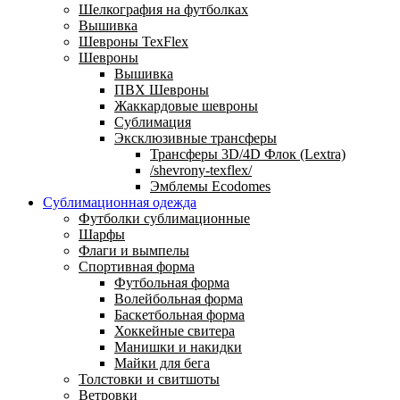
Шелкография на футболках
Вышивка
Шевроны TexFlex
Шевроны
Вышивка
ПВХ Шевроны
Жаккардовые шевроны
Сублимация
Эксклюзивные трансферы
Трансферы 3D/4D Флок (Lextra)
/shevrony-texflex/
Эмблемы Ecodomes
Сублимационная одежда
Футболки сублимационные
Шарфы
Флаги и вымпелы
Спортивная форма
Футбольная форма
Волейбольная форма
Баскетбольная форма
Хоккейные свитера
Манишки и накидки
Майки для бега
Толстовки и свитшоты
Ветровки