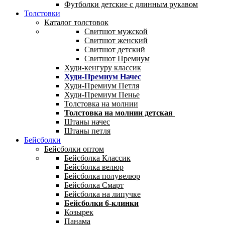
Футболки детские с длинным рукавом
Толстовки
Каталог толстовок
Свитшот мужской
Свитшот женский
Свитшот детский
Свитшот Премиум
Худи-кенгуру классик
Худи-Премиум Начес
Худи-Премиум Петля
Худи-Премиум Пенье
Толстовка на молнии
Толстовка на молнии детская
Штаны начес
Штаны петля
Бейсболки
Бейсболки оптом
Бейсболка Классик
Бейсболка велюр
Бейсболка полувелюр
Бейсболка Смарт
Бейсболка на липучке
Бейсболки 6-клинки
Козырек
Панама