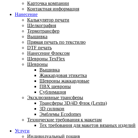
Карточка компании
Контактная информация
Нанесение
Калькулятор печати
Шелкография
Термотрансфер
Вышивка
Прямая печать по текстилю
DTF печать
Нанесение Флексом
Шевроны TexFlex
Шевроны
Вышивка
Жаккардовая этикетка
Шевроны жаккардовые
ПВХ шевроны
Сублимация
Эксклюзивные трансферы
Трансферы 3D/4D Флок (Lextra)
3D силикон
Эмблемы Ecodomes
Технические требования к макетам
Тех требования для макетов вязаных изделий
Услуги
Индивидуальный пошив