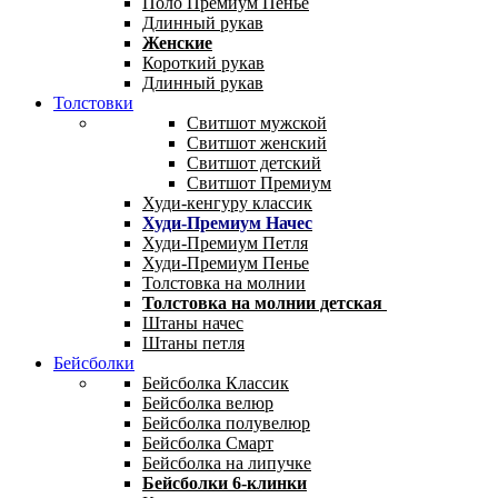
Поло Премиум Пенье
Длинный рукав
Женские
Короткий рукав
Длинный рукав
Толстовки
Свитшот мужской
Свитшот женский
Свитшот детский
Свитшот Премиум
Худи-кенгуру классик
Худи-Премиум Начес
Худи-Премиум Петля
Худи-Премиум Пенье
Толстовка на молнии
Толстовка на молнии детская
Штаны начес
Штаны петля
Бейсболки
Бейсболка Классик
Бейсболка велюр
Бейсболка полувелюр
Бейсболка Смарт
Бейсболка на липучке
Бейсболки 6-клинки