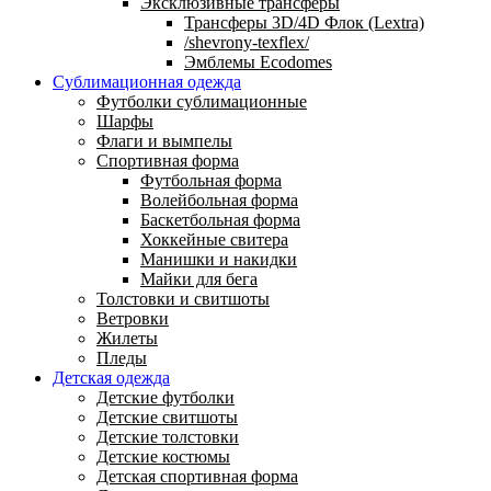
Эксклюзивные трансферы
Трансферы 3D/4D Флок (Lextra)
/shevrony-texflex/
Эмблемы Ecodomes
Сублимационная одежда
Футболки сублимационные
Шарфы
Флаги и вымпелы
Спортивная форма
Футбольная форма
Волейбольная форма
Баскетбольная форма
Хоккейные свитера
Манишки и накидки
Майки для бега
Толстовки и свитшоты
Ветровки
Жилеты
Пледы
Детская одежда
Детские футболки
Детские свитшоты
Детские толстовки
Детские костюмы
Детская спортивная форма