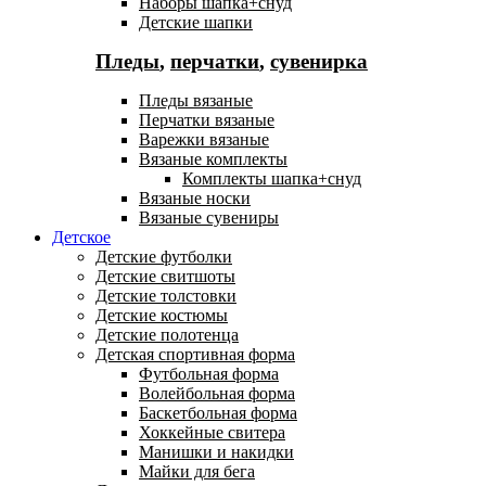
Наборы шапка+снуд
Детские шапки
Пледы
,
перчатки
,
сувенирка
Пледы вязаные
Перчатки вязаные
Варежки вязаные
Вязаные комплекты
Комплекты шапка+снуд
Вязаные носки
Вязаные сувениры
Детское
Детские футболки
Детские свитшоты
Детские толстовки
Детские костюмы
Детские полотенца
Детская спортивная форма
Футбольная форма
Волейбольная форма
Баскетбольная форма
Хоккейные свитера
Манишки и накидки
Майки для бега