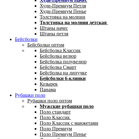
Худи-Премиум Начес
Худи-Премиум Петля
Худи-Премиум Пенье
Толстовка на молнии
Толстовка на молнии детская
Штаны начес
Штаны петля
Бейсболки
Бейсболки оптом
Бейсболка Классик
Бейсболка велюр
Бейсболка полувелюр
Бейсболка Смарт
Бейсболка на липучке
Бейсболки 6-клинки
Козырек
Панама
Рубашки поло
Рубашки поло оптом
Мужские рубашки поло
Поло стандарт
Поло Классик
Поло Классик с манжетами
Поло Премиум
Поло Премиум Пенье