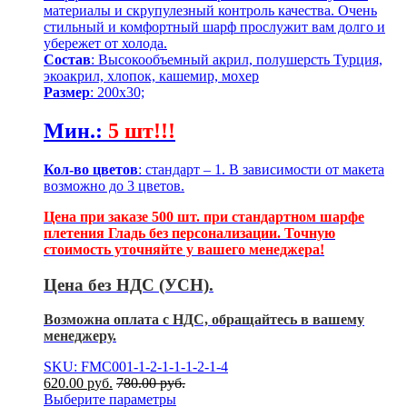
материалы и скрупулезный контроль качества. Очень
стильный и комфортный шарф прослужит вам долго и
убережет от холода.
Состав
: Высокообъемный акрил, полушерсть Турция,
экоакрил, хлопок, кашемир, мохер
Размер
: 200х30;
Мин.
:
5 шт!!!
Кол-во цветов
: стандарт – 1. В зависимости от макета
возможно до 3 цветов.
Цена при заказе 500 шт. при стандартном шарфе
плетения Гладь без персонализации. Точную
стоимость уточняйте у вашего менеджера!
Цена без НДС (УСН).
Возможна оплата с НДС, обращайтесь в вашему
менеджеру.
SKU: FMC001-1-2-1-1-1-2-1-4
620.00
р
уб.
780.00
р
уб.
Выберите параметры