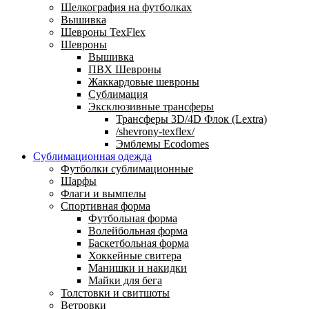
Шелкография на футболках
Вышивка
Шевроны TexFlex
Шевроны
Вышивка
ПВХ Шевроны
Жаккардовые шевроны
Сублимация
Эксклюзивные трансферы
Трансферы 3D/4D Флок (Lextra)
/shevrony-texflex/
Эмблемы Ecodomes
Сублимационная одежда
Футболки сублимационные
Шарфы
Флаги и вымпелы
Спортивная форма
Футбольная форма
Волейбольная форма
Баскетбольная форма
Хоккейные свитера
Манишки и накидки
Майки для бега
Толстовки и свитшоты
Ветровки