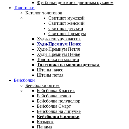
Футболки детские с длинным рукавом
Толстовки
Каталог толстовок
Свитшот мужской
Свитшот женский
Свитшот детский
Свитшот Премиум
Худи-кенгуру классик
Худи-Премиум Начес
Худи-Премиум Петля
Худи-Премиум Пенье
Толстовка на молнии
Толстовка на молнии детская
Штаны начес
Штаны петля
Бейсболки
Бейсболки оптом
Бейсболка Классик
Бейсболка велюр
Бейсболка полувелюр
Бейсболка Смарт
Бейсболка на липучке
Бейсболки 6-клинки
Козырек
Панама