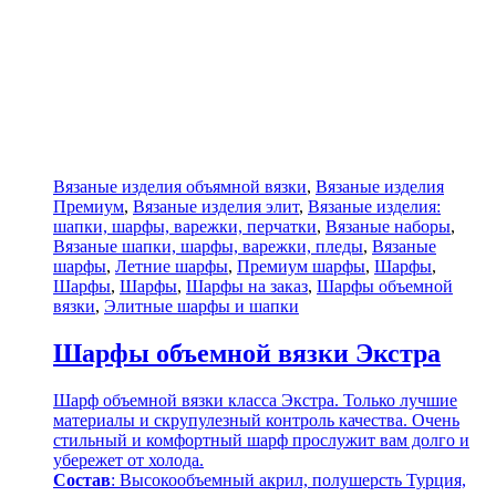
Вязаные изделия объямной вязки
,
Вязаные изделия
Премиум
,
Вязаные изделия элит
,
Вязаные изделия:
шапки, шарфы, варежки, перчатки
,
Вязаные наборы
,
Вязаные шапки, шарфы, варежки, пледы
,
Вязаные
шарфы
,
Летние шарфы
,
Премиум шарфы
,
Шарфы
,
Шарфы
,
Шарфы
,
Шарфы на заказ
,
Шарфы объемной
вязки
,
Элитные шарфы и шапки
Шарфы объемной вязки Экстра
Шарф объемной вязки класса Экстра. Только лучшие
материалы и скрупулезный контроль качества. Очень
стильный и комфортный шарф прослужит вам долго и
убережет от холода.
Состав
: Высокообъемный акрил, полушерсть Турция,