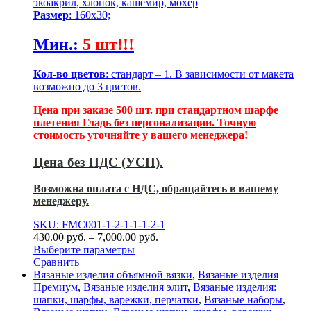
экоакрил, хлопок, кашемир, мохер
Размер
: 160х30;
Мин.
:
5 шт!!!
Кол-во цветов
: стандарт – 1. В зависимости от макета
возможно до 3 цветов.
Цена при заказе 500 шт. при стандартном шарфе
плетения Гладь без персонализации. Точную
стоимость уточняйте у вашего менеджера!
Цена без НДС (УСН).
Возможна оплата с НДС, обращайтесь в вашему
менеджеру.
SKU: FMC001-1-2-1-1-1-2-1
430.00
р
уб.
–
7,000.00
р
уб.
Выберите параметры
Сравнить
Вязаные изделия объямной вязки
,
Вязаные изделия
Премиум
,
Вязаные изделия элит
,
Вязаные изделия:
шапки, шарфы, варежки, перчатки
,
Вязаные наборы
,