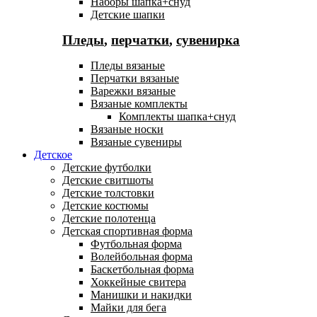
Наборы шапка+снуд
Детские шапки
Пледы
,
перчатки
,
сувенирка
Пледы вязаные
Перчатки вязаные
Варежки вязаные
Вязаные комплекты
Комплекты шапка+снуд
Вязаные носки
Вязаные сувениры
Детское
Детские футболки
Детские свитшоты
Детские толстовки
Детские костюмы
Детские полотенца
Детская спортивная форма
Футбольная форма
Волейбольная форма
Баскетбольная форма
Хоккейные свитера
Манишки и накидки
Майки для бега