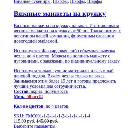
Вязаные сувениры
,
Шарфы
,
Шарфы
,
Шарфы
Вязаные манжеты на кружку
Вязаные манжеты на кружку на заказ. Изготавливаем
вязаные манжеты на кружку, от 50 шт. Только оптом, с
логотипом вашей компании, фирменным слоганом,
новогодней эмблемой.
Используется Жаккардовая, либо объемная вывязка
чехла, до 4 цветов. Можем выполнить манжету с
пуговицами, с завязками, по индивидуальному заказу
Используем только лучшие материалы и разумный
ценовой подход. Вяжем чехлы только на заказ.
Занимаемся этим более 15 лет и готовы предложить
лучшие условия для сотрудничества.
Состав
: акрил, полушерсть
Мин.
:
50 шт!!!
Кол-во цветов
: до 4 цветов.
SKU: FMC001-1-2-1-1-1-2-1-1-1-1-1-1-4
115.00
р
уб.
145.00
р
уб.
Выберите параметры