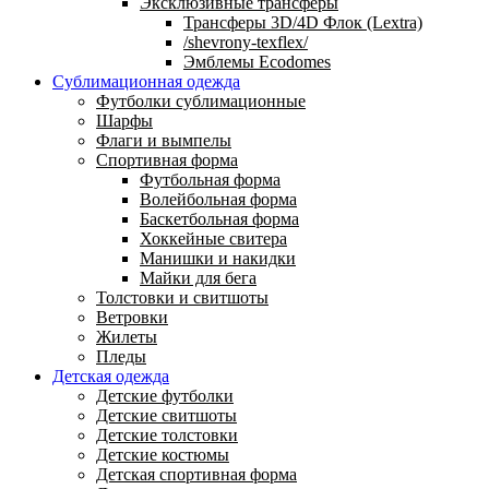
Эксклюзивные трансферы
Трансферы 3D/4D Флок (Lextra)
/shevrony-texflex/
Эмблемы Ecodomes
Сублимационная одежда
Футболки сублимационные
Шарфы
Флаги и вымпелы
Спортивная форма
Футбольная форма
Волейбольная форма
Баскетбольная форма
Хоккейные свитера
Манишки и накидки
Майки для бега
Толстовки и свитшоты
Ветровки
Жилеты
Пледы
Детская одежда
Детские футболки
Детские свитшоты
Детские толстовки
Детские костюмы
Детская спортивная форма