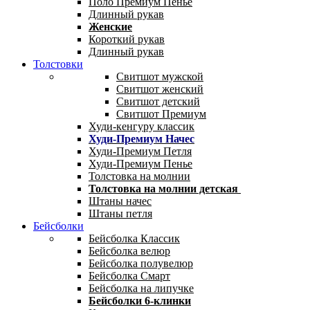
Поло Премиум Пенье
Длинный рукав
Женские
Короткий рукав
Длинный рукав
Толстовки
Свитшот мужской
Свитшот женский
Свитшот детский
Свитшот Премиум
Худи-кенгуру классик
Худи-Премиум Начес
Худи-Премиум Петля
Худи-Премиум Пенье
Толстовка на молнии
Толстовка на молнии детская
Штаны начес
Штаны петля
Бейсболки
Бейсболка Классик
Бейсболка велюр
Бейсболка полувелюр
Бейсболка Смарт
Бейсболка на липучке
Бейсболки 6-клинки