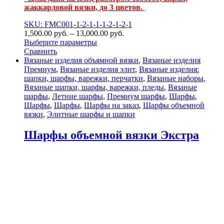
жаккардовой вязки, до 3 цветов.
SKU: FMC001-1-2-1-1-1-2-1-2-1
1,500.00
р
уб.
–
13,000.00
р
уб.
Выберите параметры
Сравнить
Вязаные изделия объямной вязки
,
Вязаные изделия
Премиум
,
Вязаные изделия элит
,
Вязаные изделия:
шапки, шарфы, варежки, перчатки
,
Вязаные наборы
,
Вязаные шапки, шарфы, варежки, пледы
,
Вязаные
шарфы
,
Летние шарфы
,
Премиум шарфы
,
Шарфы
,
Шарфы
,
Шарфы
,
Шарфы на заказ
,
Шарфы объемной
вязки
,
Элитные шарфы и шапки
Шарфы объемной вязки Экстра