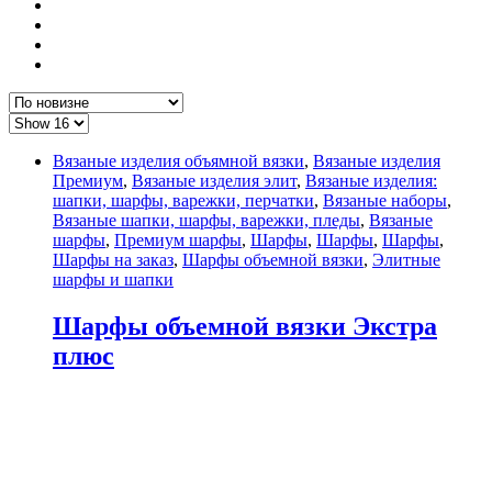
Вязаные изделия объямной вязки
,
Вязаные изделия
Премиум
,
Вязаные изделия элит
,
Вязаные изделия:
шапки, шарфы, варежки, перчатки
,
Вязаные наборы
,
Вязаные шапки, шарфы, варежки, пледы
,
Вязаные
шарфы
,
Премиум шарфы
,
Шарфы
,
Шарфы
,
Шарфы
,
Шарфы на заказ
,
Шарфы объемной вязки
,
Элитные
шарфы и шапки
Шарфы объемной вязки Экстра
плюс