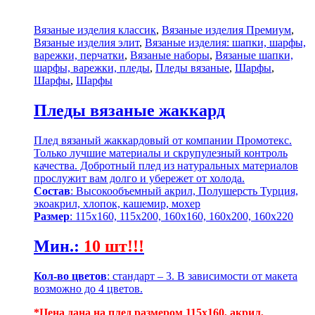
Вязаные изделия классик
,
Вязаные изделия Премиум
,
Вязаные изделия элит
,
Вязаные изделия: шапки, шарфы,
варежки, перчатки
,
Вязаные наборы
,
Вязаные шапки,
шарфы, варежки, пледы
,
Пледы вязаные
,
Шарфы
,
Шарфы
,
Шарфы
Пледы вязаные жаккард
Плед вязаный жаккардовый от компании Промотекс.
Только лучшие материалы и скрупулезный контроль
качества. Добротный плед из натуральных материалов
прослужит вам долго и убережет от холода.
Состав
: Высокообъемный акрил, Полушерсть Турция,
экоакрил, хлопок, кашемир, мохер
Размер
: 115х160, 115х200, 160х160, 160х200, 160х220
Мин.
:
10 шт!!!
Кол-во цветов
: стандарт – 3. В зависимости от макета
возможно до 4 цветов.
*Цена дана на плед размером 115х160, акрил,