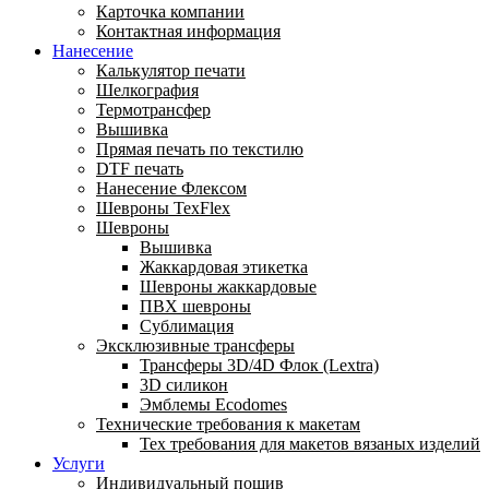
Карточка компании
Контактная информация
Нанесение
Калькулятор печати
Шелкография
Термотрансфер
Вышивка
Прямая печать по текстилю
DTF печать
Нанесение Флексом
Шевроны TexFlex
Шевроны
Вышивка
Жаккардовая этикетка
Шевроны жаккардовые
ПВХ шевроны
Сублимация
Эксклюзивные трансферы
Трансферы 3D/4D Флок (Lextra)
3D силикон
Эмблемы Ecodomes
Технические требования к макетам
Тех требования для макетов вязаных изделий
Услуги
Индивидуальный пошив