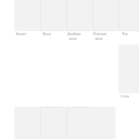
Баскет
Косы
Двойные
Плоские
Рис
косы
косы
Соты