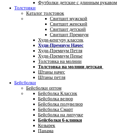
Футболки детские с длинным рукавом
Толстовки
Каталог толстовок
Свитшот мужской
Свитшот женский
Свитшот детский
Свитшот Премиум
Худи-кенгуру классик
Худи-Премиум Начес
Худи-Премиум Петля
Худи-Премиум Пенье
Толстовка на молнии
Толстовка на молнии детская
Штаны начес
Штаны петля
Бейсболки
Бейсболки оптом
Бейсболка Классик
Бейсболка велюр
Бейсболка полувелюр
Бейсболка Смарт
Бейсболка на липучке
Бейсболки 6-клинки
Козырек
Панама