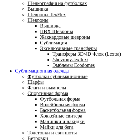
Шелкография на футболках
Вышивка
Шевроны TexFlex
Шевроны
Вышивка
ПВХ Шевроны
Жаккардовые шевроны
Сублимация
Эксклюзивные трансферы
Трансферы 3D/4D Флок (Lextra)
/shevrony-texflex/
Эмблемы Ecodomes
Сублимационная одежда
Футболки сублимационные
Шарфы
Флаги и вымпелы
Спортивная форма
Футбольная форма
Волейбольная форма
Баскетбольная форма
Хоккейные свитера
Манишки и накидки
Майки для бега
Толстовки и свитшоты
Ветровки