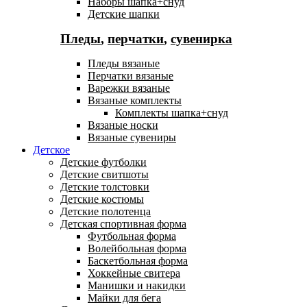
Наборы шапка+снуд
Детские шапки
Пледы
,
перчатки
,
сувенирка
Пледы вязаные
Перчатки вязаные
Варежки вязаные
Вязаные комплекты
Комплекты шапка+снуд
Вязаные носки
Вязаные сувениры
Детское
Детские футболки
Детские свитшоты
Детские толстовки
Детские костюмы
Детские полотенца
Детская спортивная форма
Футбольная форма
Волейбольная форма
Баскетбольная форма
Хоккейные свитера
Манишки и накидки
Майки для бега