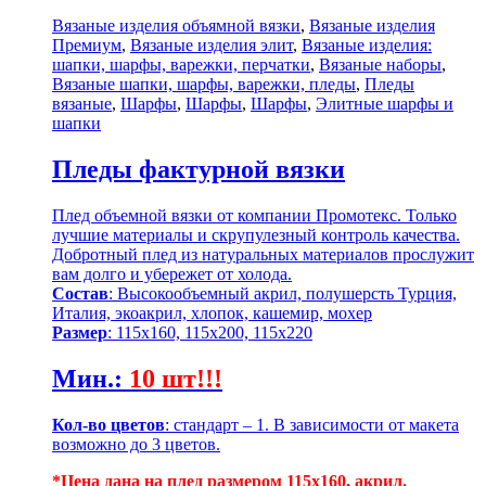
Вязаные изделия объямной вязки
,
Вязаные изделия
Премиум
,
Вязаные изделия элит
,
Вязаные изделия:
шапки, шарфы, варежки, перчатки
,
Вязаные наборы
,
Вязаные шапки, шарфы, варежки, пледы
,
Пледы
вязаные
,
Шарфы
,
Шарфы
,
Шарфы
,
Элитные шарфы и
шапки
Пледы фактурной вязки
Плед объемной вязки от компании Промотекс. Только
лучшие материалы и скрупулезный контроль качества.
Добротный плед из натуральных материалов прослужит
вам долго и убережет от холода.
Состав
: Высокообъемный акрил, полушерсть Турция,
Италия, экоакрил, хлопок, кашемир, мохер
Размер
: 115х160, 115х200, 115х220
Мин.
:
10 шт!!!
Кол-во цветов
: стандарт – 1. В зависимости от макета
возможно до 3 цветов.
*Цена дана на плед размером 115х160, акрил.