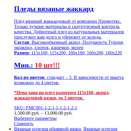
Пледы вязаные жаккард
Плед вязаный жаккардовый от компании Промотекс.
Только лучшие материалы и скрупулезный контроль
качества. Добротный плед из натуральных материалов
прослужит вам долго и убережет от холода.
Состав
: Высокообъемный акрил, Полушерсть Турция,
экоакрил, хлопок, кашемир, мохер
Размер
: 115х160, 115х200, 160х160, 160х200, 160х220
Мин.
:
10 шт!!!
Кол-во цветов
: стандарт – 3. В зависимости от макета
возможно до 4 цветов.
*Цена дана на плед размером 115х160, акрил,
жаккардовой вязки, до 3 цветов.
SKU: FMC001-1-2-1-1-1-2-1-2-1
1,500.00
р
уб.
–
13,000.00
р
уб.
Выберите параметры
Сравнить
Вязаные изделия объямной вязки
,
Вязаные изделия