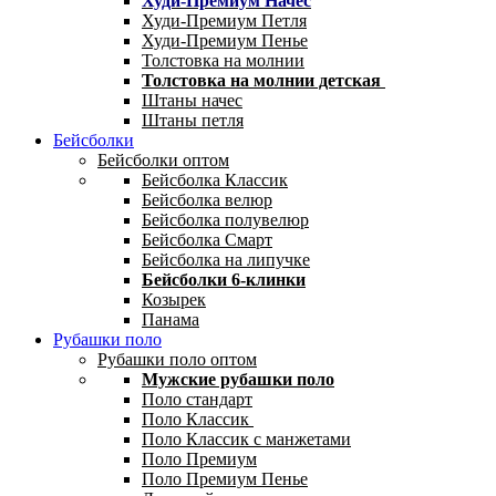
Худи-Премиум Начес
Худи-Премиум Петля
Худи-Премиум Пенье
Толстовка на молнии
Толстовка на молнии детская
Штаны начес
Штаны петля
Бейсболки
Бейсболки оптом
Бейсболка Классик
Бейсболка велюр
Бейсболка полувелюр
Бейсболка Смарт
Бейсболка на липучке
Бейсболки 6-клинки
Козырек
Панама
Рубашки поло
Рубашки поло оптом
Мужские рубашки поло
Поло стандарт
Поло Классик
Поло Классик с манжетами
Поло Премиум
Поло Премиум Пенье