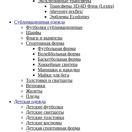
Эксклюзивные трансферы
Трансферы 3D/4D Флок (Lextra)
/shevrony-texflex/
Эмблемы Ecodomes
Сублимационная одежда
Футболки сублимационные
Шарфы
Флаги и вымпелы
Спортивная форма
Футбольная форма
Волейбольная форма
Баскетбольная форма
Хоккейные свитера
Манишки и накидки
Майки для бега
Толстовки и свитшоты
Ветровки
Жилеты
Пледы
Детская одежда
Детские футболки
Детские свитшоты
Детские толстовки
Детские костюмы
Детская спортивная форма