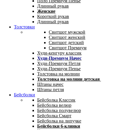
Поло Премиум Пенье
Длинный рукав
Женские
Короткий рукав
Длинный рукав
Толстовки
Свитшот мужской
Свитшот женский
Свитшот детский
Свитшот Премиум
Худи-кенгуру классик
Худи-Премиум Начес
Худи-Премиум Петля
Худи-Премиум Пенье
Толстовка на молнии
Толстовка на молнии детская
Штаны начес
Штаны петля
Бейсболки
Бейсболка Классик
Бейсболка велюр
Бейсболка полувелюр
Бейсболка Смарт
Бейсболка на липучке
Бейсболки 6-клинки