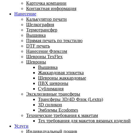
Карточка компании
Контактная информация
Нанесение
Калькулятор печати
Шелкография
Термотрансфер
Вышивка
Прямая печать по текстилю
DTF печать
Нанесение Флексом
Шевроны TexFlex
Шевроны
Вышивка
Жаккардовая этикетка
Шевроны жаккардовые
ПВХ шевроны
Сублимация
Эксклюзивные трансферы
Трансферы 3D/4D Флок (Lextra)
3D силикон
Эмблемы Ecodomes
Технические требования к макетам
Тех требования для макетов вязаных изделий
Услуги
Индивидуальный пошив