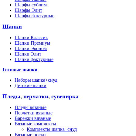
Шарфы сублим
Шарфы Элит
Шарфы фактурные
Шапки
Шапки Классик
Шапки Премиум
Шапки Эконом
Шапки Элит
Шапки фактурные
Готовые шапки
Наборы шапка+снуд
Детские шапки
Пледы
,
перчатки
,
сувенирка
Пледы вязаные
Перчатки вязаные
Варежки вязаные
Вязаные комплекты
Комплекты шапка+снуд
Вязаные носки