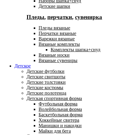
Наборы шапка+снуд
Детские шапки
Пледы
,
перчатки
,
сувенирка
Пледы вязаные
Перчатки вязаные
Варежки вязаные
Вязаные комплекты
Комплекты шапка+снуд
Вязаные носки
Вязаные сувениры
Детское
Детские футболки
Детские свитшоты
Детские толстовки
Детские костюмы
Детские полотенца
Детская спортивная форма
Футбольная форма
Волейбольная форма
Баскетбольная форма
Хоккейные свитера
Манишки и накидки
Майки для бега