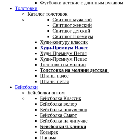
Футболки детские с длинным рукавом
Толстовки
Каталог толстовок
Свитшот мужской
Свитшот женский
Свитшот детский
Свитшот Премиум
Худи-кенгуру классик
Худи-Премиум Начес
Худи-Премиум Петля
Худи-Премиум Пенье
Толстовка на молнии
Толстовка на молнии детская
Штаны начес
Штаны петля
Бейсболки
Бейсболки оптом
Бейсболка Классик
Бейсболка велюр
Бейсболка полувелюр
Бейсболка Смарт
Бейсболка на липучке
Бейсболки 6-клинки
Козырек
Панама