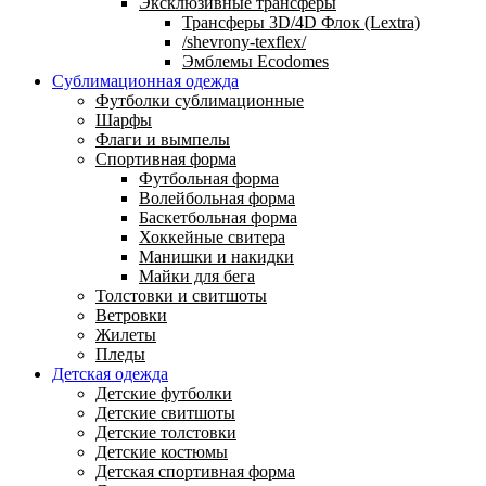
Эксклюзивные трансферы
Трансферы 3D/4D Флок (Lextra)
/shevrony-texflex/
Эмблемы Ecodomes
Сублимационная одежда
Футболки сублимационные
Шарфы
Флаги и вымпелы
Спортивная форма
Футбольная форма
Волейбольная форма
Баскетбольная форма
Хоккейные свитера
Манишки и накидки
Майки для бега
Толстовки и свитшоты
Ветровки
Жилеты
Пледы
Детская одежда
Детские футболки
Детские свитшоты
Детские толстовки
Детские костюмы
Детская спортивная форма