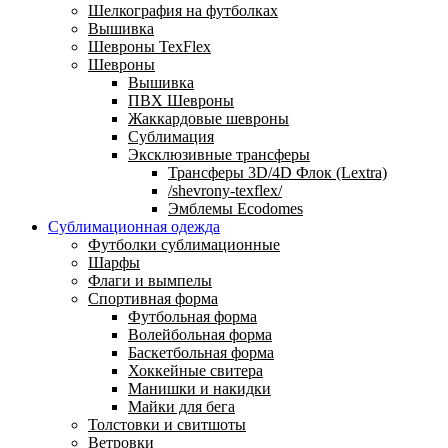
Шелкография на футболках
Вышивка
Шевроны TexFlex
Шевроны
Вышивка
ПВХ Шевроны
Жаккардовые шевроны
Сублимация
Эксклюзивные трансферы
Трансферы 3D/4D Флок (Lextra)
/shevrony-texflex/
Эмблемы Ecodomes
Сублимационная одежда
Футболки сублимационные
Шарфы
Флаги и вымпелы
Спортивная форма
Футбольная форма
Волейбольная форма
Баскетбольная форма
Хоккейные свитера
Манишки и накидки
Майки для бега
Толстовки и свитшоты
Ветровки