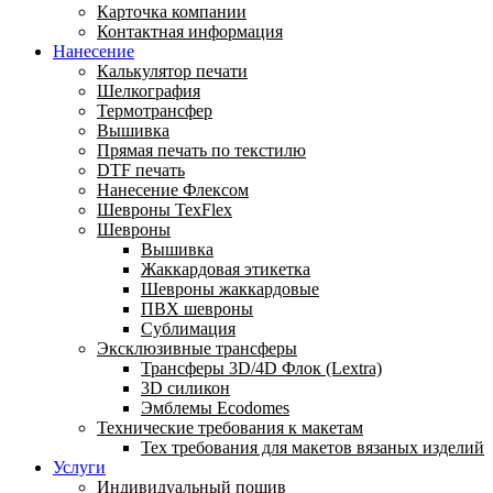
Карточка компании
Контактная информация
Нанесение
Калькулятор печати
Шелкография
Термотрансфер
Вышивка
Прямая печать по текстилю
DTF печать
Нанесение Флексом
Шевроны TexFlex
Шевроны
Вышивка
Жаккардовая этикетка
Шевроны жаккардовые
ПВХ шевроны
Сублимация
Эксклюзивные трансферы
Трансферы 3D/4D Флок (Lextra)
3D силикон
Эмблемы Ecodomes
Технические требования к макетам
Тех требования для макетов вязаных изделий
Услуги
Индивидуальный пошив