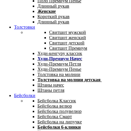
Поло Премиум Пенье
Длинный рукав
Женские
Короткий рукав
Длинный рукав
Толстовки
Свитшот мужской
Свитшот женский
Свитшот детский
Свитшот Премиум
Худи-кенгуру классик
Худи-Премиум Начес
Худи-Премиум Петля
Худи-Премиум Пенье
Толстовка на молнии
Толстовка на молнии детская
Штаны начес
Штаны петля
Бейсболки
Бейсболка Классик
Бейсболка велюр
Бейсболка полувелюр
Бейсболка Смарт
Бейсболка на липучке
Бейсболки 6-клинки