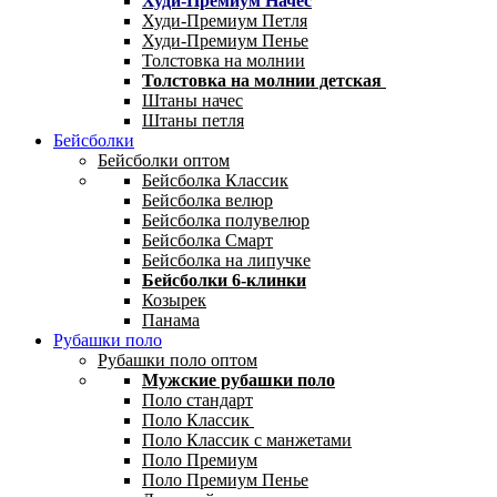
Худи-Премиум Начес
Худи-Премиум Петля
Худи-Премиум Пенье
Толстовка на молнии
Толстовка на молнии детская
Штаны начес
Штаны петля
Бейсболки
Бейсболки оптом
Бейсболка Классик
Бейсболка велюр
Бейсболка полувелюр
Бейсболка Смарт
Бейсболка на липучке
Бейсболки 6-клинки
Козырек
Панама
Рубашки поло
Рубашки поло оптом
Мужские рубашки поло
Поло стандарт
Поло Классик
Поло Классик с манжетами
Поло Премиум
Поло Премиум Пенье