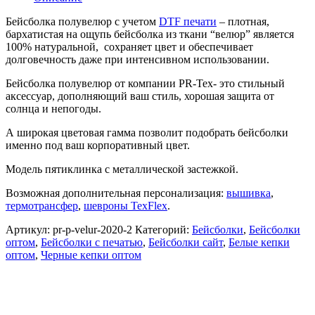
Бейсболка полувелюр с учетом
DTF печати
– плотная,
бархатистая на ощупь бейсболка из ткани “велюр” является
100% натуральной, сохраняет цвет и обеспечивает
долговечность даже при интенсивном использовании.
Бейсболка полувелюр от компании PR-Tex- это стильный
аксессуар, дополняющий ваш стиль, хорошая защита от
солнца и непогоды.
А широкая цветовая гамма позволит подобрать бейсболки
именно под ваш корпоративный цвет.
Модель пятиклинка с металлической застежкой.
Возможная дополнительная персонализация:
вышивка
,
термотрансфер
,
шевроны TexFlex
.
Артикул:
pr-p-velur-2020-2
Категорий:
Бейсболки
,
Бейсболки
оптом
,
Бейсболки с печатью
,
Бейсболки сайт
,
Белые кепки
оптом
,
Черные кепки оптом