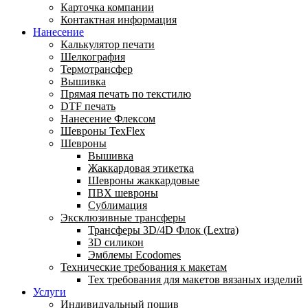
Карточка компании
Контактная информация
Нанесение
Калькулятор печати
Шелкография
Термотрансфер
Вышивка
Прямая печать по текстилю
DTF печать
Нанесение Флексом
Шевроны TexFlex
Шевроны
Вышивка
Жаккардовая этикетка
Шевроны жаккардовые
ПВХ шевроны
Сублимация
Эксклюзивные трансферы
Трансферы 3D/4D Флок (Lextra)
3D силикон
Эмблемы Ecodomes
Технические требования к макетам
Тех требования для макетов вязаных изделий
Услуги
Индивидуальный пошив